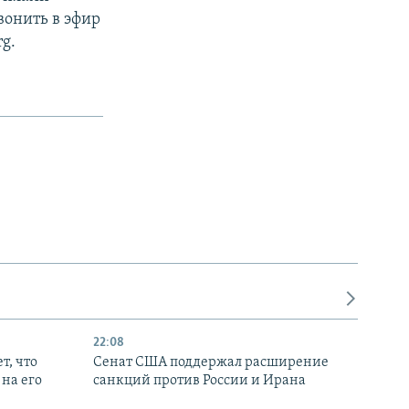
вонить в эфир
rg.
22:08
т, что
Сенат США поддержал расширение
на его
санкций против России и Ирана