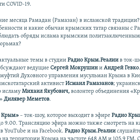
ти COVID-19.
ние месяца Рамадан (Рамазан) в исламской традиции?
бенности и какие обычаи крымских татар связаны с Р
облюдать обряды ислама крымским политзаключенным
тюрьмах?
 актуальные темы в студии
Радио Крым.Реалии
в ток-ш
обсуждают ведущие
Сергей Мокрушин
и
Андрей Гевко
 муфтий Духовного управления мусульман Крыма в Ки
ымскотатарский активист
Исмаил Рамазанов
; украинс
о исламу
Михаил Якубович,
волонтер объединения «К
ь»
Дилявер Меметов
.
, Крым»
– ток-шоу, которое выходит в эфире
Радио Кры
 до 9.00. Трансляцию эфира можно также смотреть на 
в YouTube и на Facebook.
Радио Крым.Реалии
слушайт
о на территории Крыма на частоте 648 АМ и 105.9 FМ.