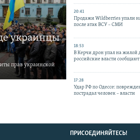
20:41
Продажи Wildberries упали н
после атак ВСУ – СМИ
где украинцы
18:53
В Керчи дрон упал на жилой 
российские власти сообщают
щиты прав украинской
17:28
Удар РФ по Одессе: поврежде
пострадал человек – власти
ПРИСОЕДИНЯЙТЕСЬ!