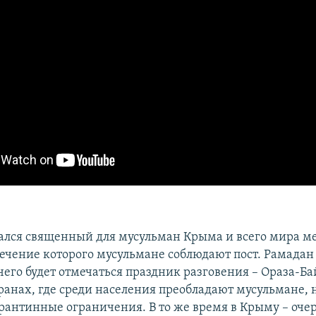
чался священный для мусульман Крыма и всего мира м
течение которого мусульмане соблюдают пост. Рамадан
 чего будет отмечаться праздник разговения – Ораза-Ба
ранах, где среди населения преобладают мусульмане, 
рантинные ограничения. В то же время в Крыму – оче