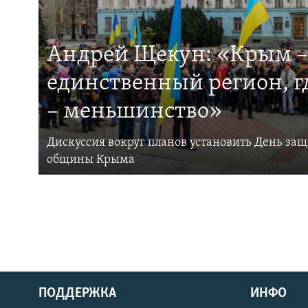
Андрей Щекун: «Крым –
единственный регион, 
– меньшинство»
Дискуссия вокруг планов установить День за
общины Крыма
ПОДДЕРЖКА
ИНФО