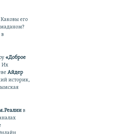
 Каковы его
амаданом?
 в
оу
«Доброе
. Их
еве
Айдер
кий историк,
рымская
м.Реалии
в
каналах
е
 Онлайн