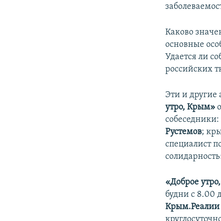
заболеваемос
Каково значе
основные осо
Удается ли с
российских 
Эти и другие
утро, Крым»
собеседники:
Рустемов
; кр
специалист п
солидарност
«Доброе утро
будни с 8.00
Крым.Реалии
круглосуточн