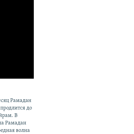
есяц Рамадан
 продлится до
йрам. В
на Рамадан
редная волна