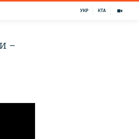
УКР
КТА
и –