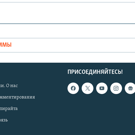
Ы
АММЫ
ПРИСОЕДИНЯЙТЕСЬ!
и. О нас
омментирования
опирайта
вязь