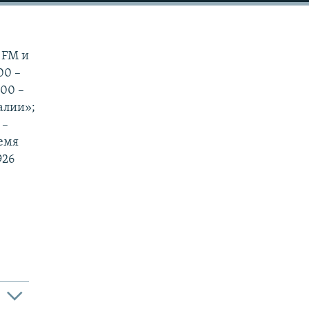
 FM и
00 –
:00 –
еалии»;
 –
ремя
926