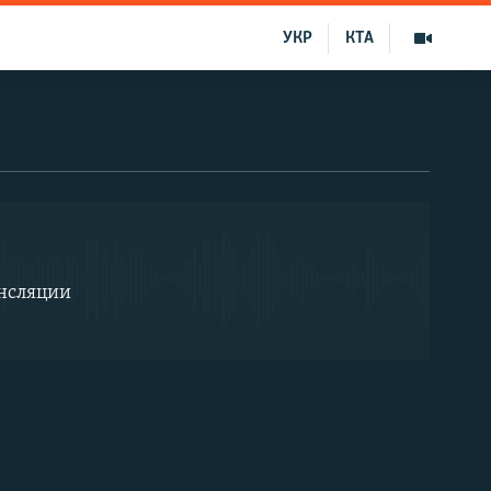
УКР
КТА
EMBED
ансляции
EMBED