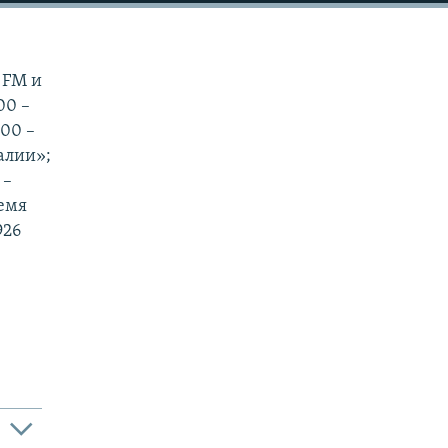
 FM и
00 –
:00 –
еалии»;
 –
ремя
926