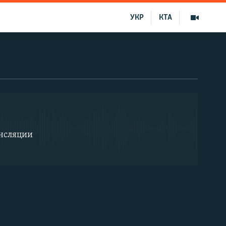
УКР
КТА
EMBED
ансляции
EMBED