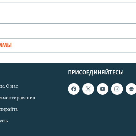
Ы
АММЫ
ПРИСОЕДИНЯЙТЕСЬ!
и. О нас
омментирования
опирайта
вязь