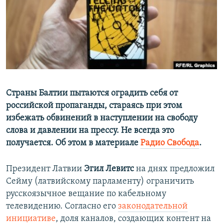
ПРИСОЕДИНЯЙТЕСЬ!
ПОБЕДИТЕЛЕЙ НЕ СУДЯТ?
КРЫМ.НЕПОКОРЕННЫЙ
ELIFBE
УКРАИНСКАЯ ПРОБЛЕМА КРЫМА
Все сайты RFE/RL
Страны Балтии пытаются оградить себя от
российской пропаганды, стараясь при этом
избежать обвинений в наступлении на свободу
слова и давлении на прессу. Не всегда это
получается. Об этом в материале
Радио Свобода
.
Президент Латвии
Эгил Левитс
на днях предложил
Сейму (латвийскому парламенту) ограничить
русскоязычное вещание по кабельному
телевидению. Согласно его
законодательной
инициативе
, доля каналов, создающих контент на