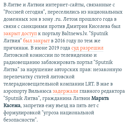
В Литве и Латвии интернет-сайты, связанные с
"Россией сегодня", переселились из национальных
доменных зон в зону .ru. Летом прошлого года в
связи с санкциями против Дмитрия Киселева был
закрыт доступ
к порталу Baltnews.lv. "Sputnik
Латвия"
был закрыт
в 2016 году по тем же
причинам. В июне 2019 года
суд разрешил
Литовской комиссии по телевидению и
радиовещанию заблокировать портал "Sputnik
Литва" за нарушение авторских прав: незаконную
перепечатку статей литовской
телерадиовещательной компании LRT. В мае в
аэропорту Вильнюса
задержали
главного редактора
"Sputnik Литва", гражданина Латвии
Марата
Касема
, запретив ему въезд на пять лет с
формулировкой "угроза национальной
безопасности".