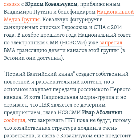
связях
с
Юрием Ковальчуком
, приближенным
Владимира Путина и бенефициаром
Национальной
Медиа Группы
. Ковальчук фигурирует в
санкционных списках Евросоюза и США с 2014
года. В ноябре прошлого года Национальный совет
по электронным СМИ (НСЭСМИ) уже
запретил
BMA трансляцию девяти каналов этой группы (в
Эстонии они доступны).
"Первый Балтийский канал" создает собственный
новостной и развлекательный контент, но в
основном закупает передачи российского Первого
канала. И хотя Национальная медиа-группа и не
скрывает, что ПБК является ее дочерним
предприятием, глава НСЭСМИ
Ивар Аболиньш
сообщил
, что закрывать ПБК пока не будут, потому
что хозяйственная структура холдинга очень
разветвлена, и связь с Ковальчуком еще предстоит