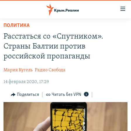
Доступность
ссылки
Вернуться
ПОЛИТИКА
к
НОВОСТИ
Расстаться со «Спутником».
основному
СПЕЦПРОЕКТЫ
содержанию
Страны Балтии против
ВОДА
Вернутся
ГРУЗ 200
российской пропаганды
к
ИСТОРИЯ
КАРТА ВОЕННЫХ ОБЪЕКТОВ КРЫМА
главной
Мария Кугель
Радио Свобода
ЕЩЕ
11 ЛЕТ ОККУПАЦИИ КРЫМА. 11 ИСТОРИЙ СОПРОТИВЛЕНИЯ
навигации
Вернутся
14 февраля 2020, 17:29
РАДІО СВОБОДА
ИНТЕРАКТИВ
к
КАК ОБОЙТИ БЛОКИРОВКУ
ИНФОГРАФИКА
Поделиться
Читать без VPN
поиску
ТЕЛЕПРОЕКТ КРЫМ.РЕАЛИИ
Українською
СОВЕТЫ ПРАВОЗАЩИТНИКОВ
Qırımtatar
ПРОПАВШИЕ БЕЗ ВЕСТИ