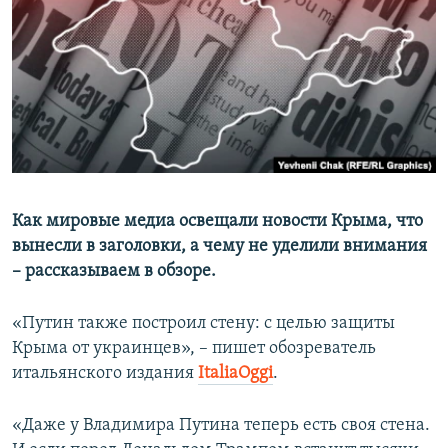
ПРИСОЕДИНЯЙТЕСЬ!
ПОБЕДИТЕЛЕЙ НЕ СУДЯТ?
КРЫМ.НЕПОКОРЕННЫЙ
ELIFBE
УКРАИНСКАЯ ПРОБЛЕМА КРЫМА
Все сайты RFE/RL
Как мировые медиа освещали новости Крыма, что
вынесли в заголовки, а чему не уделили внимания
– рассказываем в обзоре.
«Путин также построил стену: с целью защиты
Крыма от украинцев», – пишет обозреватель
итальянского издания
ItaliaOggi
.
«Даже у Владимира Путина теперь есть своя стена.