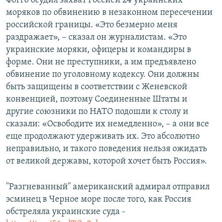
Фогго осудил захват Россией 24 украинских
моряков по обвинению в незаконном пересечении
российской границы. «Это безмерно меня
раздражает», – сказал он журналистам. «Это
украинские моряки, офицеры и командиры в
форме. Они не преступники, а им предъявлено
обвинение по уголовному кодексу. Они должны
быть защищены в соответствии с Женевской
конвенцией, поэтому Соединенные Штаты и
другие союзники по НАТО подошли к столу и
сказали: «Освободите их немедленно», – а они все
еще продолжают удерживать их. Это абсолютно
неправильно, и такого поведения нельзя ожидать
от великой державы, которой хочет быть Россия».
"Разгневанный" американский адмирал отправил
эсминец в Черное море после того, как Россия
обстреляла украинские суда -