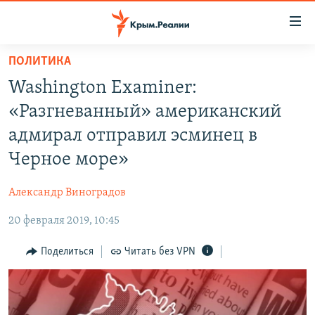
Доступность
ссылки
Вернуться
ПОЛИТИКА
к
НОВОСТИ
Washington Examiner:
основному
СПЕЦПРОЕКТЫ
содержанию
«Разгневанный» американский
ВОДА
Вернутся
ГРУЗ 200
адмирал отправил эсминец в
к
ИСТОРИЯ
КАРТА ВОЕННЫХ ОБЪЕКТОВ КРЫМА
Черное море»
главной
ЕЩЕ
11 ЛЕТ ОККУПАЦИИ КРЫМА. 11 ИСТОРИЙ СОПРОТИВЛЕНИЯ
навигации
Александр Виноградов
Вернутся
РАДІО СВОБОДА
ИНТЕРАКТИВ
к
20 февраля 2019, 10:45
КАК ОБОЙТИ БЛОКИРОВКУ
ИНФОГРАФИКА
поиску
Поделиться
Читать без VPN
ТЕЛЕПРОЕКТ КРЫМ.РЕАЛИИ
Українською
СОВЕТЫ ПРАВОЗАЩИТНИКОВ
Qırımtatar
ПРОПАВШИЕ БЕЗ ВЕСТИ