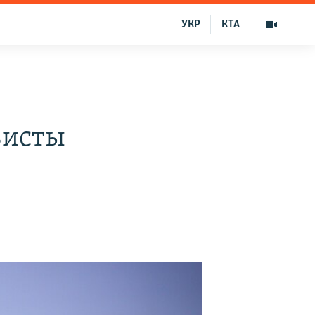
УКР
КТА
висты