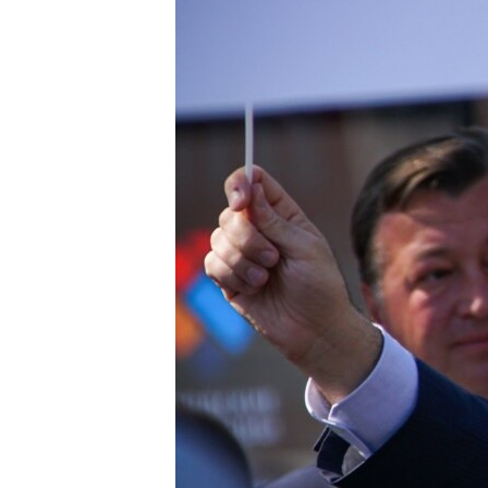
ПОБЕДИТЕЛЕЙ НЕ СУДЯТ?
КРЫМ.НЕПОКОРЕННЫЙ
ELIFBE
УКРАИНСКАЯ ПРОБЛЕМА КРЫМА