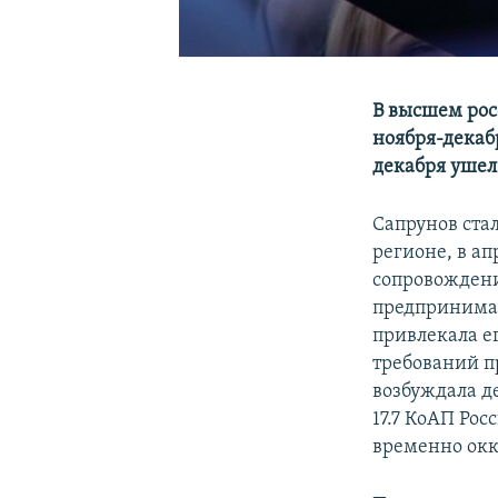
В высшем рос
ноября-декаб
декабря ушел
Сапрунов ста
регионе, в ап
сопровождени
предпринимат
привлекала е
требований п
возбуждала д
17.7 КоАП Ро
временно ок