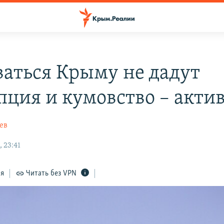
ваться Крыму не дадут
пция и кумовство – акти
ев
 23:41
ся
Читать без VPN