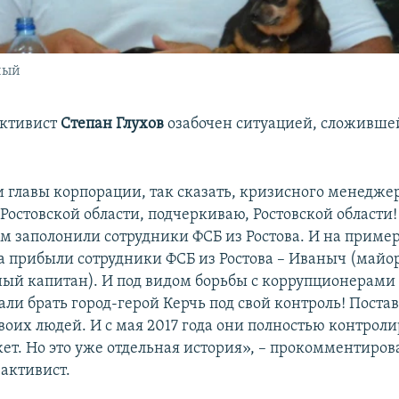
ный
активист
Степан Глухов
озабочен ситуацией, сложившей
 главы корпорации, так сказать, кризисного менедже
Ростовской области, подчеркиваю, Ростовской области! 
ым заполонили сотрудники ФСБ из Ростова. И на пример
да прибыли сотрудники ФСБ из Ростова – Иваныч (майо
ый капитан). И под видом борьбы с коррупционерами
ли брать город-герой Керчь под свой контроль! Поста
воих людей. И с мая 2017 года они полностью контрол
ет. Но это уже отдельная история», – прокомментиро
активист.