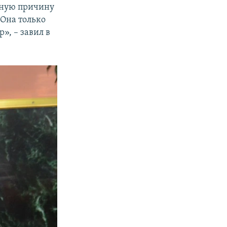
нную причину
 Она только
», – завил в