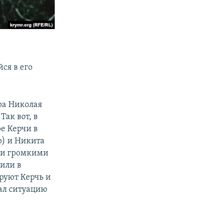
ся в его
ра Николая
Так вот, в
е Керчи в
р) и Никита
 и громкими
вили в
ируют Керчь и
вал ситуацию