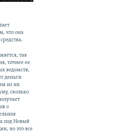
тает
, что она
средства.
мается, так
я, точнее ее
ых ведомств,
ит деньги
им из их
уму, сколько
получает
ов о
тельная
 а под Новый
ии, но это все