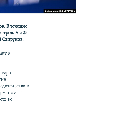
в. В течение
тров. А с 25
й Сапрунов.
мат в
атура
ние
одательства и
ренном ст.
сть во