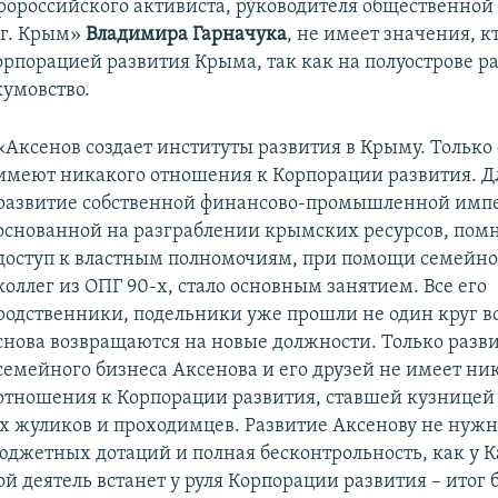
ороссийского активиста, руководителя общественной
ег. Крым»
Владимира Гарначука
, не имеет значения, к
орпорацией развития Крыма, так как на полуострове р
кумовство.
«Аксенов создает институты развития в Крыму. Только
имеют никакого отношения к Корпорации развития. Д
развитие собственной финансово-промышленной имп
основанной на разграблении крымских ресурсов, пом
доступ к властным полномочиям, при помощи семейно
коллег из ОПГ 90-х, стало основным занятием. Все его
родственники, подельники уже прошли не один круг во
снова возвращаются на новые должности. Только разв
семейного бизнеса Аксенова и его друзей не имеет ни
отношения к Корпорации развития, ставшей кузницей
 жуликов и проходимцев. Развитие Аксенову не нужн
джетных дотаций и полная бесконтрольность, как у К
й деятель встанет у руля Корпорации развития – итог 