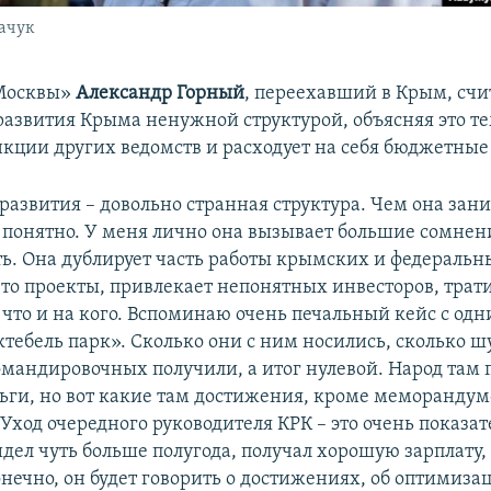
ачук
 Москвы»
Александр Горный
, переехавший в Крым, счи
азвития Крыма ненужной структурой, объясняя это тем
нкции других ведомств и расходует на себя бюджетные 
развития – довольно странная структура. Чем она зани
е понятно. У меня лично она вызывает большие сомнени
ь. Она дублирует часть работы крымских и федеральн
-то проекты, привлекает непонятных инвесторов, трат
 что и на кого. Вспоминаю очень печальный кейс с одн
тебель парк». Сколько они с ним носились, сколько ш
омандировочных получили, а итог нулевой. Народ там 
ьги, но вот какие там достижения, кроме меморандум
Уход очередного руководителя КРК – это очень показа
идел чуть больше полугода, получал хорошую зарплату,
онечно, он будет говорить о достижениях, об оптимизац