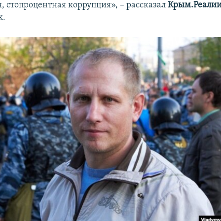
я, стопроцентная коррупция», – рассказал
Крым.Реали
к.