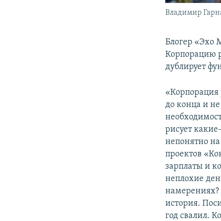
Владимир Гарн
Блогер «Эхо
Корпорацию р
дублирует фу
«Корпорация 
до конца и н
необходимост
рисует какие
непонятно на
проектов «Кок
зарплаты и к
неплохие ден
намерениях? 
история. Пос
год свалил. К