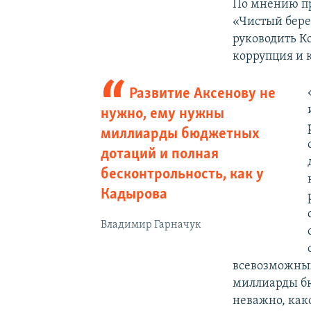
По мнению пр
«Чистый бер
руководить К
коррупция и 
Развитие Аксенову не
нужно, ему нужны
миллиарды бюджетных
дотаций и полная
бесконтрольность, как у
Кадырова
Владимир Гарначук
всевозможных
миллиарды бю
неважно, како