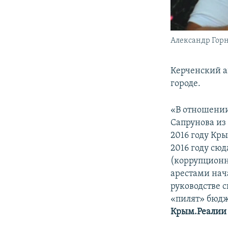
Александр Гор
Керченский 
городе.
«В отношении
Сапрунова из 
2016 году Кр
2016 году сю
(коррупционн
арестами нача
руководстве с
«пилят» бюдж
Крым.Реалии