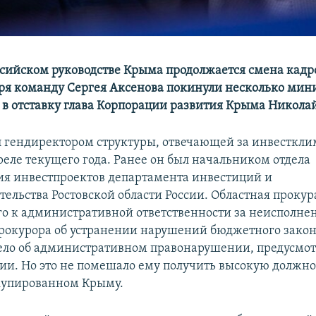
сийском руководстве Крыма продолжается смена кадро
ря команду Сергея Аксенова покинули несколько минис
 в отставку глава Корпорации развития Крыма Никола
л гендиректором структуры, отвечающей за инвесткли
реле текущего года. Ранее он был начальником отдела
я инвестпроектов департамента инвестиций и
ельства Ростовской области России. Областная прокур
го к административной ответственности за неисполне
рокурора об устранении нарушений бюджетного закон
ело об административном правонарушении, предусмот
ссии. Но это не помешало ему получить высокую должно
купированном Крыму.