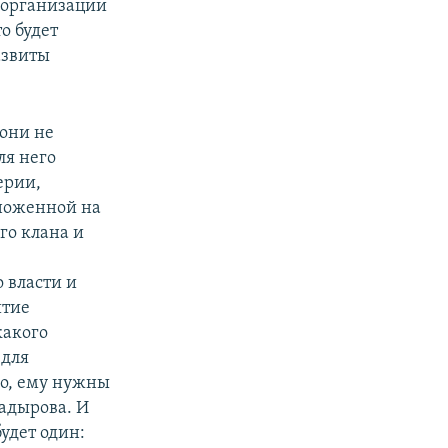
 организации
то будет
азвиты
 они не
ля него
ерии,
ноженной на
го клана и
 власти и
итие
какого
 для
о, ему нужны
адырова. И
будет один: