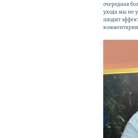
очередная бо
ухода мы не у
плодит эффек
комментари