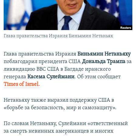
ПРИСОЕДИНЯЙТЕСЬ!
ПОБЕДИТЕЛЕЙ НЕ СУДЯТ?
КРЫМ.НЕПОКОРЕННЫЙ
ELIFBE
Глава правительства Израиля Биньямин Нетаньях
УКРАИНСКАЯ ПРОБЛЕМА КРЫМА
Все сайты RFE/RL
Глава правительства Израиля
Биньямин Нетаньяху
поблагодарил президента США
Дональда Трампа
за
ликвидацию ВВС США в Багдаде иранского
генерала
Касема Сулеймани
. Об этом сообщает
Times of Israel.
Нетаньяху также выразил поддержку США в
«борьбе за безопасность, мир и самозащиту».
По словам Нетаньяху, Сулеймани «ответственный
за смерть невинных американцев и многих