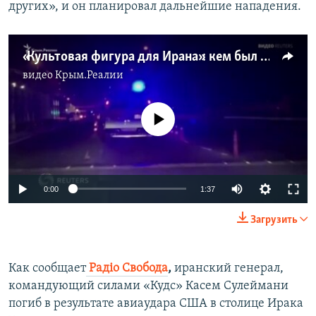
других», и он планировал дальнейшие нападения.
«Культовая фигура для Ирана»: кем был убитый генерал Касем Сулеймани (видео)
видео
Крым.Реалии
No media source currently available
Auto
0:00
1:37
270p
Загрузить
360p
Auto
270p
360p
404p
404p
Как сообщает
Радiо Свобода
,
иранский генерал,
командующий силами «Кудс» Касем Сулеймани
1080p
1080p
погиб в результате авиаудара США в столице Ирака