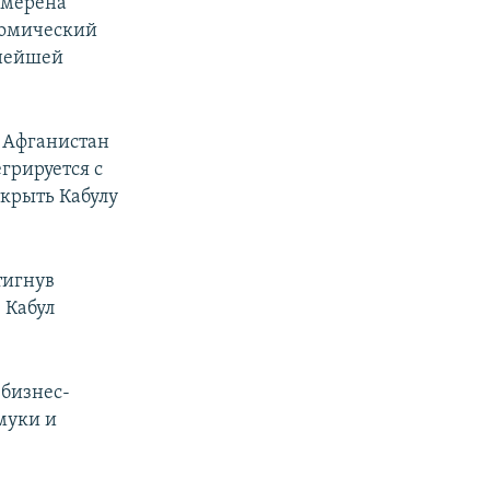
амерена
номический
пнейшей
о Афганистан
грируется с
ткрыть Кабулу
тигнув
 Кабул
 бизнес-
муки и