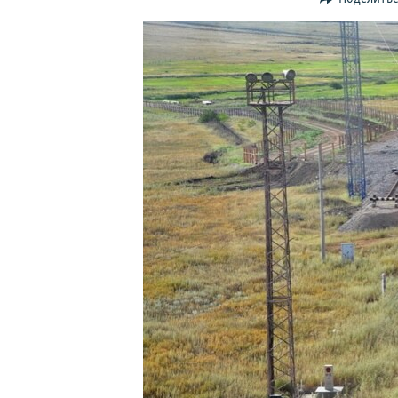
ПОБЕДИТЕЛЕЙ НЕ СУДЯТ?
КРЫМ.НЕПОКОРЕННЫЙ
ELIFBE
УКРАИНСКАЯ ПРОБЛЕМА КРЫМА