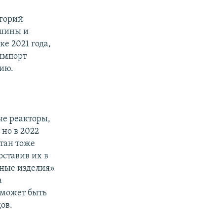
егорий
ашины и
ке 2021 года,
 импорт
сию.
ые реакторы,
но в 2022
стан тоже
оставив их в
вные изделия»
а
о может быть
ов.