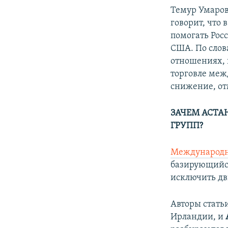
Темур Умаров
говорит, что
помогать Росс
США. По слов
отношениях, в
торговле меж
снижение, от
ЗАЧЕМ АСТ
ГРУПП?
Международны
базирующийся
исключить дв
Авторы стать
Ирландии, и