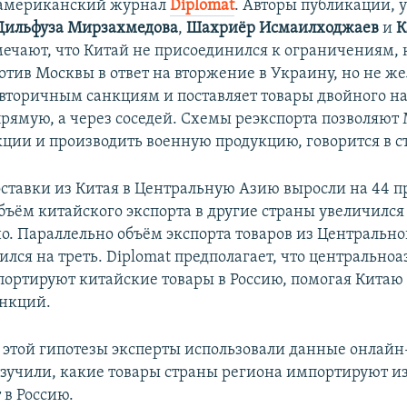
 американский журнал
Diplomat
. Авторы публикации, 
Дильфуза Мирзахмедова
,
Шахриёр Исмаилходжаев
и
К
тмечают, что Китай не присоединился к ограничениям,
отив Москвы в ответ на вторжение в Украину, но не же
 вторичным санкциям и поставляет товары двойного н
прямую, а через соседей. Схемы реэкспорта позволяют
кции и производить военную продукцию, говорится в ст
поставки из Китая в Центральную Азию выросли на 44 п
бъём китайского экспорта в другие страны увеличился
о. Параллельно объём экспорта товаров из Центрально
лся на треть. Diplomat предполагает, что центрально
портируют китайские товары в Россию, помогая Китаю
нкций.
 этой гипотезы эксперты использовали данные онлайн
изучили, какие товары страны региона импортируют из
 в Россию.