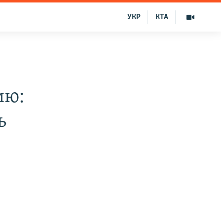
УКР
КТА
в
ию:
ь