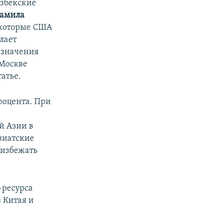
узбекские
амила
 которые США
лает
азначения
 Москве
атье.
роцента. При
й Азии в
азиатские
 избежать
-ресурса
 Китая и