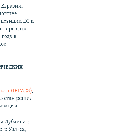
 Евразии,
сложнее
 позиции ЕС и
в торговых
 году в
шое
ИЧЕСКИХ
кан (IFIMES)
,
захстан решил
изаций.
та Дублина в
го Уэльса,