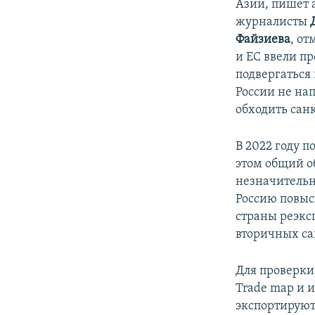
Азии, пишет
журналисты
Файзиева
, о
и ЕС ввели пр
подвергаться
России не на
обходить сан
В 2022 году 
этом общий о
незначительн
Россию повыси
страны реэкс
вторичных са
Для проверки
Trade map и 
экспортируют