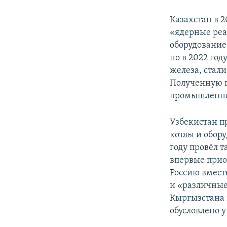
Казахстан в 2
«ядерные реа
оборудование»
но в 2022 год
железа, стали
Полученную п
промышленно
Узбекистан п
котлы и обор
году провёл 
впервые прио
Россию вмест
и «различные
Кыргызстана в
обусловлено 