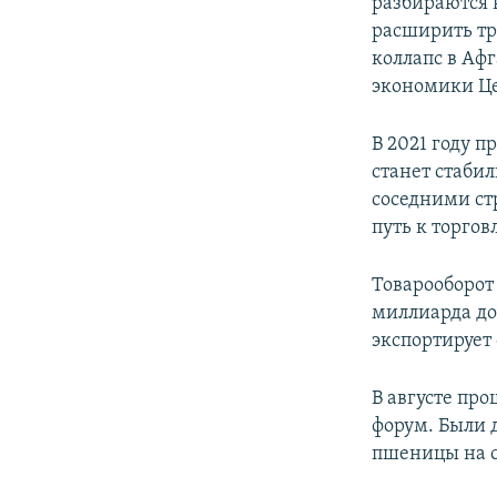
разбираются 
расширить тр
коллапс в Аф
экономики Ц
В 2021 году п
станет стаби
соседними ст
путь к торгов
Товарооборот
миллиарда дол
экспортирует
В августе про
форум. Были 
пшеницы на с