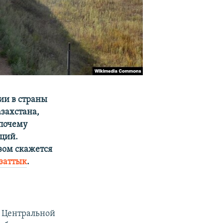
ии в страны
захстана,
 почему
ций.
зом скажется
заттык
.
ы Центральной