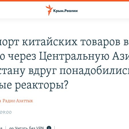
порт китайских товаров 
ю через Центральную Аз
стану вдруг понадобилис
ые реакторы?
а
Радио Азаттык
 09:00
ся
Читать без VPN