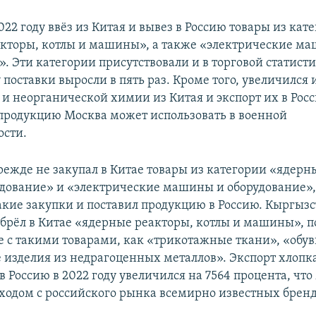
022 году ввёз из Китая и вывез в Россию товары из кат
кторы, котлы и машины», а также «электрические м
. Эти категории присутствовали и в торговой статисти
у поставки выросли в пять раз. Кроме того, увеличился
 и неорганической химии из Китая и экспорт их в Рос
родукцию Москва может использовать в военной
сти.
режде не закупал в Китае товары из категории «ядерн
удование» и «электрические машины и оборудование», 
такие закупки и поставил продукцию в Россию. Кыргыз
брёл в Китае «ядерные реакторы, котлы и машины», п
е с такими товарами, как «трикотажные ткани», «обу
 изделия из недрагоценных металлов». Экспорт хлопк
 Россию в 2022 году увеличился на 7564 процента, чт
уходом с российского рынка всемирно известных бренд