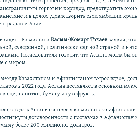
в подоплёке этого решения, предполагая, что Астана н
ансграничный торговый коридор, предотвратить эко
ганистане и в целом удовлетворить свои амбиции кру
ентральной Азии.
резидент Казахстана
Касым-Жомарт Токаев
заявил, чт
льной, суверенной, политически единой страной и инте
ранами. Исследователи говорят, что Астана могла бы о
ле с миром.
 между Казахстаном и Афганистаном вырос вдвое, дос
ларов в 2022 году. Астана поставляет в основном муку,
 овощи, напитки, бумагу и сухофрукты.
шлого года в Астане состоялся казахстанско-афганский
достигнуты договорённости о поставках в Афганистан 
умму более 200 миллионов долларов.