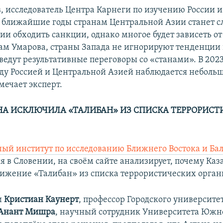
, исследователь Центра Карнеги по изучению России и
 в ближайшие годы странам Центральной Азии станет 
ии обходить санкции, однако многое будет зависеть от
ам Умарова, страны Запада не игнорируют тенденции 
едут результативные переговоры со «станами». В 2023
ду Россией и Центральной Азией наблюдается неболь
мечает эксперт.
АНА ИСКЛЮЧИЛА
«
ТАЛИБАН
»
ИЗ СПИСКА ТЕРРОРИСТ
й институт по исследованию Ближнего Востока и Бал
 в Словении, на своём сайте анализирует, почему Ка
ижение «Талибан» из списка террористических орган
и
Кристиан Каунерт
, профессор Городского университе
Анант Мишра
, научный сотрудник Университета Южно