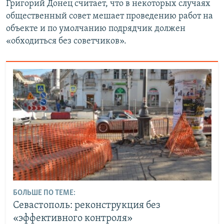
Григорий Донец считает, что в некоторых случаях
л
а
общественный совет мешает проведению работ на
а
й
объекте и по умолчанию подрядчик должен
й
д
«обходиться без советчиков».
д
БОЛЬШЕ ПО ТЕМЕ:
Севастополь: реконструкция без
«эффективного контроля»