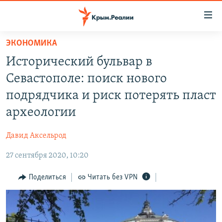
Доступность
ссылки
Вернуться
ЭКОНОМИКА
к
НОВОСТИ
Исторический бульвар в
основному
СПЕЦПРОЕКТЫ
содержанию
Севастополе: поиск нового
ВОДА
Вернутся
ГРУЗ 200
подрядчика и риск потерять пласт
к
ИСТОРИЯ
КАРТА ВОЕННЫХ ОБЪЕКТОВ КРЫМА
археологии
главной
ЕЩЕ
11 ЛЕТ ОККУПАЦИИ КРЫМА. 11 ИСТОРИЙ СОПРОТИВЛЕНИЯ
навигации
Давид Аксельрод
Вернутся
РАДІО СВОБОДА
ИНТЕРАКТИВ
к
27 сентября 2020, 10:20
КАК ОБОЙТИ БЛОКИРОВКУ
ИНФОГРАФИКА
поиску
Поделиться
Читать без VPN
ТЕЛЕПРОЕКТ КРЫМ.РЕАЛИИ
Українською
СОВЕТЫ ПРАВОЗАЩИТНИКОВ
Qırımtatar
ПРОПАВШИЕ БЕЗ ВЕСТИ