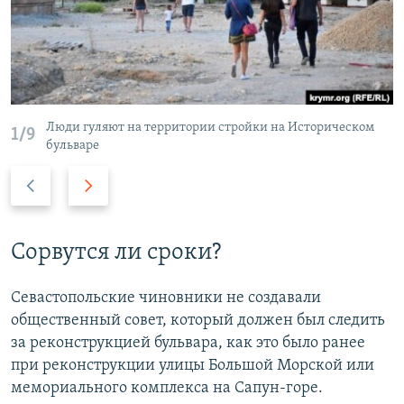
Люди гуляют на территории стройки на Историческом
1/9
бульваре
П
С
р
л
е
е
д
д
Сорвутся ли сроки?
ы
у
д
ю
Севастопольские чиновники не создавали
у
щ
общественный совет, который должен был следить
щ
и
за реконструкцией бульвара, как это было ранее
и
й
при реконструкции улицы Большой Морской или
й
с
мемориального комплекса на Сапун-горе.
с
л