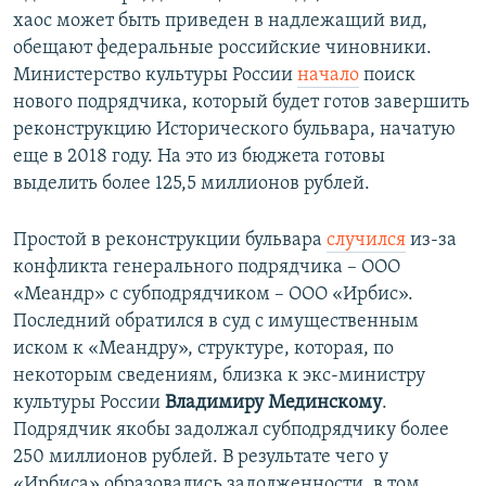
хаос может быть приведен в надлежащий вид,
обещают федеральные российские чиновники.
Министерство культуры России
начало
поиск
нового подрядчика, который будет готов завершить
реконструкцию Исторического бульвара, начатую
еще в 2018 году. На это из бюджета готовы
выделить более 125,5 миллионов рублей.
Простой в реконструкции бульвара
случился
из-за
конфликта генерального подрядчика – ООО
«Меандр» с субподрядчиком – ООО «Ирбис».
Последний обратился в суд с имущественным
иском к «Меандру», структуре, которая, по
некоторым сведениям, близка к экс-министру
культуры России
Владимиру Мединскому
.
Подрядчик якобы задолжал субподрядчику более
250 миллионов рублей. В результате чего у
«Ирбиса» образовались задолженности, в том