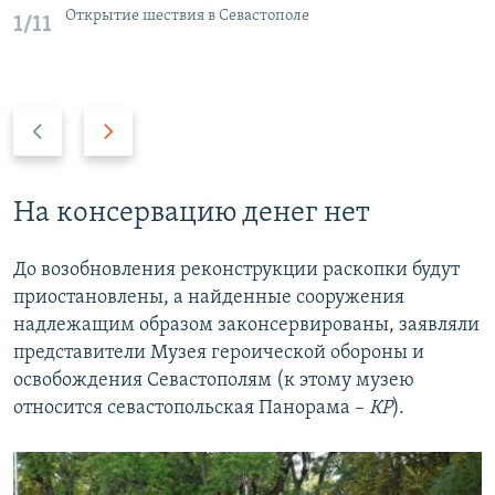
Открытие шествия в Севастополе
1/11
П
С
р
л
е
е
д
д
На консервацию денег нет
ы
у
д
ю
До возобновления реконструкции раскопки будут
у
щ
приостановлены, а найденные сооружения
щ
и
надлежащим образом законсервированы, заявляли
и
й
представители Музея героической обороны и
й
с
освобождения Севастополям (к этому музею
с
л
относится севастопольская Панорама –
КР
).
л
а
а
й
й
д