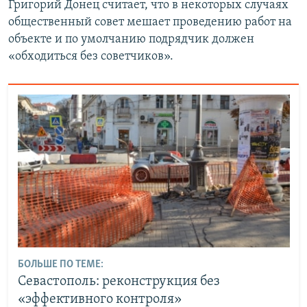
Григорий Донец считает, что в некоторых случаях
л
а
общественный совет мешает проведению работ на
а
й
объекте и по умолчанию подрядчик должен
й
д
«обходиться без советчиков».
д
БОЛЬШЕ ПО ТЕМЕ:
Севастополь: реконструкция без
«эффективного контроля»