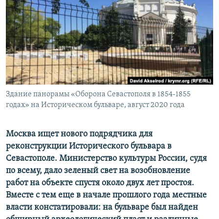
ПРИСОЕДИНЯЙТЕСЬ!
ПОБЕДИТЕЛЕЙ НЕ СУДЯТ?
КРЫМ.НЕПОКОРЕННЫЙ
ELIFBE
УКРАИНСКАЯ ПРОБЛЕМА КРЫМА
Все сайты RFE/RL
Здание панорамы «Оборона Севастополя в 1854-1855
годах» на Историческом бульваре, август 2020 года
Москва ищет нового подрядчика для
реконструкции Исторического бульвара в
Севастополе. Министерство культуры России, судя
по всему, дало зеленый свет на возобновление
работ на объекте спустя около двух лет простоя.
Вместе с тем еще в начале прошлого года местные
власти констатировали: на бульваре был найден