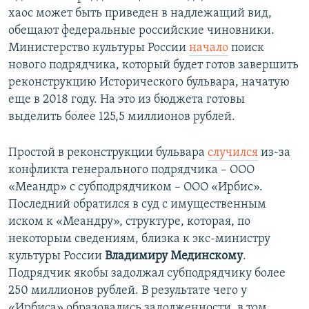
хаос может быть приведен в надлежащий вид,
обещают федеральные российские чиновники.
Министерство культуры России
начало
поиск
нового подрядчика, который будет готов завершить
реконструкцию Исторического бульвара, начатую
еще в 2018 году. На это из бюджета готовы
выделить более 125,5 миллионов рублей.
Простой в реконструкции бульвара
случился
из-за
конфликта генерального подрядчика – ООО
«Меандр» с субподрядчиком – ООО «Ирбис».
Последний обратился в суд с имущественным
иском к «Меандру», структуре, которая, по
некоторым сведениям, близка к экс-министру
культуры России
Владимиру Мединскому
.
Подрядчик якобы задолжал субподрядчику более
250 миллионов рублей. В результате чего у
«Ирбиса» образовались задолженности, в том