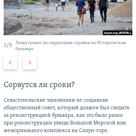
Люди гуляют на территории стройки на Историческом
1/9
бульваре
П
С
р
л
е
е
д
д
Сорвутся ли сроки?
ы
у
д
ю
Севастопольские чиновники не создавали
у
щ
общественный совет, который должен был следить
щ
и
за реконструкцией бульвара, как это было ранее
и
й
при реконструкции улицы Большой Морской или
й
с
мемориального комплекса на Сапун-горе.
с
л