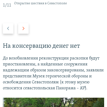
Открытие шествия в Севастополе
1/11
П
С
р
л
е
е
д
д
На консервацию денег нет
ы
у
д
ю
До возобновления реконструкции раскопки будут
у
щ
приостановлены, а найденные сооружения
щ
и
надлежащим образом законсервированы, заявляли
и
й
представители Музея героической обороны и
й
с
освобождения Севастополям (к этому музею
с
л
относится севастопольская Панорама –
КР
).
л
а
а
й
й
д