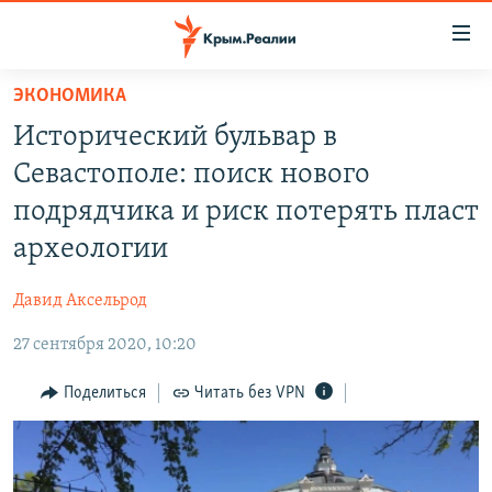
Доступность
ссылки
Вернуться
ЭКОНОМИКА
к
НОВОСТИ
Исторический бульвар в
основному
СПЕЦПРОЕКТЫ
содержанию
Севастополе: поиск нового
ВОДА
Вернутся
ГРУЗ 200
подрядчика и риск потерять пласт
к
ИСТОРИЯ
КАРТА ВОЕННЫХ ОБЪЕКТОВ КРЫМА
археологии
главной
ЕЩЕ
11 ЛЕТ ОККУПАЦИИ КРЫМА. 11 ИСТОРИЙ СОПРОТИВЛЕНИЯ
навигации
Давид Аксельрод
Вернутся
РАДІО СВОБОДА
ИНТЕРАКТИВ
к
27 сентября 2020, 10:20
КАК ОБОЙТИ БЛОКИРОВКУ
ИНФОГРАФИКА
поиску
Поделиться
Читать без VPN
ТЕЛЕПРОЕКТ КРЫМ.РЕАЛИИ
Українською
СОВЕТЫ ПРАВОЗАЩИТНИКОВ
Qırımtatar
ПРОПАВШИЕ БЕЗ ВЕСТИ