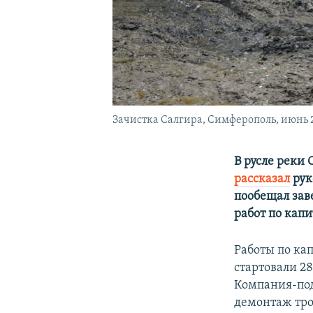
Зачистка Салгира, Симферополь, июнь 2
В русле реки 
рассказал
рук
пообещал заве
работ по кап
Работы по ка
стартовали 2
Компания-под
демонтаж тро