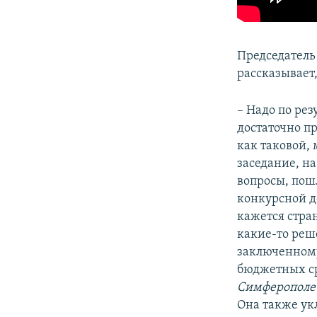
Председатель
рассказывает
– Надо по рез
достаточно п
как таковой, 
заседание, н
вопросы, пошл
конкурсной д
кажется стра
какие-то реш
заключенному
бюджетных ср
Симферополе 
Она также ук