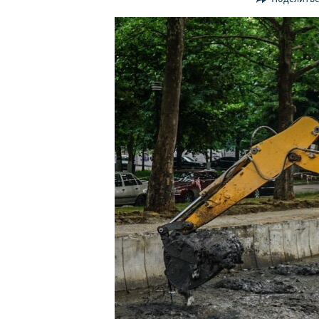
ПОБЕДИТЕЛЕЙ НЕ СУДЯТ?
КРЫМ.НЕПОКОРЕННЫЙ
ELIFBE
УКРАИНСКАЯ ПРОБЛЕМА КРЫМА