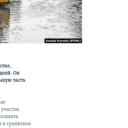
стке,
цкий. Он
льшую часть
оле
 участок.
полнить
 и гранитное