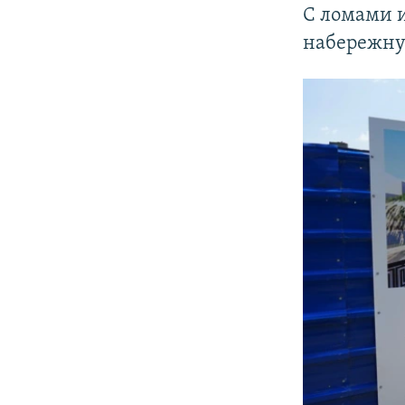
С ломами 
набережну