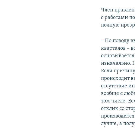
Член правлен
с работами п
полную прозр
– По поводу в
кварталов – в
основывается
изначально. Н
Если причину
происходит в
отсутствие и
вообще с люб
том числе. Е
отклик со ст
производится
лучше, а полу