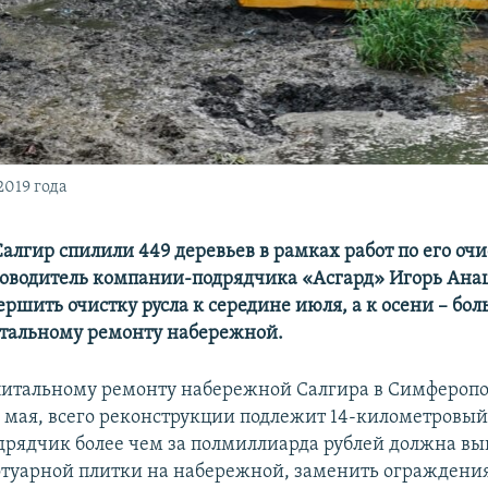
019 года
Салгир спилили 449 деревьев в рамках работ по его очи
оводитель компании-подрядчика «Асгард» Игорь Ана
ршить очистку русла к середине июля, а к осени – бо
итальному ремонту набережной.
питальному ремонту набережной Салгира в Симфероп
8 мая, всего реконструкции подлежит 14-километровый
рядчик более чем за полмиллиарда рублей должна вы
туарной плитки на набережной, заменить ограждения