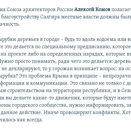
ия Союза архитекторов России
Алексей Комов
полагает
о благоустройству Салгира местные власти должны был
ачность.
ырубки деревьев в городе – будь то вдоль водоема или 
се это делается по специальному предписанию, которо
 на проекте либо на определенных нарядах, которые 
ужно просто понимать, ради чего это делается: дерев
 не декларируют, то у горожан возникает вопрос: на о
ырубка? Это проблема Крыма в принципе – непрозрачн
нформации и коммуникации. Это связано не только с д
ым строительством на территории республики, и в Сев
сли вы делаете какие-то движения, которые будут име
ороны городского сообщества, нужно информировать, з
 данное действие. Иначе провоцируют конфликты. Хот
чилось как всегда.