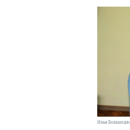
Илья Большедв