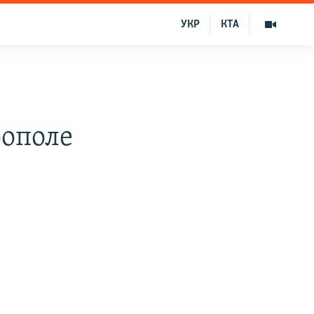
УКР
КТА
рополе