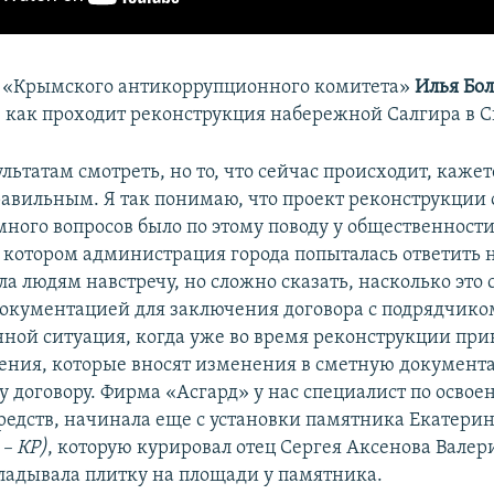
 «Крымского антикоррупционного комитета»
Илья Бо
, как проходит реконструкция набережной Салгира в 
ультатам смотреть, но то, что сейчас происходит, каже
равильным. Я так понимаю, что проект реконструкции 
много вопросов было по этому поводу у общественности
а котором администрация города попыталась ответить н
а людям навстречу, но сложно сказать, насколько это 
окументацией для заключения договора с подрядчико
нной ситуация, когда уже во время реконструкции пр
ения, которые вносят изменения в сметную документ
 договору. Фирма «Асгард» у нас специалист по осво
едств, начинала еще с установки памятника Екатери
– КР)
, которую курировал отец Сергея Аксенова Валер
ладывала плитку на площади у памятника.