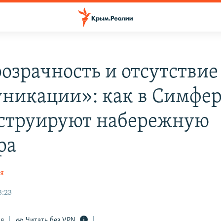
озрачность и отсутствие
никации»: как в Симфе
струируют набережную
ра
ая
3:23
ся
Читать без VPN