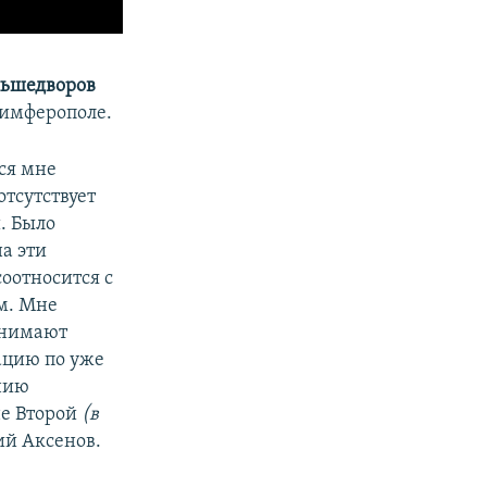
льшедворов
Симферополе.
тся мне
отсутствует
. Было
а эти
соотносится с
м. Мне
инимают
ацию по уже
ению
не Второй
(в
ий Аксенов.