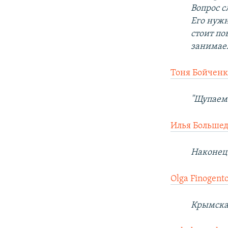
Вопрос с
Его нужн
стоит по
занимае
Тоня Бойченк
"Щупаем 
Илья Больше
Наконец-
Olga Finogent
Крымская