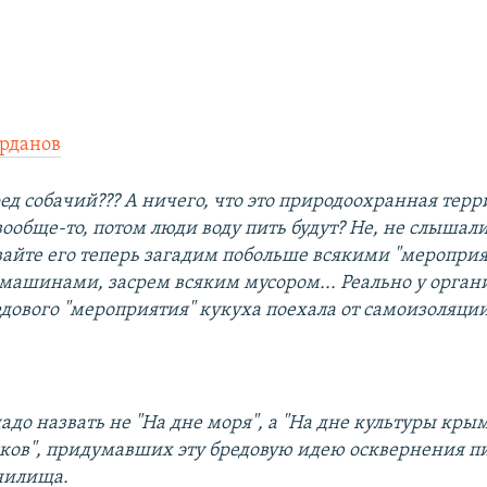
рданов
ред собачий??? А ничего, что это природоохранная тер
вообще-то, потом люди воду пить будут? Не, не слышал
вайте его теперь загадим побольше всякими "меропри
машинами, засрем всяким мусором... Реально у орган
едового "мероприятия" кукуха поехала от самоизоляции
адо назвать не "На дне моря", а "На дне культуры кры
ков", придумавших эту бредовую идею осквернения п
нилища.