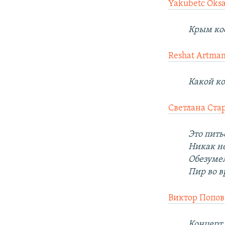
Yakubetc Oks
Крым ко
Reshat Artma
Какой ко
Светлана Ста
Это питье
Никак не
Обезумел
Пир во в
Виктор Попов
Концерт