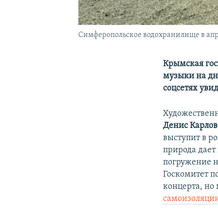
Симферопольское водохранилище в апр
Крымская гос
музыки на дн
соцсетях уви
Художествен
Денис Карлов
выступит в р
природа дает
погружение н
Госкомитет п
концерта, но
самоизоляци