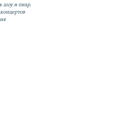
ь шоу и пиар.
 концертов
вия