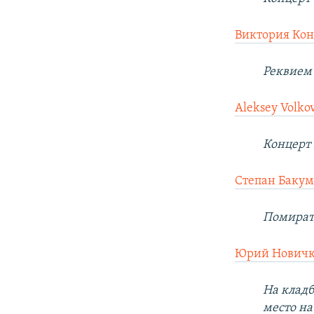
Виктория Кон
Реквием 
Aleksey Volko
Концерт
Степан Баку
Помирать
Юрий Новичк
На кладб
место на