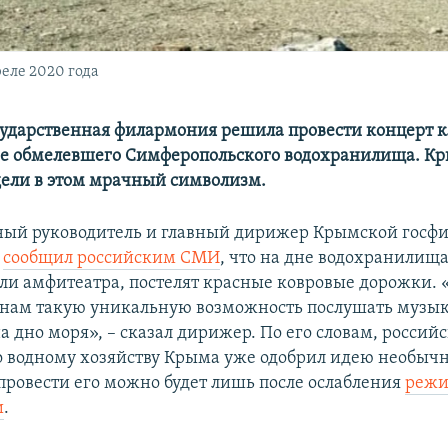
еле 2020 года
ударственная филармония решила провести концерт к
е обмелевшего Симферопольского водохранилища. Кр
дели в этом мрачный символизм.
ный руководитель и главный дирижер Крымской госф
сообщил российским СМИ
, что на дне водохранилища
оли амфитеатра, постелят красные ковровые дорожки. 
 нам такую уникальную возможность послушать музык
а дно моря», – сказал дирижер. По его словам, россий
о водному хозяйству Крыма уже одобрил идею необыч
 провести его можно будет лишь после ослабления
реж
и
.