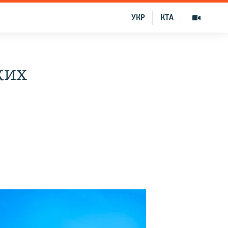
УКР
КТА
ких