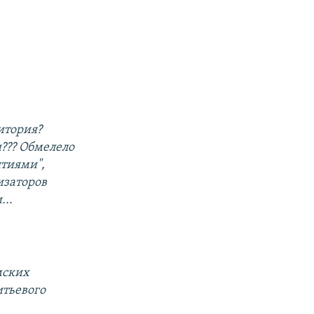
ритория?
и??? Обмелело
ятиями",
изаторов
...
мских
итьевого