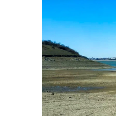
ПОБЕДИТЕЛЕЙ НЕ СУДЯТ?
КРЫМ.НЕПОКОРЕННЫЙ
ELIFBE
УКРАИНСКАЯ ПРОБЛЕМА КРЫМА