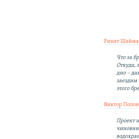
Ринат Шайма
Что за б
Откуда, 
дно – да
заездим 
этого бр
Виктор Попов
Проект н
чиновни
водохра