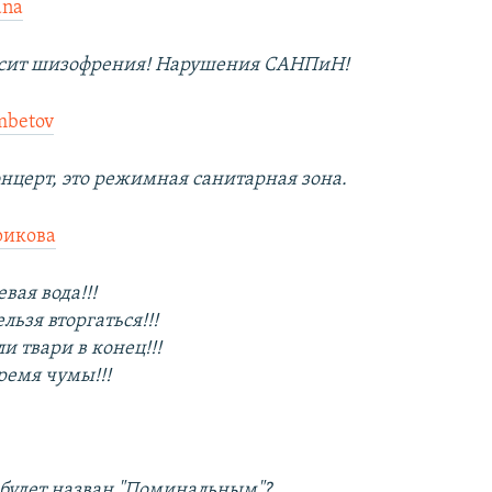
ana
сит шизофрения! Нарушения САНПиН!
mbetov
нцерт, это режимная санитарная зона.
рикова
вая вода!!!
льзя вторгаться!!!
и твари в конец!!!
ремя чумы!!!
 будет назван "Поминальным"?