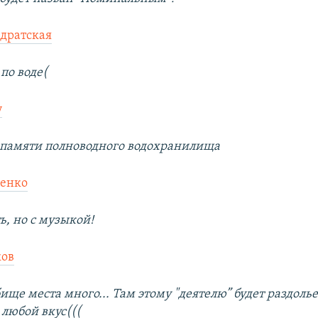
дратская
по воде(
v
 памяти полноводного водохранилища
менко
, но с музыкой!
ов
ище места много... Там этому "деятелю” будет раздолье
 любой вкус(((