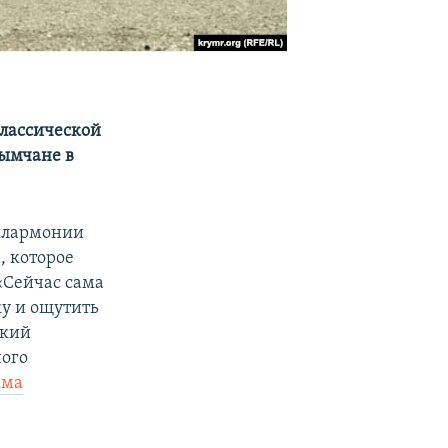
лассической
ымчане в
илармонии
, которое
«Сейчас сама
у и ощутить
ский
ного
има