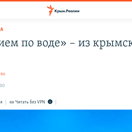
НА
ием по воде» – из крымс
ева
:30
ся
Читать без VPN