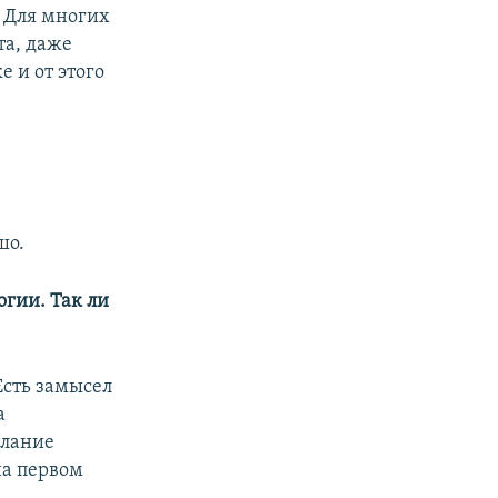
. Для многих
та, даже
е и от этого
шо.
огии. Так ли
Есть замысел
а
елание
на первом