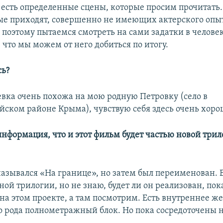
с есть определенные сцены, которые просим прочитать
ые приходят, совершенно не имеющих актерского опы
 поэтому пытаемся смотреть на сами задатки в человек
 что мы можем от него добиться по итогу.
сь?
евка очень похожа на мою родную Петровку (село в
йском районе Крыма), чувствую себя здесь очень хоро
 информация, что и этот фильм будет частью новой трил
назывался «На границе», но затем был переименован. 
ой трилогии, но не знаю, будет ли он реализован, пок
 на этом проекте, а там посмотрим. Есть внутреннее ж
го рода полнометражный блок. Но пока сосредоточены 