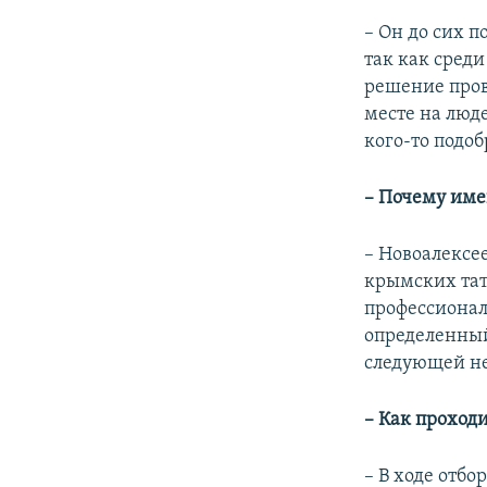
– Он до сих п
так как сред
решение прове
месте на люд
кого-то подоб
– Почему име
– Новоалексе
крымских тат
профессионалы
определенный
следующей не
– Как проход
– В ходе отбо