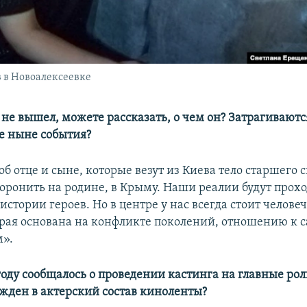
 в Новоалексеевке
не вышел, можете рассказать, о чем он? Затрагиваютс
е ныне события?
б отце и сыне, которые везут из Киева тело старшего с
хоронить на родине, в Крыму. Наши реалии будут прох
стории героев. Но в центре у нас всегда стоит челове
орая основана на конфликте поколений, отношению к 
м».
году сообщалось о проведении кастинга на главные рол
ржден в актерский состав киноленты?