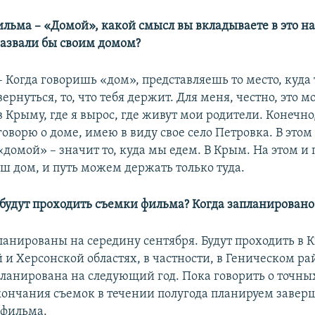
ильма – «Домой», какой смысл вы вкладываете в это н
назвали бы своим домом?
– Когда говоришь «дом», представляешь то место, куда
вернуться, то, что тебя держит. Для меня, честно, это 
в Крыму, где я вырос, где живут мои родители. Конечно,
говорю о доме, имею в виду свое село Петровка. В этом
«домой» – значит то, куда мы едем. В Крым. На этом и
аш дом, и путь можем держать только туда.
 будут проходить съемки фильма? Когда запланировано
ланированы на середину сентября. Будут проходить в К
 и Херсонской областях, в частности, в Геническом ра
ланирована на следующий год. Пока говорить о точны
окончания съемок в течении полугода планируем завер
 фильма.