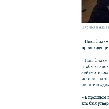
Нариман Алиев
– Пока фильм 
происходящи
– Наш фильм о
чтобы его по
лейтмотивом и
история, кот
понятию «до
– В прошлом 
кто был утве