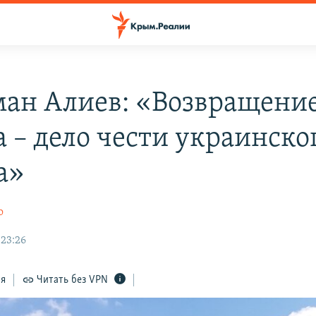
ан Алиев: «Возвращени
 – дело чести украинско
а»
о
 23:26
ся
Читать без VPN