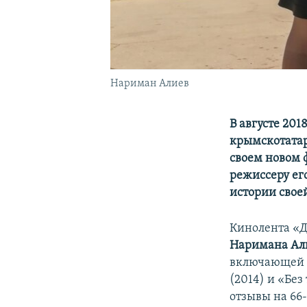
Нариман Алиев
В августе 201
крымскотата
своем новом 
режиссеру ег
истории свое
Кинолента «
Наримана Ал
включающей в
(2014) и «Бе
отзывы на 66