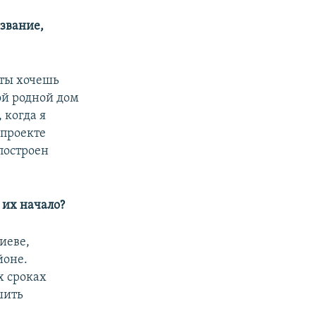
азвание,
 ты хочешь
мой родной дом
 когда я
 проекте
 построен
 их начало?
иеве,
йоне.
х сроках
шить