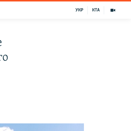
УКР
КТА
е
го