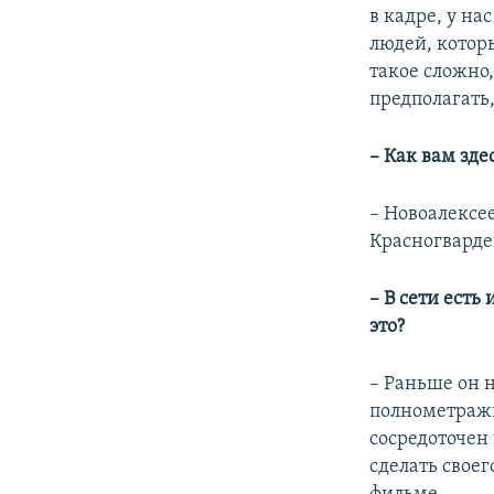
в кадре, у на
людей, котор
такое сложно,
предполагать,
– Как вам зде
– Новоалексе
Красногварде
– В сети есть
это?
– Раньше он 
полнометражн
сосредоточен
сделать свое