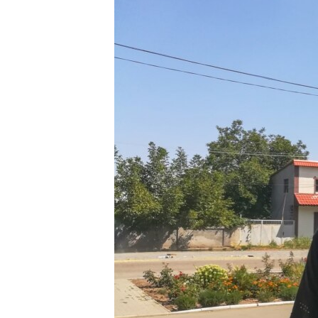
ПОБЕДИТЕЛЕЙ НЕ СУДЯТ?
КРЫМ.НЕПОКОРЕННЫЙ
ELIFBE
УКРАИНСКАЯ ПРОБЛЕМА КРЫМА