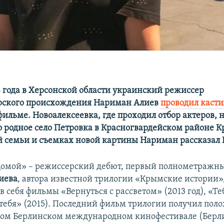
8 года в Херсонской области украинский режиссер
рского происхождения Нариман Алиев
проводил касти
фильме. Новоалексеевка, где проходил отбор актеров,
о родное село Петровка в Красногвардейском районе К
й семьи и съемках новой картины Нариман рассказал
Домой» – режиссерский дебют, первый полнометражн
иева
, автора известной трилогии «Крымские истории»
 себя фильмы «Вернуться с рассветом» (2013 год), «Т
з тебя» (2015). Последний фильм трилогии получил по
-ом Берлинском международном кинофестивале (Берли