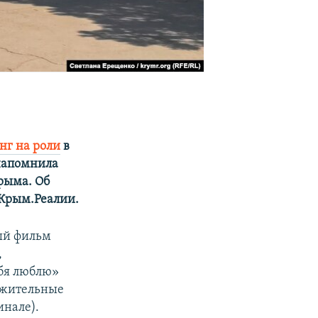
нг на роли
в
 напомнила
рыма. Об
 Крым.Реалии.
ый фильм
,
ебя люблю»
ложительные
нале).