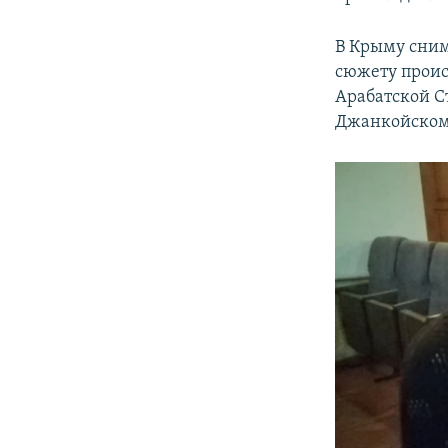
В Крыму сним
сюжету проис
Арабатской С
Джанкойскому