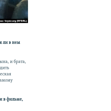
я ли в нем
ына, и брата,
одить
ческая
самому
и в фильме,