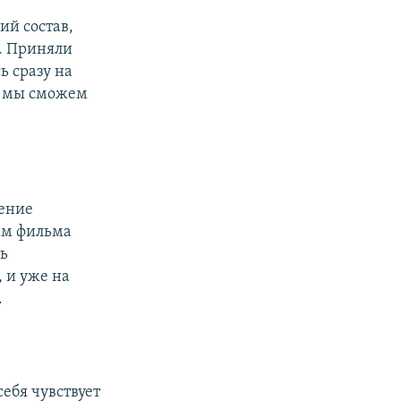
ий состав,
т. Приняли
ь сразу на
сь мы сможем
ление
ам фильма
ть
 и уже на
.
себя чувствует