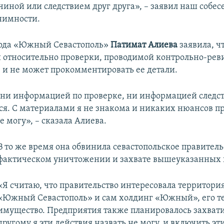
чиной или следствием друг друга», – заявил наш собес
нимности.
вода «Южный Севастополь»
Патимат Алиева
заявила, ч
 относительно проверки, проводимой контрольно-ре
 и не может прокомментировать ее детали.
 ни информацией по проверке, ни информацией следст
тся. С материалами я не знакома и никаких нюансов пр
 могу», – сказала Алиева.
В то же время она обвинила севастопольское правитель
фактическом уничтожении и захвате вышеуказанных 
«Я считаю, что правительство интересовала территория
«Южный Севастополь» и сам холдинг «Южный», его т
имущество. Предприятия также планировалось захвати
другому я эти действия назвать не могу, и включить эт