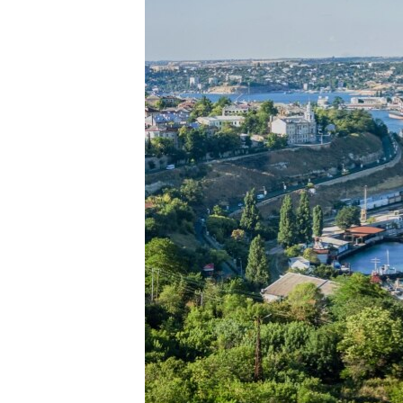
ПОБЕДИТЕЛЕЙ НЕ СУДЯТ?
КРЫМ.НЕПОКОРЕННЫЙ
ELIFBE
УКРАИНСКАЯ ПРОБЛЕМА КРЫМА