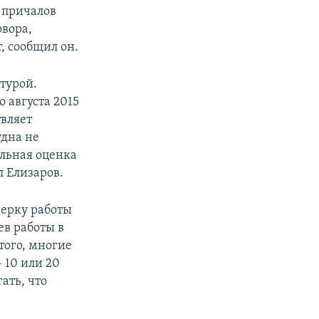
 причалов
вора,
, сообщил он.
турой.
 августа 2015
твляет
удна не
ельная оценка
л Елизаров.
верку работы
ев работы в
того, многие
 10 или 20
гать, что