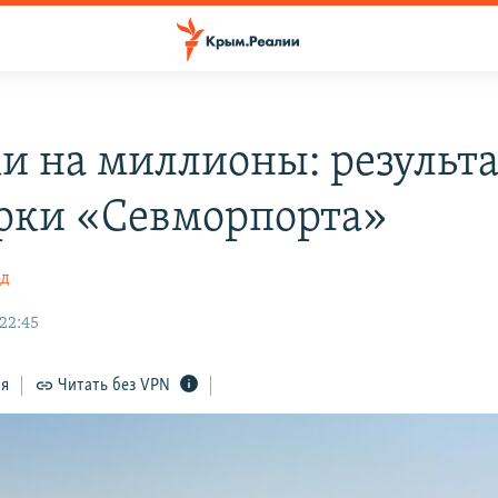
и на миллионы: результ
рки «Севморпорта»
од
22:45
ся
Читать без VPN