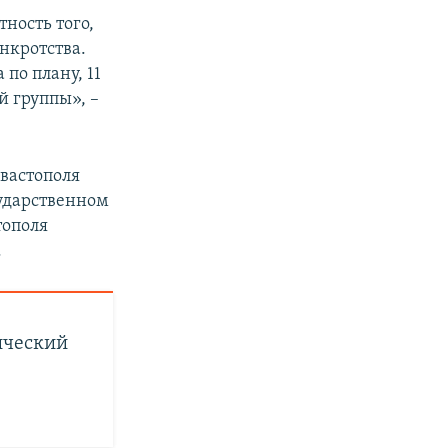
ность того,
нкротства.
по плану, 11
й группы», –
евастополя
сударственном
тополя
.
ический