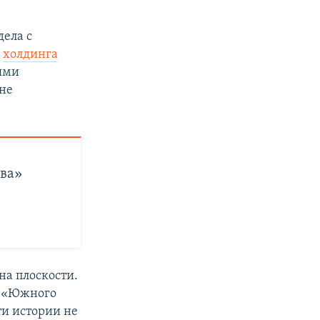
дела с
и
холдинга
лями
 не
тва»
на плоскости.
м «Южного
ти истории не