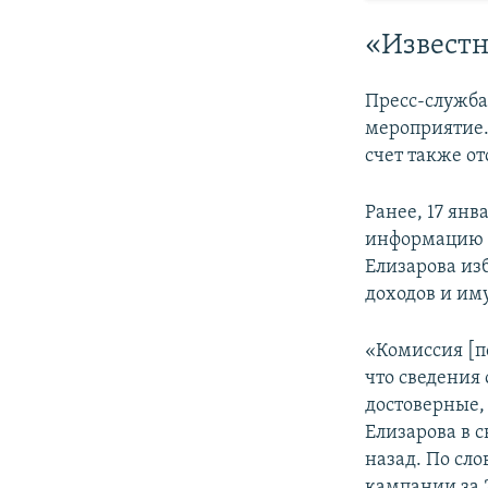
«Известн
Пресс-служба
мероприятие.
счет также от
Ранее, 17 ян
информацию о
Елизарова из
доходов и им
«Комиссия [п
что сведения 
достоверные,
Елизарова в с
назад. По сл
кампании за 2