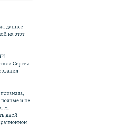
ла данное
ей на этот
МИ
ыткой Сергея
рования
 признала,
е полные и не
ргея
ть дней
ларационной