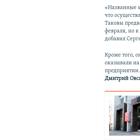
«Названные м
что осуществл
Таковы предв
февраля, но к
добавил Серг
Кроме того, о
оказывали на
предприятии.
Дмитрий Овс