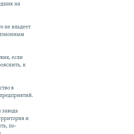
едник на
то не владеет
визионным
вия, если
ояснить, к
ство в
предприятий.
 завода
ерритория и
ть, по-
и