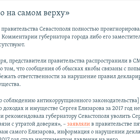
о на самом верху»
 правительства Севастополя полностью проигнорирова
 Комментарии губернатора города либо его заместител
сутствуют.
варя, представители правительства распространили в С
 том, что сообщения об обысках якобы связаны с поп
бежать ответственности за нарушение правил деклари
ущества.
о соблюдению антикоррупционного законодательства]
о доходах и имуществе Сергея Елизарова за 2017 год н
 и рекомендовала губернатору Севастополя уволить Се
вязи с утратой доверия», –​
заявляли
в правительстве пя
овам самого Елизарова, информация о нарушении дек
017 год стала инструментом давления на него.