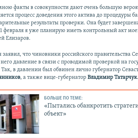
ною факты в совокупности дают очень большую вероят
яется процесс доведения этого актива до процедуры ба
арительные результаты проверки. Она будет завершена 
 1 февраля я уже планирую иметь контрольный акт мое
ей Елизаров.
н заявил, что чиновники российского правительства С
 него давление в связи с проводимой проверкой на го
 Так, в давлении был обвинен лично губернатор Севас
янников
, а также вице-губернатор
Владимир Татарчук
БОЛЬШЕ ПО ТЕМЕ:
«Пытались обанкротить стратег
объект»