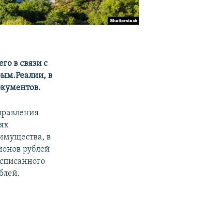
го в связи с
ым.Реалии, в
окументов.
правления
лях
имущества, в
ионов рублей
 списанного
блей.