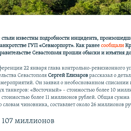
е стали известны подробности инцидента, произошедше
банкротстве ГУП «Севморпорт». Как ранее
сообщали
Кр
равительстве Севастополя прошли обыски и изъятия д
ференции 22 января глава контрольно-ревизионного у
ельства Севастополя
Сергей Елизаров
рассказал о дета
мероприятий. Он заявил о необоснованном списании 
вух танкеров: «Восточный» – стоимостью более 10 милл
стоимостью более 11 миллионов рублей. Общая сумма
о словам чиновника, составляет около 26 миллионов ру
 107 миллионов