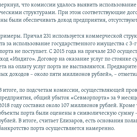
черкнул, что комиссии удалось выявить использование
ческими структурами. При этом соответствующие дого
ны были обеспечивать доход предприятия, отсутствуют
римеры. Причал 231 используется коммерческой струк
а за использование государственного имущества с 3-го
 порта не поступает. С 2015 года на причале 230 осущес
ход «Индиго». Договор на оказание услуг по стоянке с
ета на оплату услуг порта не выставляются. Предварит
ых доходов – около пяти миллионов рублей», – отмети
В итоге, по подсчетам комиссии, осуществляющей про
предприятия, общий убыток «Севморпорта» за 9 месяц
2018 году составил около 107 миллионов рублей. Кроме 
объекты порта были оценены в символическую сумму –
рублей. В итоге, считает Елизаров, есть основания пола
банкротство порта осуществляется намеренно.