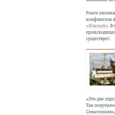
Ранее аноним
конфликтом в
«Южный»
. В
происходящег
существует.
«Это две отде
Так получило
Севастополя»,