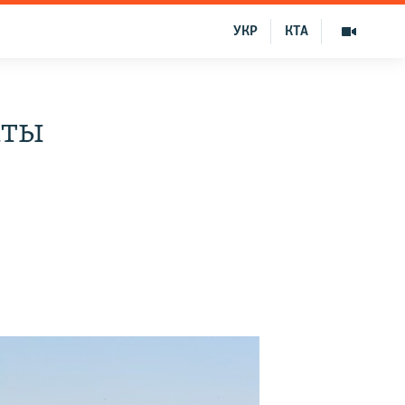
УКР
КТА
аты