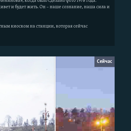
енинова», когда было сделано фото 1978 года.
ивет и будет жить. Он – наше сознание, наша сила и
зетным киоском на станции, которая сейчас
Сейчас