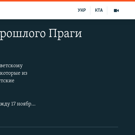
УКР
КТА
рошлого Праги
оветскому
которые из
стские
Бархатная революция – период политических изменений в Чехословакии между 17 ноября и 29 декабря 1989, который привел к падению коммунистического режима и трансформации политической системы в плюралистическую демократию; в экономической сфере – плановой экономики в рыночной. Распад бывшего восточного блока, в котором доминировал Советский Союз, и растущее недовольство подавляющего большинства населения экономической и политической ситуацией в стране привели к значительному ускорению изменений.