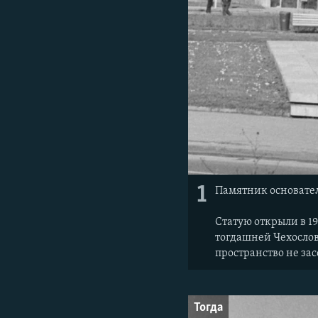
1
Памятник основател
Статую открыли в 19
тогдашней Чехослова
пространство не за
Тогда