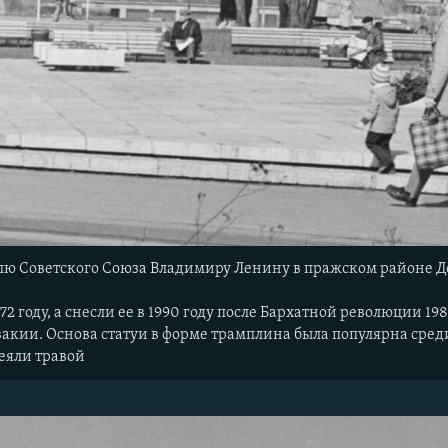
ю Советского Союза Владимиру Ленину в пражском районе Дей
72 году, а снесли ее в 1990 году после Бархатной революции 
кии. Основа статуи в форме трамплина была популярна среди с
сеяли травой