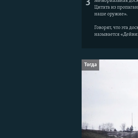
3
Мемориальная доска
Цитата из пропаган
наше оружие».
Говорят, что эта до
называется «Дейви
Тогда