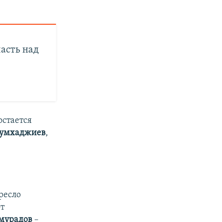
ласть над
стается
Тумхаджиев
,
ресло
от
мурадов
–