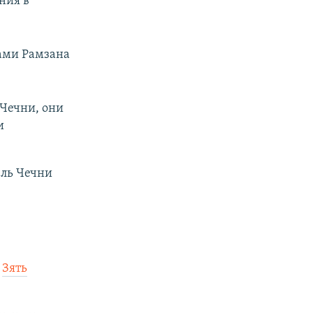
ния в
ами Рамзана
 Чечни, они
и
ель Чечни
.
Зять