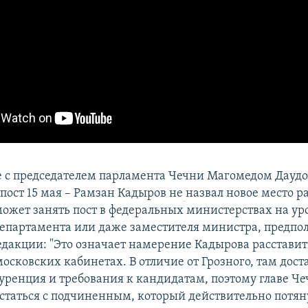
ае с председателем парламента Чечни Магомедом Дауд
пост 15 мая – Рамзан Кадыров не
назвал новое место р
может занять пост в федеральных министерствах на ур
епартамента или даже заместителя министра, предпол
едакции: "Это означает намерение Кадырова расставит
осковских кабинетах. В отличие от Грозного, там дост
уренция и требования к кандидатам, поэтому главе Ч
статься с подчиненным, который действительно потян