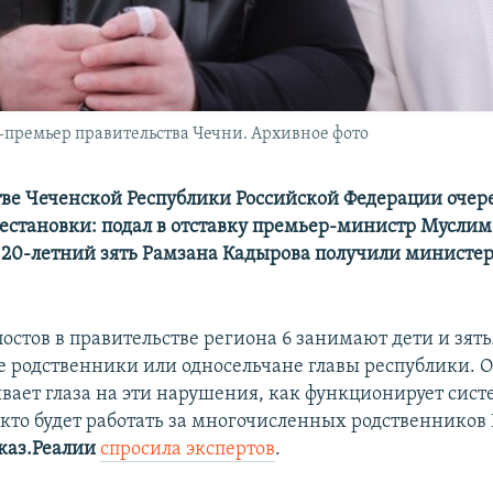
е-премьер правительства Чечни. Архивное фото
тве Чеченской Республики Российской Федерации оче
естановки: подал в отставку премьер-министр Муслим 
 20-летний зять Рамзана Кадырова получили министе
постов в правительстве региона 6 занимают дети и зять
ие родственники или односельчане главы республики. О
вает глаза на эти нарушения, как функционирует систе
 кто будет работать за многочисленных родственников
каз.Реалии
спросила экспертов
.