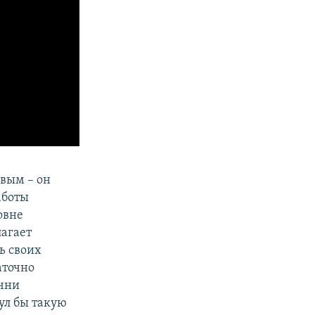
овым – он
аботы
овне
агает
ь своих
аточно
ечни
ул бы такую