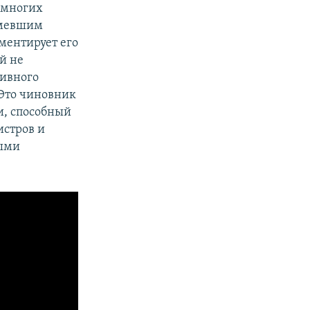
емногих
имевшим
ментирует его
й не
сивного
"Это чиновник
и, способный
истров и
ными