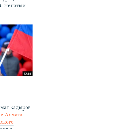
а
, женатый
хмат Кадыров
ни Ахмата
ского