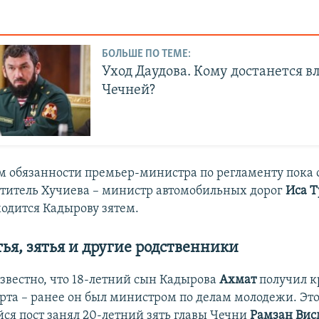
БОЛЬШЕ ПО ТЕМЕ:
Уход Даудова. Кому достанется в
Чечней?
обязанности премьер-министра по регламенту пока о
титель Хучиева – министр автомобильных дорог
Иса 
одится Кадырову зятем.
тья, зятья и другие родственники
известно, что 18-летний сын Кадырова
Ахмат
получил к
рта – ранее он был министром по делам молодежи. Эт
ся пост занял 20-летний зять главы Чечни
Рамзан
Вис