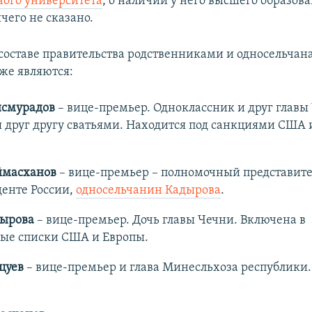
ного университета
, о наличии у него высшего образова
чего не сказано.
оставе правительства родственниками и односельчан
же являются:
исмурадов
– вице-премьер. Одноклассник и друг главы
 друг другу сватьями. Находится под санкциями США 
.
ймасханов
– вице-премьер – полномочный представит
денте России,
односельчанин Кадырова
.
дырова
– вице-премьер. Дочь главы Чечни. Включена в
ые списки США и Европы.
цуев
– вице-премьер и глава Минесльхоза республики