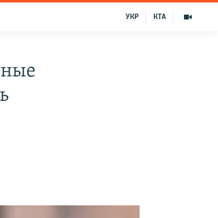
УКР
КТА
дные
ь