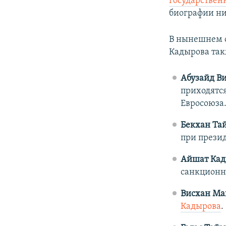
государствен
биографии ни
В нынешнем с
Кадырова так
Абузайд В
приходятся
Евросоюза
Бекхан Та
при прези
Айшат Ка
санкционн
Висхан Ма
Кадырова
.