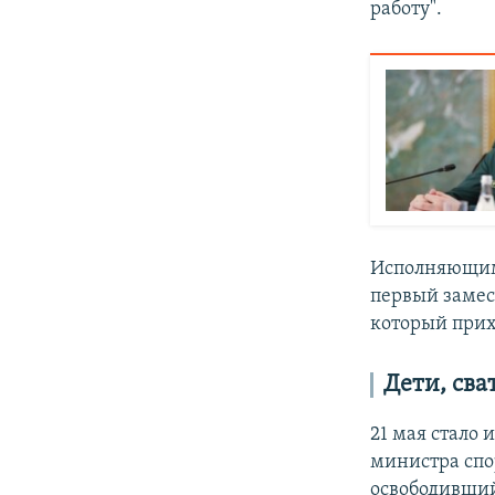
работу".
Исполняющим 
первый замес
который прих
Дети, сва
21 мая стало 
министра спо
освободивший