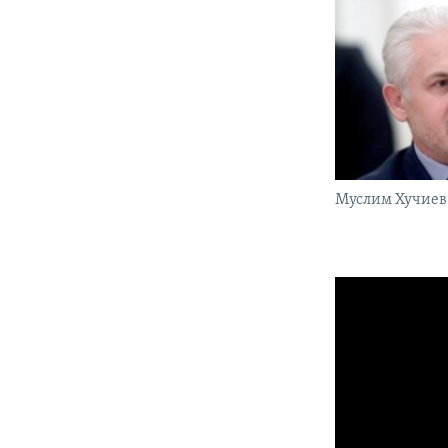
Муслим Хучиев