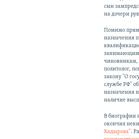
сын зампредс
на дочери ру
Помимо прямо
назначения п
квалификаци
занимающим 
чиновникам, 
политолог, п
закону "О го
службе РФ" о
назначения н
наличие высш
В биографии 
окончил нек
Кадырова"
. Р