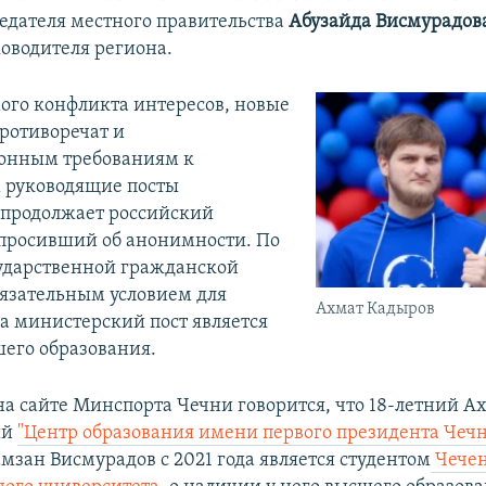
едателя местного правительства
Абузайда Висмурадов
ководителя региона.
го конфликта интересов, новые
ротиворечат и
онным требованиям к
руководящие посты
продолжает российский
опросивший об анонимности. По
сударственной гражданской
бязательным условием для
Ахмат Кадыров
а министерский пост является
его образования.
на сайте Минспорта Чечни говорится, что 18-летний А
ий
"Центр образования имени первого президента Чеч
амзан Висмурадов с 2021 года является студентом
Чечен