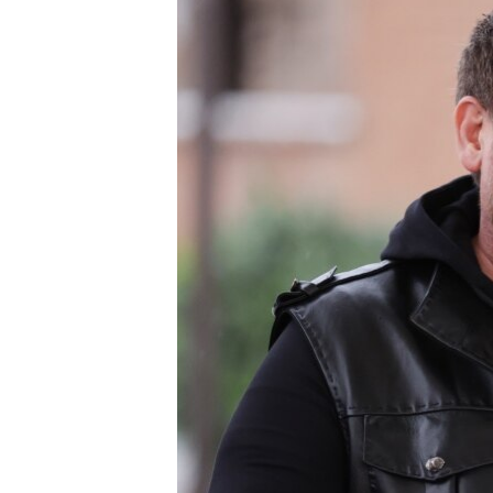
ПОБЕДИТЕЛЕЙ НЕ СУДЯТ?
КРЫМ.НЕПОКОРЕННЫЙ
ELIFBE
УКРАИНСКАЯ ПРОБЛЕМА КРЫМА