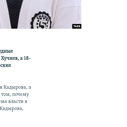
редные
Хучиев, а 18-
рские
я Кадырова, а
 том, почему
ма власти в
 Кадырова,