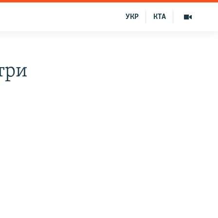
УКР
КТА
три