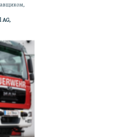
тавщиком,
l AG,