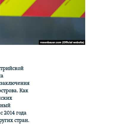
стрийской
на
м заключения
строва. Как
йских
чный
с 2014 года
угих стран.