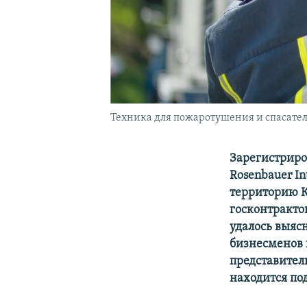
Техника для пожаротушения и спасате
Зарегистриро
Rosenbauer In
территорию К
госконтракто
удалось выяс
бизнесменов 
представитель
находится по