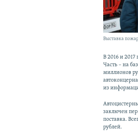
Выставка пожар
В 2016 и 201
Часть – на ба
миллионов руб
автоконцерна
из информаци
Автоцистерны 
заключен перв
поставка. Вс
рублей.