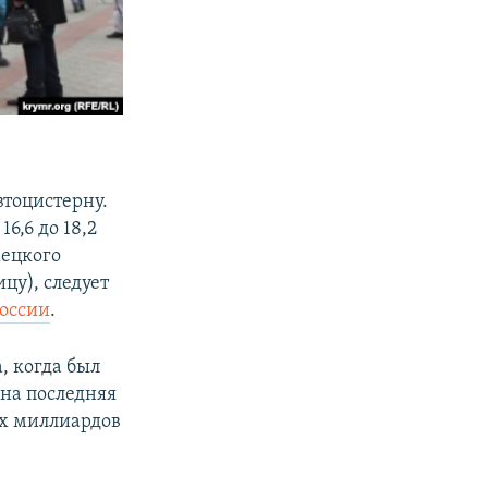
втоцистерну.
6,6 до 18,2
мецкого
цу), следует
России
.
а, когда был
ена последняя
ех миллиардов