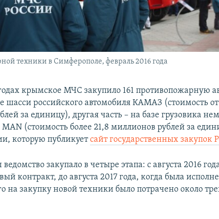
ной техники в Симферополе, февраль 2016 года
7 годах крымское МЧС закупило 161 противопожарную а
зе шасси российского автомобиля КАМАЗ (стоимость от 1
лей за единицу), другая часть – на базе грузовика не
 MAN (стоимость более 21,8 миллионов рублей за едини
и, которую публикует
сайт государственных закупок 
ведомство закупало в четыре этапа: с августа 2016 год
ый контракт, до августа 2017 года, когда была исполн
его на закупку новой техники было потрачено около тр