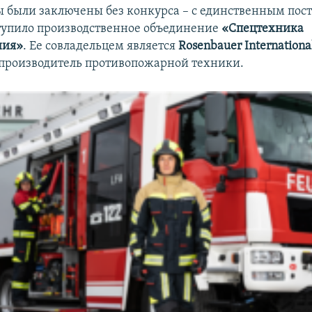
ы были заключены без конкурса – с единственным пос
упило производственное объединение
«Спецтехника
ния»
. Ее совладельцем является
Rosenbauer Internationa
производитель противопожарной техники.