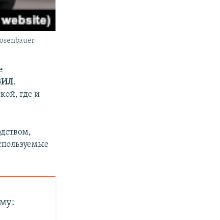
osenbauer
е
ЗИЛ
.
кой, где и
дством,
используемые
.
му: