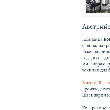
Австрийс
Компания
Ro
специализиро
Rosenbauer п
года, а сегод
миллиард евр
техники для 
В штате Rose
производстве
Швейцарии и 
Контролирует