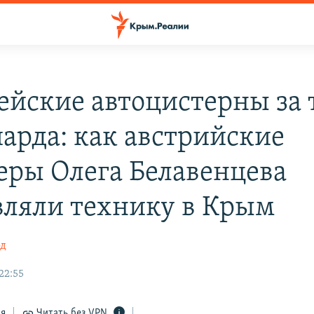
ейские автоцистерны за 
арда: как австрийские
еры Олега Белавенцева
вляли технику в Крым
од
22:55
ся
Читать без VPN