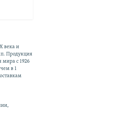
X века и
мп. Продукция
 мира с 1926
чем в 1
поставкам
нии,