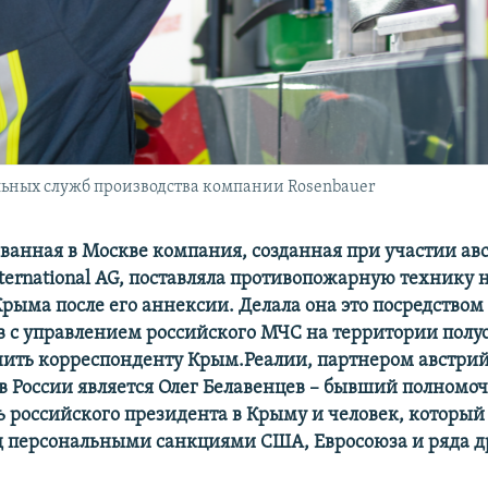
льных служб производства компании Rosenbauer
ванная в Москве компания, созданная при участии ав
ternational AG, поставляла противопожарную технику 
рыма после его аннексии. Делала она это посредство
в с управлением российского МЧС на территории полуо
нить корреспонденту Крым.Реалии, партнером австри
в России является Олег Белавенцев – бывший полномо
 российского президента в Крыму и человек, который 
д персональными санкциями США, Евросоюза и ряда др