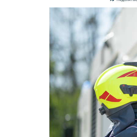
ПОБЕДИТЕЛЕЙ НЕ СУДЯТ?
КРЫМ.НЕПОКОРЕННЫЙ
ELIFBE
УКРАИНСКАЯ ПРОБЛЕМА КРЫМА