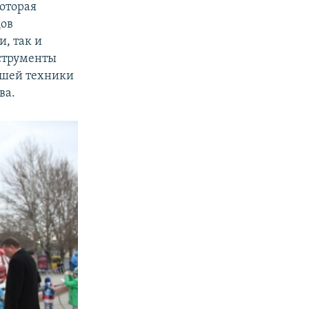
оторая
дов
, так и
струменты
йшей техники
ва.