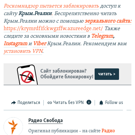
Роскомнадзор пытается заблокировать
доступ к
сайту
Крым.Реалии
.
Беспрепятственно читать
Крым.Реалии можно с помощью
зеркального сайта
:
https://krymrdfifckwgzffw.azureedge.net/
Также
следите за основными новостями в
Telegram
,
Instagram
и
Viber
Крым.Реалии. Рекомендуем вам
установить
VPN
.
Сайт заблокирован?
читать >
Обойдите блокировку!
Поделиться
Читать без VPN
Follow us
Радио Свобода
Оригинал публикации – на сайте
Радио