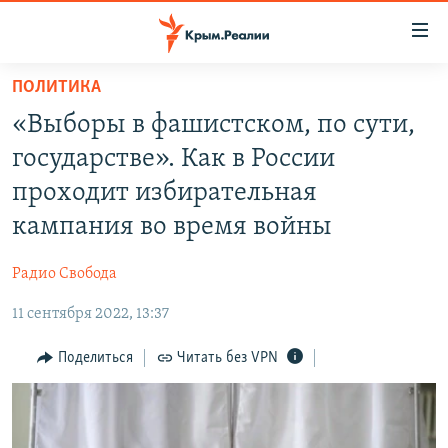
Доступность
ссылки
Вернуться
ПОЛИТИКА
к
НОВОСТИ
«Выборы в фашистском, по сути,
основному
СПЕЦПРОЕКТЫ
содержанию
государстве». Как в России
ВОДА
Вернутся
ГРУЗ 200
проходит избирательная
к
ИСТОРИЯ
КАРТА ВОЕННЫХ ОБЪЕКТОВ КРЫМА
кампания во время войны
главной
ЕЩЕ
11 ЛЕТ ОККУПАЦИИ КРЫМА. 11 ИСТОРИЙ СОПРОТИВЛЕНИЯ
навигации
Радио Свобода
Вернутся
РАДІО СВОБОДА
ИНТЕРАКТИВ
к
11 сентября 2022, 13:37
КАК ОБОЙТИ БЛОКИРОВКУ
ИНФОГРАФИКА
поиску
Поделиться
Читать без VPN
ТЕЛЕПРОЕКТ КРЫМ.РЕАЛИИ
Українською
СОВЕТЫ ПРАВОЗАЩИТНИКОВ
Qırımtatar
ПРОПАВШИЕ БЕЗ ВЕСТИ