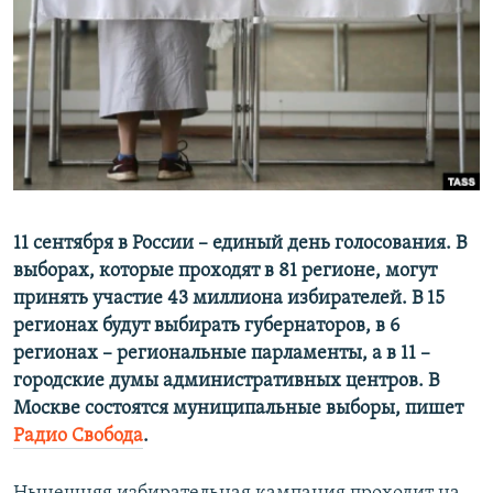
ПРИСОЕДИНЯЙТЕСЬ!
ПОБЕДИТЕЛЕЙ НЕ СУДЯТ?
КРЫМ.НЕПОКОРЕННЫЙ
ELIFBE
УКРАИНСКАЯ ПРОБЛЕМА КРЫМА
Все сайты RFE/RL
11 сентября в России –
​
единый день голосования. В
выборах, которые проходят в 81 регионе, могут
принять участие 43 миллиона избирателей. В 15
регионах будут выбирать губернаторов, в 6
регионах – региональные парламенты, а в 11 –
городские думы административных центров. В
Москве состоятся муниципальные выборы, пишет
Радио Свобода
.