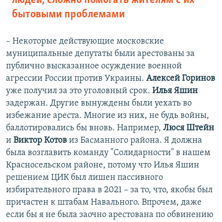
людей, сложно помогать жителям с их
бытовыми проблемами
– Некоторые действующие московские
муниципальные депутаты были арестованы за
публично высказанное осуждение военной
агрессии России против Украины.
Алексей Горинов
уже получил за это уголовный срок.
Илья Яшин
задержан. Другие вынуждены были уехать во
избежание ареста. Многие из них, не будь войны,
баллотировались бы вновь. Например,
Люся Штейн
и
Виктор Котов
из Басманного района. Я должна
была возглавить команду "Солидарности" в нашем
Красносельском районе, потому что Илья Яшин
решением ЦИК был лишен пассивного
избирательного права в 2021 – за то, что, якобы был
причастен к штабам Навального. Впрочем, даже
если бы я не была заочно арестована по обвинению