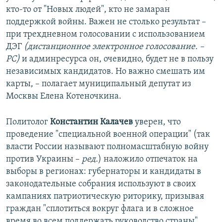
кто-то от "Новых людей", кто не замаран
поддержкой войны. Важен не столько результат –
при трехдневном голосовании с использованием
ДЭГ
(дистанционное электронное голосование. –
РС)
и админресурса он, очевидно, будет не в пользу
независимых кандидатов. Но важно смешать им
карты, – полагает муниципальный депутат из
Москвы Елена Котеночкина.
Политолог
Константин Калачев
уверен, что
проведение "специальной военной операции" (так
власти России называют полномасштабную войну
против Украины –
ред.
) наложило отпечаток на
выборы в регионах: губернаторы и кандидаты в
законодательные собрания используют в своих
кампаниях патриотическую риторику, призывая
граждан "сплотиться вокруг флага и в сложное
время во всем поддержать руководство страны".