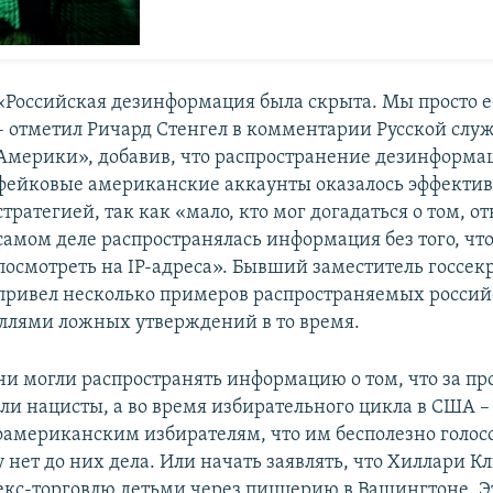
«Российская дезинформация была скрыта. Мы просто е
– отметил Ричард Стенгел в комментарии Русской служ
Америки», добавив, что распространение дезинформа
фейковые американские аккаунты оказалось эффекти
стратегией, так как «мало, кто мог догадаться о том, от
самом деле распространялась информация без того, чт
посмотреть на IP-адреса». Бывший заместитель госсек
привел несколько примеров распространяемых росси
ллями ложных утверждений в то время.
ни могли распространять информацию о том, что за пр
ли нацисты, а во время избирательного цикла в США –
оамериканским избирателям, что им бесполезно голосо
 нет до них дела. Или начать заявлять, что Хиллари К
секс-торговлю детьми через пиццерию в Вашингтоне. Э