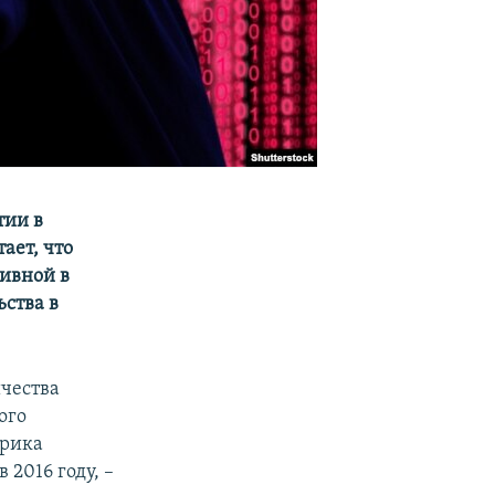
тии в
ает, что
ивной в
ства в
ичества
ого
брика
2016 году, –