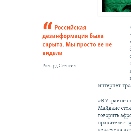
Российская
дезинформация была
скрыта. Мы просто ее не
видели
Ричард Стенгел
интернет-тро
«В Украине о
Майдане стоя
говорить афр
правительству
вовлечена в 