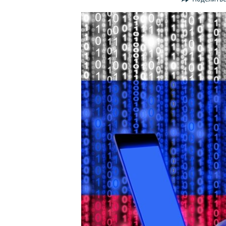
ПОБЕДИТЕЛЕЙ НЕ СУДЯТ?
КРЫМ.НЕПОКОРЕННЫЙ
ELIFBE
УКРАИНСКАЯ ПРОБЛЕМА КРЫМА