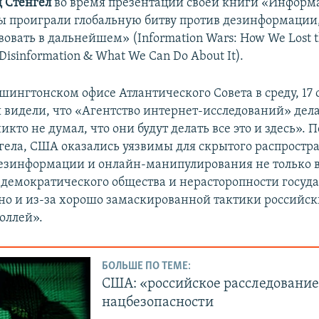
 Стенгел
во время презентации своей книги «Инфор
ы проиграли глобальную битву против дезинформации,
вовать в дальнейшем» (Information Wars: How We Lost t
 Disinformation & What We Can Do About It).
шингтонском офисе Атлантического Совета в среду, 17 
 видели, что «Агентство интернет-исследований» дела
икто не думал, что они будут делать все это и здесь».
гела, США оказались уязвимы для скрытого распростр
езинформации и онлайн-манипулирования не только в
демократического общества и нерасторопности госуд
но и из-за хорошо замаскированной тактики российс
оллей».
БОЛЬШЕ ПО ТЕМЕ:
США: «российское расследование
нацбезопасности