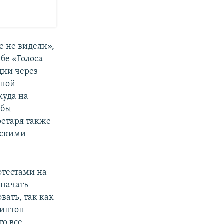
е не видели»,
бе «Голоса
ции через
вной
куда на
обы
ретаря также
йскими
отестами на
 начать
вать, так как
линтон
то все