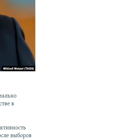
иально
тве в
активность
осле выборов