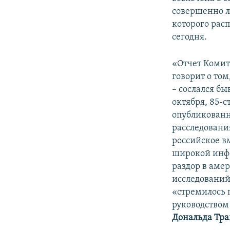
совершенно л
которого рас
сегодня.
«Отчет Комит
говорит о то
– сослался бы
октября, 85-
опубликованн
расследования
российское в
широкой инфо
раздор в аме
исследований
«стремилось 
руководство
Дональда Тр