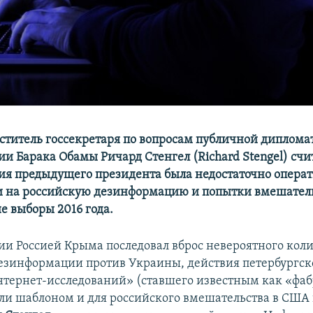
титель госсекретаря по вопросам публичной диплома
и Барака Обамы Ричард Стенгел (Richard Stengel) счит
я предыдущего президента была недостаточно операт
 на российскую дезинформацию и попытки вмешатель
е выборы 2016 года.
ии Россией Крыма последовал вброс невероятного кол
езинформации против Украины, действия петербургск
нтернет-исследований» (ставшего известным как «фа
ли шаблоном и для российского вмешательства в США в 