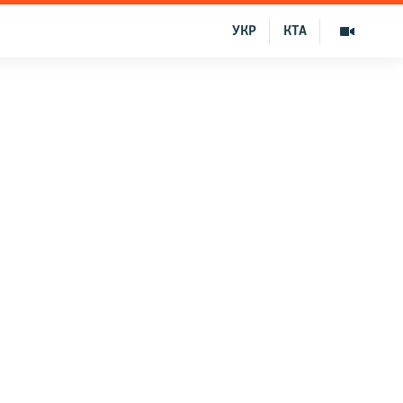
УКР
КТА