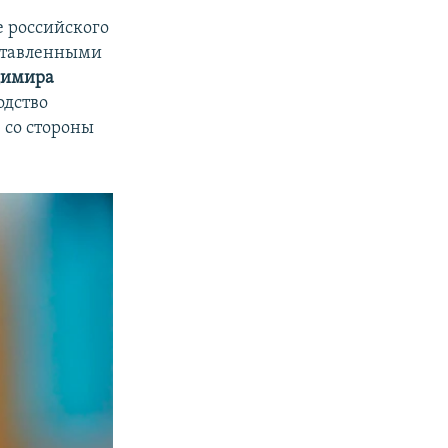
е российского
оставленными
димира
одство
 со стороны