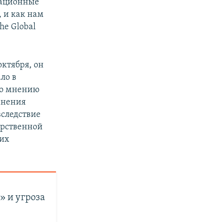
мационные
 и как нам
he Global
октября, он
ло в
 По мнению
анения
следствие
арственной
ких
» и угроза