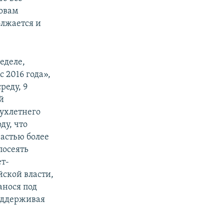
ловам
лжается и
еделе,
 2016 года»,
реду, 9
й
вухлетнего
ду, что
частью более
посеять
ет-
йской власти,
анося под
оддерживая