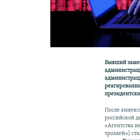
Бывший замес
администраци
администраци
реагировании
президентски
После аннекс
российской д
«Агентства и
троллей») ста