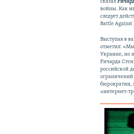
сказал
Ричард
войны. Как м
следует дейст
Battle Against
Выступая в ва
отметил: «Мы
Украине, но н
Ричарда Стен
российской д
ограничений 
бюрократии, 
«интернет-тр