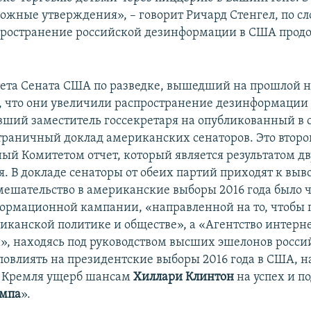
ожные утверждения», – говорит Ричард Стенгел, по с
пространение российской дезинформации в США продо
ета Сената США по разведке, вышедший на прошлой н
м, что они увеличили распространение дезинформации с
вший заместитель госсекретаря на опубликованный в с
страничный доклад американских сенаторов. Это второ
ый Комитетом отчет, который является результатом д
. В докладе сенаторы от обеих партий приходят к выво
мешательство в американские выборы 2016 года было 
рмационной кампании, «направленной на то, чтобы 
риканской политике и обществе», а «Агентство интерн
», находясь под руководством высших эшелонов росси
повлиять на президентские выборы 2016 года в США, н
м Кремля ущерб шансам
Хиллари Клинтон
на успех и п
ампа
».