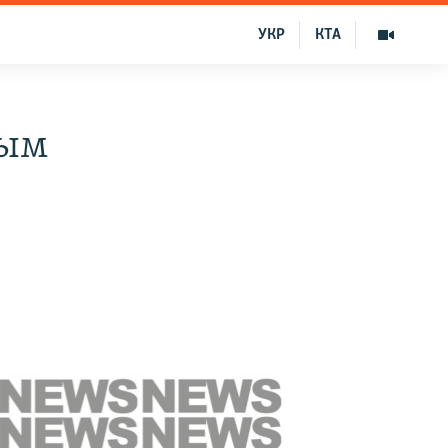
УКР
КТА
рым