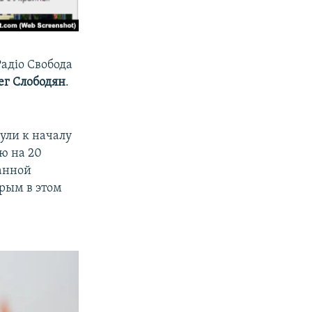
адіо Свобода
ег Слободян
.
ули к началу
ию на 20
ванной
Крым в этом