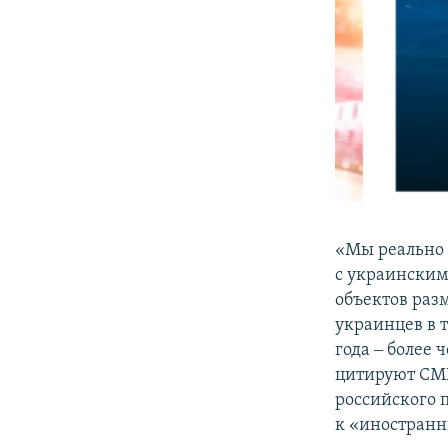
​«Мы реально
с украинским
объектов раз
украинцев в 
года ‒ более 
цитируют СМИ
российского
к «иностран