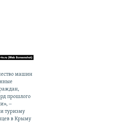
ичество машин
анные
граждан,
орд прошлого
и», ‒
 и туризму
нцев в Крыму