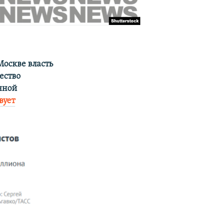
Москве власть
ество
енной
вует