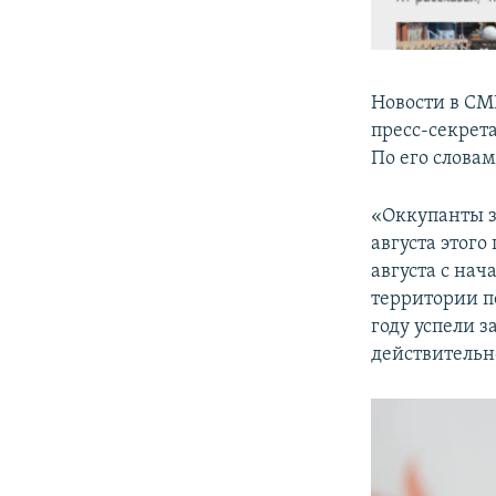
Новости в СМ
пресс-секрет
По его словам
«Оккупанты з
августа этого
августа с на
территории пе
году успели з
действительн