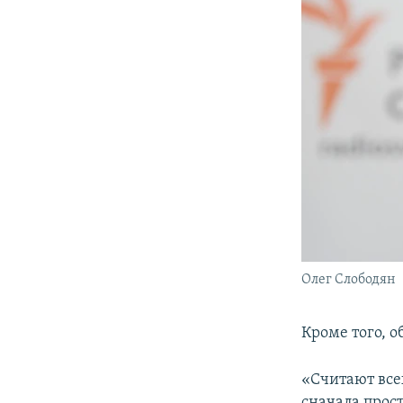
Олег Слободян
Кроме того, о
«Считают всех
сначала прост