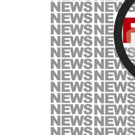
ПОБЕДИТЕЛЕЙ НЕ СУДЯТ?
КРЫМ.НЕПОКОРЕННЫЙ
ELIFBE
УКРАИНСКАЯ ПРОБЛЕМА КРЫМА