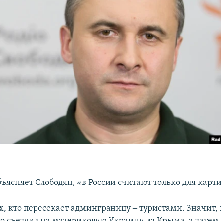
бъясняет Слободян, «в России считают только для карт
, кто пересекает админграницу ‒ туристами. Значит, и
о съездил на материковую Украину из Крыма, а затем 