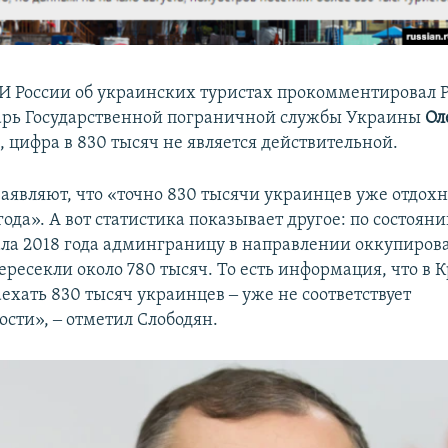
И России об украинских туристах прокомментировал Р
арь Государственной пограничной службы Украины
Ол
, цифра в 830 тысяч не является действительной.
аявляют, что «точно 830 тысячи украинцев уже отдохн
 года». А вот статистика показывает другое: по состоян
чала 2018 года админграницу в направлении оккупиро
ресекли около 780 тысяч. То есть информация, что в 
аехать 830 тысяч украинцев ‒ уже не соответствует
ости», ‒ отметил Слободян.