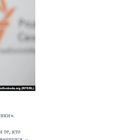
инки».
 те, кто
вернулся, ‒