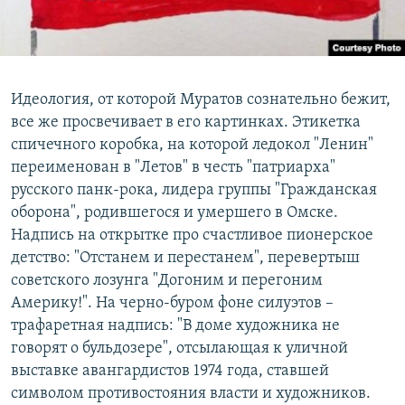
Идеология, от которой Муратов сознательно бежит,
все же просвечивает в его картинках. Этикетка
спичечного коробка, на которой ледокол "Ленин"
переименован в "Летов" в честь "патриарха"
русского панк-рока, лидера группы "Гражданская
оборона", родившегося и умершего в Омске.
Надпись на открытке про счастливое пионерское
детство: "Отстанем и перестанем", перевертыш
советского лозунга "Догоним и перегоним
Америку!". На черно-буром фоне силуэтов –
трафаретная надпись: "В доме художника не
говорят о бульдозере", отсылающая к уличной
выставке авангардистов 1974 года, ставшей
символом противостояния власти и художников.