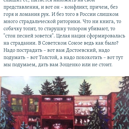
слышит ее, пытается наложить на свои
представления, и вот он – конфликт, причем, без
горя и ломания рук. И без того в России слишком
много страдальческой риторики. Что ни книга, то
собачку топят, то старушку топором убивают, то
"стон песней зовется". Целая нация сформировалась
на страдании. В Советском Союзе ведь как было?
Надо пострадать – вот вам Достоевский, надо
подумать – вот Толстой, а надо похохотать – вот тут
мы подумаем, дать вам Зощенко или не стоит.