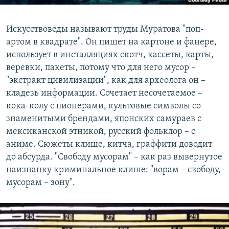
Искусствоведы называют труды Муратова "поп-
артом в квадрате". Он пишет на картоне и фанере,
использует в инсталляциях скотч, кассеты, карты,
веревки, пакеты, потому что для него мусор –
"экстракт цивилизации", как для археолога он –
кладезь информации. Сочетает несочетаемое –
кока-колу с пионерами, культовые символы со
знаменитыми брендами, японских самураев с
мексиканской этникой, русский фольклор – с
аниме. Сюжеты клише, китча, граффити доводит
до абсурда. "Свободу мусорам" – как раз вывернутое
наизнанку криминальное клише: "ворам – свободу,
мусорам – зону".