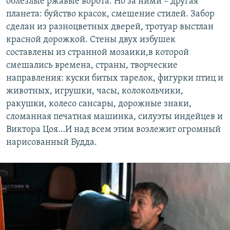
облезлые ржавые ворота. Но за ними – другая
планета: буйство красок, смешение стилей. Забор
сделан из разноцветных дверей, тротуар выстлан
красной дорожкой. Стены двух избушек
составлены из странной мозаики,в которой
смешались времена, страны, творческие
направления: куски битых тарелок, фигурки птиц и
животных, игрушки, часы, колокольчики,
ракушки, колесо сансары, дорожные знаки,
сломанная печатная машинка, силуэты индейцев и
Виктора Цоя…И над всем этим возлежит огромный
нарисованный Будда.