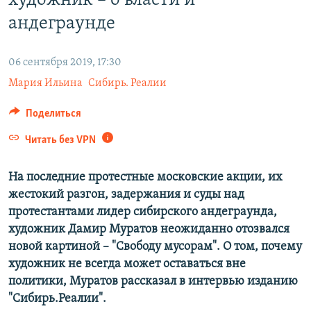
художник – о власти и
ПРИСОЕДИНЯЙТЕСЬ!
ПОБЕДИТЕЛЕЙ НЕ СУДЯТ?
андеграунде
КРЫМ.НЕПОКОРЕННЫЙ
06 сентября 2019, 17:30
ELIFBE
Мария Ильина
Сибирь. Реалии
УКРАИНСКАЯ ПРОБЛЕМА КРЫМА
Все сайты RFE/RL
Поделиться
Читать без VPN
На последние протестные московские акции, их
жестокий разгон, задержания и суды над
протестантами лидер сибирского андеграунда,
художник Дамир Муратов неожиданно отозвался
новой картиной –​ "Свободу мусорам". О том, почему
художник не всегда может оставаться вне
политики, Муратов рассказал в интервью изданию
"Сибирь.Реалии".