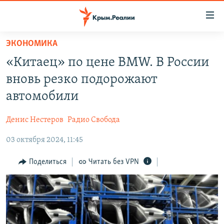
Доступность
ссылки
Вернуться
ЭКОНОМИКА
к
НОВОСТИ
«Китаец» по цене BMW. В России
основному
СПЕЦПРОЕКТЫ
содержанию
вновь резко подорожают
ВОДА
Вернутся
ГРУЗ 200
автомобили
к
ИСТОРИЯ
КАРТА ВОЕННЫХ ОБЪЕКТОВ КРЫМА
главной
Денис Нестеров
Радио Свобода
ЕЩЕ
11 ЛЕТ ОККУПАЦИИ КРЫМА. 11 ИСТОРИЙ СОПРОТИВЛЕНИЯ
навигации
Вернутся
03 октября 2024, 11:45
РАДІО СВОБОДА
ИНТЕРАКТИВ
к
КАК ОБОЙТИ БЛОКИРОВКУ
ИНФОГРАФИКА
Поделиться
Читать без VPN
поиску
ТЕЛЕПРОЕКТ КРЫМ.РЕАЛИИ
Українською
СОВЕТЫ ПРАВОЗАЩИТНИКОВ
Qırımtatar
ПРОПАВШИЕ БЕЗ ВЕСТИ