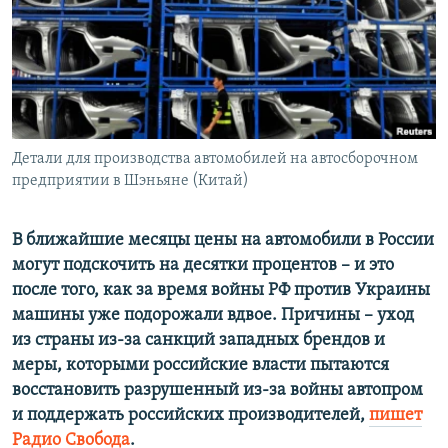
ПРИСОЕДИНЯЙТЕСЬ!
ПОБЕДИТЕЛЕЙ НЕ СУДЯТ?
КРЫМ.НЕПОКОРЕННЫЙ
ELIFBE
УКРАИНСКАЯ ПРОБЛЕМА КРЫМА
Все сайты RFE/RL
Детали для производства автомобилей на автосборочном
предприятии в Шэньяне (Китай)
В ближайшие месяцы цены на автомобили в России
могут подскочить на десятки процентов – и это
после того, как за время войны РФ против Украины
машины уже подорожали вдвое. Причины – уход
из страны из-за санкций западных брендов и
меры, которыми российские власти пытаются
восстановить разрушенный из-за войны автопром
и поддержать российских производителей,
пишет
Радио Свобода
.