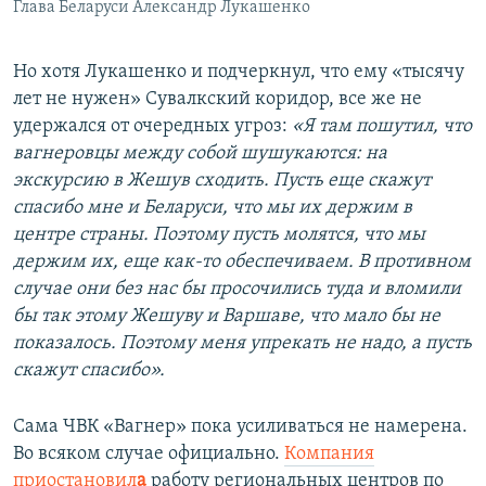
Глава Беларуси Александр Лукашенко
Но хотя Лукашенко и подчеркнул, что ему «тысячу
лет не нужен» Сувалкский коридор, все же не
удержался от очередных угроз:
«Я там пошутил, что
вагнеровцы между собой шушукаются: на
экскурсию в Жешув сходить. Пусть еще скажут
спасибо мне и Беларуси, что мы их держим в
центре страны. Поэтому пусть молятся, что мы
держим их, еще как-то обеспечиваем. В противном
случае они без нас бы просочились туда и вломили
бы так этому Жешуву и Варшаве, что мало бы не
показалось. Поэтому меня упрекать не надо, а пусть
скажут спасибо».
Сама ЧВК «Вагнер» пока усиливаться не намерена.
Во всяком случае официально.
Компания
приостановил
а
работу региональных центров по