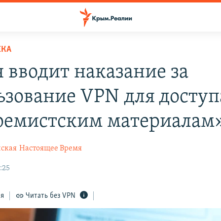
ЕКА
я вводит наказание за
ьзование VPN для доступ
ремистским материалам
ская
Настоящее Время
:25
ся
Читать без VPN