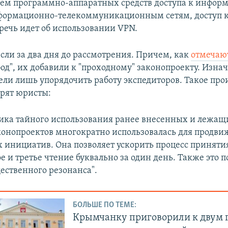
ем программно-аппаратных средств доступа к инфо
формационно-телекоммуникационным сетям, доступ 
 речь идет об использовании VPN.
сли за два дня до рассмотрения. Причем, как
отмечаю
од", их добавили к "проходному" законопроекту. Изнач
ли лишь упорядочить работу экспедиторов. Такое про
орят юристы:
тика тайного использования ранее внесенных и лежащ
онопроектов многократно использовалась для продв
 инициатив. Она позволяет ускорить процесс приняти
ое и третье чтение буквально за один день. Также это п
ественного резонанса".
БОЛЬШЕ ПО ТЕМЕ:
Крымчанку приговорили к двум 