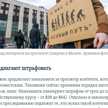
оду интернета на проспекте Сахарова в Москве. Архивное фот
едлагают штрафовать
вок предлагают наказывать за просмотр контента, кот
ремистским. Таковыми сейчас признаны порядка шест
мов, книг. Наказывать планируют штрафом от трех до п
йствующему курсу – от $38 до $64). Отдельно в законо
о преследованию подлежат те, кто искал такой контент