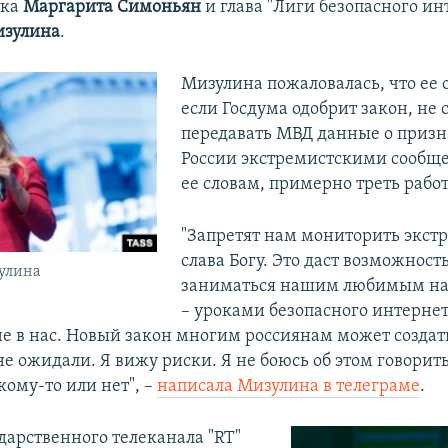
тка
Маргарита Симоньян
и глава "Лиги безопасного ин
изулина
.
Мизулина пожаловалась, что ее 
если Госдума одобрит закон, не
передавать МВД данные о приз
России экстремистскими сообщес
ее словам, примерно треть работ
"Запретят нам мониторить экстр
слава Богу. Это даст возможност
улина
заниматься нашим любимым н
– уроками безопасного интернет
не в нас. Новый закон многим россиянам может создат
е ожидали. Я вижу риски. Я не боюсь об этом говорит
кому-то или нет", –
написала Мизулина в телеграме
.
дарственного телеканала "RT"