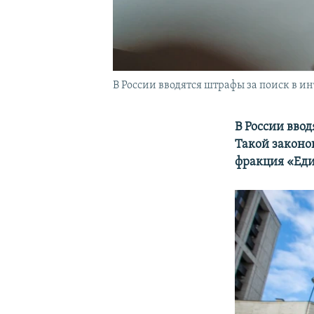
В России вводятся штрафы за поиск в 
В России вво
Такой законо
фракция «Еди