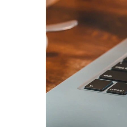
ПОБЕДИТЕЛЕЙ НЕ СУДЯТ?
КРЫМ.НЕПОКОРЕННЫЙ
ELIFBE
УКРАИНСКАЯ ПРОБЛЕМА КРЫМА