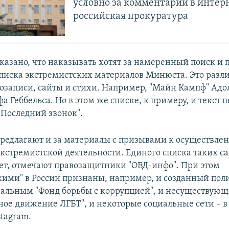
условно за комментарий в интерн
российская прокуратура
сказано, что наказывать хотят за намеренный поиск и 
списка экстремистских материалов Минюста. Это разл
еозаписи, сайты и стихи. Например, "Майн Кампф" Адо
а Геббельса. Но в этом же списке, к примеру, и текст 
Последний звонок".
редлагают и за материалы с призывами к осуществле
кстремистской деятельности. Единого списка таких са
ет, отмечают правозащитники "ОВД-инфо". При этом
кими" в России признаны, например, и созданный по
альным "Фонд борьбы с коррупцией", и несуществующ
ое движение ЛГБТ", и некоторые социальные сети – в 
stagram.