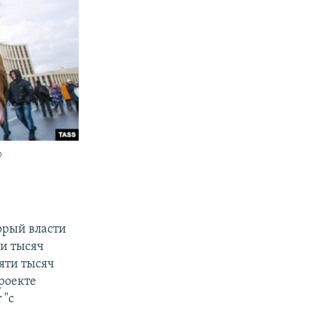
о
орый власти
и тысяч
яти тысяч
проекте
 "с