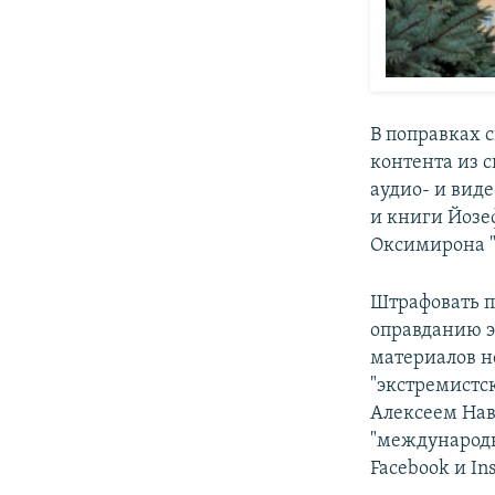
В поправках 
контента из 
аудио- и вид
и книги Йозеф
Оксимирона "
Штрафовать п
оправданию э
материалов н
"экстремистс
Алексеем Нав
"международн
Facebook и In