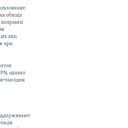
ользование.
ах обхода
е поправки
ля
ких лиц
ни при
Антон
VPN, однако
 отягчающим
поддерживают
упили