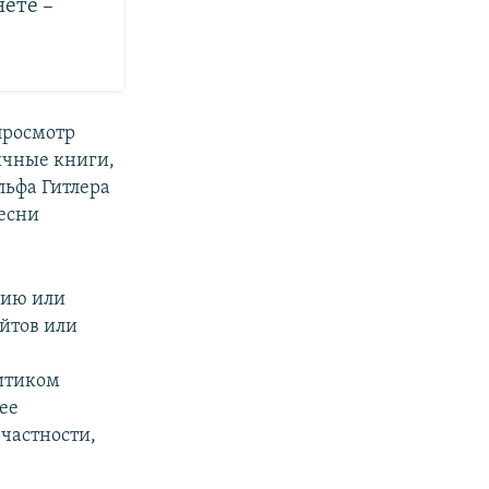
ете –
просмотр
ичные книги,
льфа Гитлера
песни
нию или
йтов или
литиком
ее
частности,