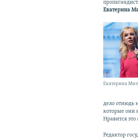
пропагандис
Екатерина М
Екатерина Миз
дело отнюдь 
которые они н
Нравится это 
Редактор госу