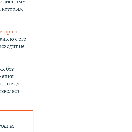
рмационным
к которым
т юристы
ально с его
исходит не
их без
ижения
я, выйдя
озволяет
годам