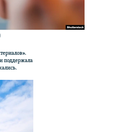
)
атериалов».
ки поддержала
жались.