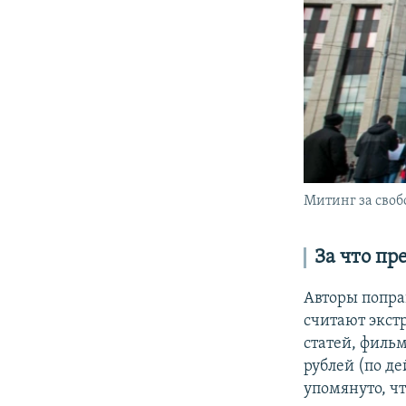
Митинг за своб
За что пр
Авторы попра
считают экст
статей, филь
рублей (по де
упомянуто, чт