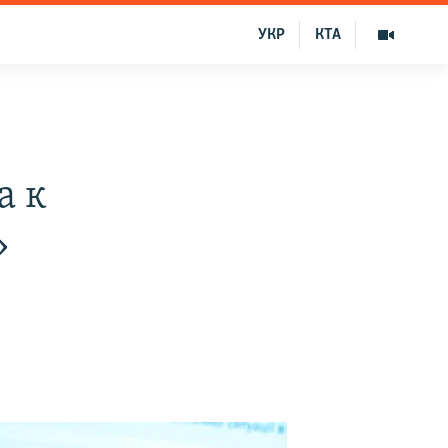
УКР
КТА
а к
»