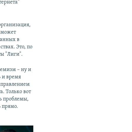
тернета"
организация,
 сможет
нанных в
твах. Это, по
ы "Лиги".
емизм – ну и
ь и время
аправлением
а. Только вот
ь проблемы,
ь прямо.