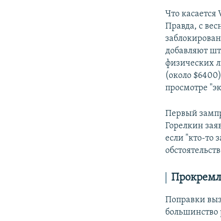
Что касается 
Правда, с ве
заблокирован
добавляют шт
физических л
(около $6400)
просмотре "э
Первый зампр
Горелкин заяв
если "кто-то 
обстоятельств
Прокремл
Поправки выз
большинство 