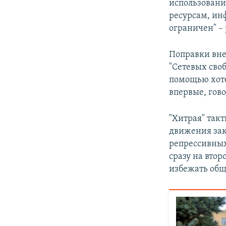
использовани
ресурсам, ин
ограничен" –
Поправки вне
"Сетевых своб
помощью хоте
впервые, гов
"Хитрая" так
движения зак
репрессивных
сразу на втор
избежать общ