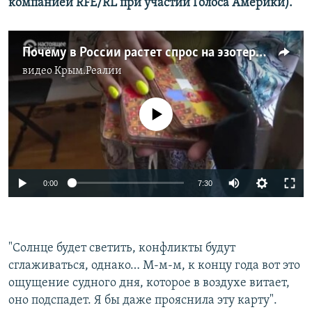
компанией RFE/RL при участии Голоса Америки).
Почему в России растет спрос на эзотерическую продукцию
видео
Крым.Реалии
No media source currently available
Auto
0:00
7:30
240p
360p
"Солнце будет светить, конфликты будут
Auto
240p
360p
480p
480p
сглаживаться, однако… М-м-м, к концу года вот это
720p
ощущение судного дня, которое в воздухе витает,
720p
1080p
оно подспадет. Я бы даже прояснила эту карту".
1080p