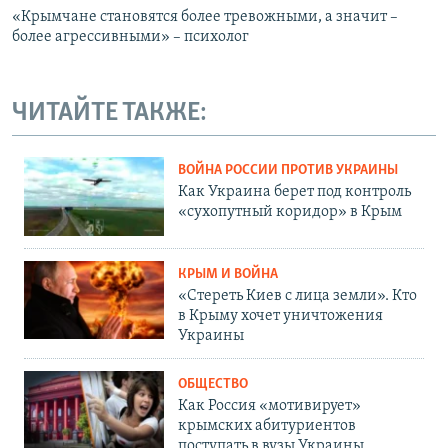
«Крымчане становятся более тревожными, а значит –
более агрессивными» – психолог
ЧИТАЙТЕ ТАКЖЕ:
ВОЙНА РОССИИ ПРОТИВ УКРАИНЫ
Как Украина берет под контроль
«сухопутный коридор» в Крым
КРЫМ И ВОЙНА
«Стереть Киев с лица земли». Кто
в Крыму хочет уничтожения
Украины
ОБЩЕСТВО
Как Россия «мотивирует»
крымских абитуриентов
поступать в вузы Украины