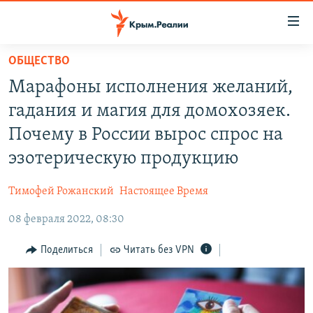
Доступность
ссылки
Вернуться
ОБЩЕСТВО
к
НОВОСТИ
Марафоны исполнения желаний,
основному
СПЕЦПРОЕКТЫ
содержанию
гадания и магия для домохозяек.
ВОДА
Вернутся
ГРУЗ 200
Почему в России вырос спрос на
к
ИСТОРИЯ
КАРТА ВОЕННЫХ ОБЪЕКТОВ КРЫМА
эзотерическую продукцию
главной
ЕЩЕ
11 ЛЕТ ОККУПАЦИИ КРЫМА. 11 ИСТОРИЙ СОПРОТИВЛЕНИЯ
навигации
Тимофей Рожанский
Настоящее Время
Вернутся
РАДІО СВОБОДА
ИНТЕРАКТИВ
к
08 февраля 2022, 08:30
КАК ОБОЙТИ БЛОКИРОВКУ
ИНФОГРАФИКА
поиску
Поделиться
Читать без VPN
ТЕЛЕПРОЕКТ КРЫМ.РЕАЛИИ
Українською
СОВЕТЫ ПРАВОЗАЩИТНИКОВ
Qırımtatar
ПРОПАВШИЕ БЕЗ ВЕСТИ