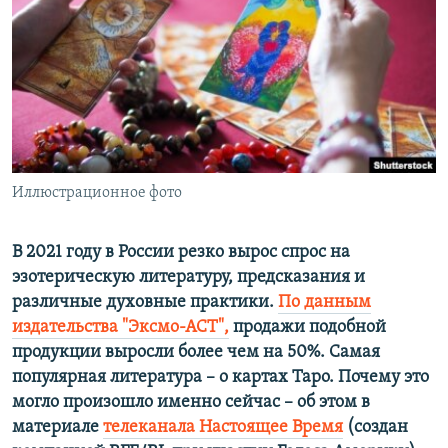
ПРИСОЕДИНЯЙТЕСЬ!
ПОБЕДИТЕЛЕЙ НЕ СУДЯТ?
КРЫМ.НЕПОКОРЕННЫЙ
ELIFBE
УКРАИНСКАЯ ПРОБЛЕМА КРЫМА
Все сайты RFE/RL
Иллюстрационное фото
В 2021 году в России резко вырос спрос на
эзотерическую литературу, предсказания и
различные духовные практики.
По данным
издательства "Эксмо-АСТ",
продажи подобной
продукции выросли более чем на 50%. Самая
популярная литература – о картах Таро. Почему это
могло произошло именно сейчас – об этом в
материале
телеканала Настоящее Время
(создан