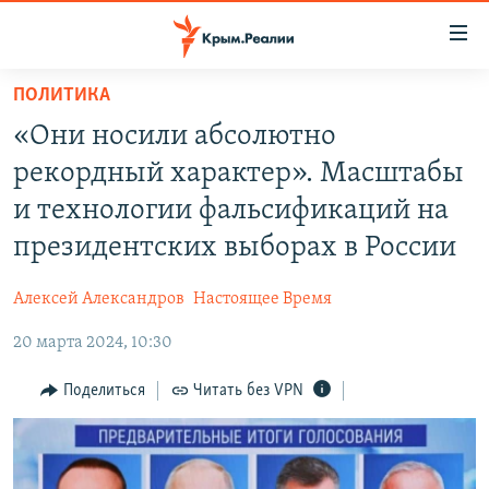
Доступность
ссылки
Вернуться
ПОЛИТИКА
к
НОВОСТИ
«Они носили абсолютно
основному
СПЕЦПРОЕКТЫ
содержанию
рекордный характер». Масштабы
ВОДА
Вернутся
ГРУЗ 200
и технологии фальсификаций на
к
ИСТОРИЯ
КАРТА ВОЕННЫХ ОБЪЕКТОВ КРЫМА
президентских выборах в России
главной
ЕЩЕ
11 ЛЕТ ОККУПАЦИИ КРЫМА. 11 ИСТОРИЙ СОПРОТИВЛЕНИЯ
навигации
Алексей Александров
Настоящее Время
Вернутся
РАДІО СВОБОДА
ИНТЕРАКТИВ
к
20 марта 2024, 10:30
КАК ОБОЙТИ БЛОКИРОВКУ
ИНФОГРАФИКА
поиску
Поделиться
Читать без VPN
ТЕЛЕПРОЕКТ КРЫМ.РЕАЛИИ
Українською
СОВЕТЫ ПРАВОЗАЩИТНИКОВ
Qırımtatar
ПРОПАВШИЕ БЕЗ ВЕСТИ