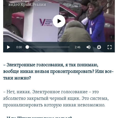
видео
Крым.Реалии
No media source currently available
Auto
0:00
2:46
240p
– Электронные голосования, я так понимаю,
360p
вообще никак нельзя проконтролировать? Или все-
Auto
240p
360p
480p
480p
таки можно?
720p
720p
1080p
– Нет, никак. Электронное голосование – это
1080p
абсолютно закрытый черный ящик. Это система,
проанализировать которую никак невозможно.