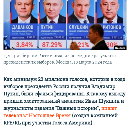
ПРИСОЕДИНЯЙТЕСЬ!
ПОБЕДИТЕЛЕЙ НЕ СУДЯТ?
КРЫМ.НЕПОКОРЕННЫЙ
ELIFBE
УКРАИНСКАЯ ПРОБЛЕМА КРЫМА
Все сайты RFE/RL
Центризбирком России огласил последние результаты
президентских выборов. Москва, 18 марта 2024 года
Как минимум 22 миллиона голосов, которые в ходе
выборов президента России получил Владимир
Путин, были сфальсифицированы. К такому выводу
пришли электоральный аналитик Иван Шукшин и
журналисты издания "Важные истории",
пишет
телеканал Настоящее Время
(создан компанией
RFE/RL при участии Голоса Америки).