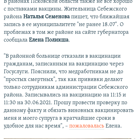
В районах Псковской области также не все хорошо
с поставками вакцины. Жительница Себежского
района
Наталья Семенова
пишет, что ближайшая
запись в ее муниципалитете "не ранее 18.07". О
проблемах в том же районе на сайте губернатора
сообщала
Елена Поликша
.
"В районной больнице отказали в вакцинации
гражданам, записанным на вакцинацию через
Госуслуги. Пояснили, что медработникам не до
"простых смертных", так как прививки делают
только сотрудникам администрации Себежского
района. Записывались на вакцинацию на 11:15 и
11:30 на 30.06.2021. Прошу провести проверку по
данному факту и обязать виновных вакцинировать
меня и моего супруга в кратчайшие сроки в
удобное для нас время", –
пожаловалась
Елена.