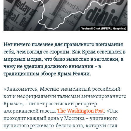
ПРИСОЕДИНЯЙТЕСЬ!
ПОБЕДИТЕЛЕЙ НЕ СУДЯТ?
КРЫМ.НЕПОКОРЕННЫЙ
ELIFBE
УКРАИНСКАЯ ПРОБЛЕМА КРЫМА
Все сайты RFE/RL
Нет ничего полезнее для правильного понимания
себя, чем взгляд со стороны. Как Крым освещался в
мировых медиа, что было вынесено в заголовки, а
чему не уделили должного внимания – в
традиционном обзоре Крым.Реалии.
«Знакомьтесь, Мостик: знаменитый российский
кот и неофициальный талисман аннексированного
Крыма», – пишет российский репортер
американской газеты
The Washington Post
. «Так
проходит каждый день у Мостика – упитанного
пушистого рыжевато-белого кота, который стал