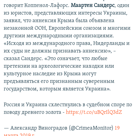
говорит Коппенол-Лафорс.
Маартен Сандерс
, один
из юристов, представляющих интересы Украины,
заявил, что аннексия Крыма была объявлена
незаконной ООН, Европейским союзом и многими
другими международными организациями.
«Исходя из международного права, Нидерланды и
их суды не должны признавать аннексию», –
сказал Сандерс. «Это означает, что любые
претензии на археологические находки или
культурное наследие из Крыма могут
предъявляться его признанным суверенным
государством, которым является Украина».
Россия и Украина схлестнулись в судебном споре по
поводу древнего золота -
https://t.co/uBQrIlQ3dZ
— Александр Виноградов (@CrimeaMonitor)
19
марта 2019 г.