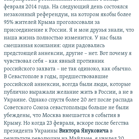
февраля 2014 года. На следующий день состоялся
незаконный референдум, на котором якобы более
95% жителей Крыма проголосовали за
присоединение к России. Я и мои друзья знали, что
наша жизнь полностью изменится. У нас была
смешанная компания: одни радовались
предстоящей аннексии, другие – нет. Вот почему я
чувствовал себя – как явный противник
российского захвата – не так одиноко, как обычно.
В Севастополе в годы, предшествовавшие
российской аннексии, всегда были люди, которые
публично выражали желание жить в России, а не в
Украине. Однако спустя более 20 лет после распада
Советского Союза севастопольцы больше не были
убеждены, что Москва вмешается в события в
Крыму. Но когда 23 февраля, вскоре после бегства
президента Украины
Виктора Януковича
в
результате революции на Майдане, я увидел 20