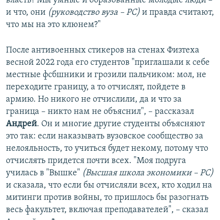
власть? Мы умные и образованные молодые люди –
и что, они
(
руководство вуза – РС
)
и правда считают,
что мы на это клюнем?"
После антивоенных стикеров на стенах Физтеха
весной 2022 года его студентов "приглашали к себе
местные фсбшники и грозили пальчиком: мол, не
переходите границу, а то отчислят, пойдете в
армию. Но никого не отчислили, да и что за
граница – никто нам не объяснил", – рассказал
Андрей
. Он и многие другие студенты объясняют
это так: если наказывать вузовское сообщество за
нелояльность, то учиться будет некому, потому что
отчислять придется почти всех. "Моя подруга
училась в "Вышке"
(Высшая школа экономики –
РС
)
и сказала, что если бы отчисляли всех, кто ходил на
митинги против войны, то пришлось бы разогнать
весь факультет, включая преподавателей", – сказал