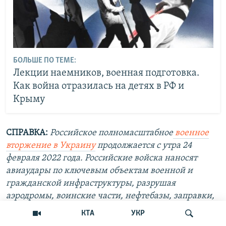
БОЛЬШЕ ПО ТЕМЕ:
Лекции наемников, военная подготовка.
Как война отразилась на детях в РФ и
Крыму
СПРАВКА:
Российское полномасштабное
военное
вторжение в Украину
продолжается с утра 24
февраля 2022 года. Российские войска наносят
авиаудары по ключевым объектам военной и
гражданской инфраструктуры, разрушая
аэродромы, воинские части, нефтебазы, заправки,
церкви, школы и больницы. Обстрелы жилых
КТА
УКР
районов ведутся с использованием артиллерии,