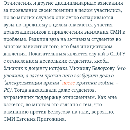
Отчисления и другие дисциплинарные взыскания
за проявление своей позиции в целом участились,
но во многих случаях они легко оспариваются –
вузы по-прежнему в целом опасаются участия
правозащитников и привлечения внимания СМИ к
проблеме. Реакция вуза на активизм студентов во
многом зависит от того, кто был инициатором
давления. Показательным является случай в СПбГУ
с отчислением нескольких студентов, якобы
близких к доценту истфака Михаилу Белоусову
(его
уволили, а затем против него возбудили дело о
"
дискредитации армии
"
после
критики войны
. –
РС
)
. Тогда наказывали даже студентов,
выразивших поддержку отчисленным. Как мне
кажется, во многом это связано с тем, что
кампанию против Белоусова начали, вероятно,
СМИ Евгения Пригожина.