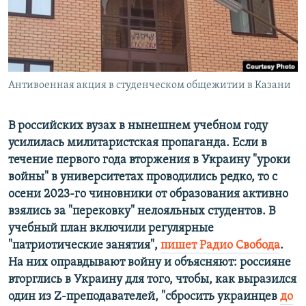
ПРИСОЕДИНЯЙТЕСЬ!
ПОБЕДИТЕЛЕЙ НЕ СУДЯТ?
КРЫМ.НЕПОКОРЕННЫЙ
ELIFBE
Антивоенная акция в студенческом общежитии в Казани
УКРАИНСКАЯ ПРОБЛЕМА КРЫМА
Все сайты RFE/RL
В российских вузах
в нынешнем
учебно
м
год
у
усилилась милитаристская пропаганда. Если в
течение первого года вторжения в Украину
"
уроки
войны
"
в университетах проводились редко, то с
осени 2023
-
го
чиновники от образования активно
взялись за
"
перековку
"
нелояльных студентов. В
учебный план включили регулярные
"
патриотические занятия",
пишет Радио Свобода
.
На них оправдывают войну и объясняют: россияне
вторглись в Украину для того, чтобы
, как выразился
один из
Z
-преподавателей,
"
сбросить украинцев
до