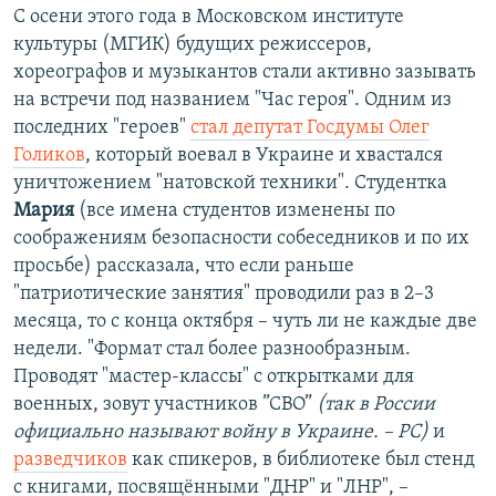
С осени этого года в Московском институте
культуры (МГИК) будущих режиссеров,
хореографов и музыкантов стали активно зазывать
на встречи под названием "Час героя". Одним из
последних "героев"
стал депутат Госдумы Олег
Голиков
, который воевал в Украине и хвастался
уничтожением "натовской техники". Студентка
Мария
(все имена студентов изменены по
соображениям безопасности собеседников и по их
просьбе) рассказала, что если раньше
"патриотические занятия" проводили раз в 2–3
месяца, то с конца октября – чуть ли не каждые две
недели. "Формат стал более разнообразным.
Проводят "мастер-классы" с открытками для
военных, зовут участников ”СВО”
(так в России
официально называют войну в Украине. – РС)
и
разведчиков
как спикеров, в библиотеке был стенд
с книгами, посвящёнными "ДНР" и "ЛНР", –