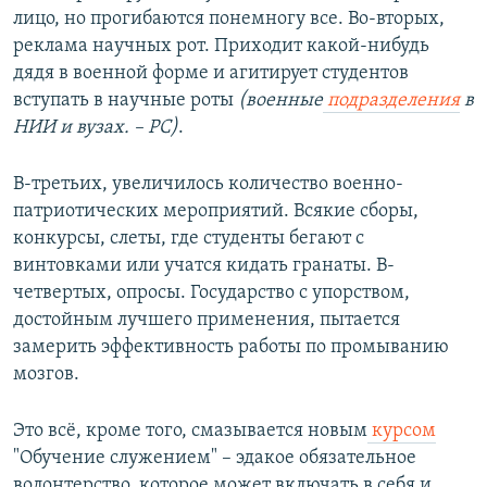
лицо, но прогибаются понемногу все. Во-вторых,
реклама научных рот. Приходит какой-нибудь
дядя в военной форме и агитирует студентов
вступать в научные роты
(военные
подразделения
в
НИИ и вузах
.
–
РС
)
.
В-третьих, увеличилось количество военно-
патриотических мероприятий. Всякие сборы,
конкурсы, слеты, где студенты бегают с
винтовками или учатся кидать гранаты. В-
четвертых, опросы. Государство с упорством,
достойным лучшего применения, пытается
замерить эффективность работы по промыванию
мозгов.
Это всё, кроме того, смазывается новым
курсом
"Обучение служением" – эдакое обязательное
волонтерство, которое может включать в себя и