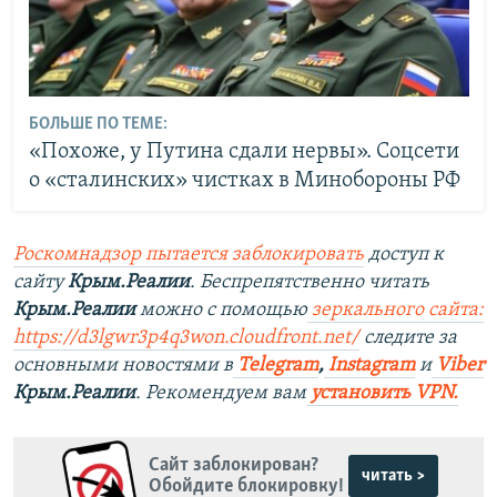
БОЛЬШЕ ПО ТЕМЕ:
«Похоже, у Путина сдали нервы». Соцсети
о «сталинских» чистках в Минобороны РФ
Роскомнадзор пытается заблокировать
доступ к
сайту
Крым.Реалии
. Беспрепятственно читать
Крым.Реалии
можно с помощью
зеркального сайта:
https://d3lgwr3p4q3won.cloudfront.net/
следите за
основными новостями в
Telegram
,
Instagram
и
Viber
Крым.Реалии
. Рекомендуем вам
установить VPN.
Сайт заблокирован?
читать >
Обойдите блокировку!