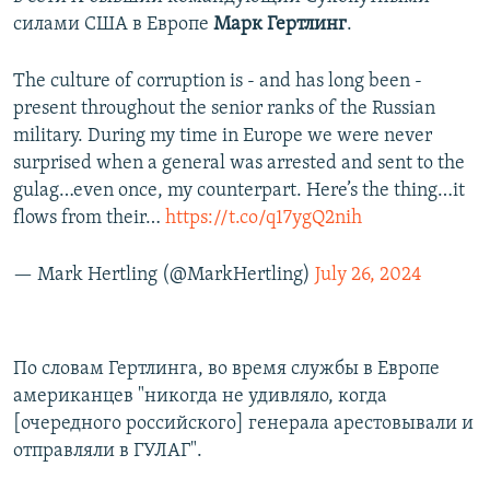
силами США в Европе
Марк Гертлинг
.
The culture of corruption is - and has long been -
present throughout the senior ranks of the Russian
military. During my time in Europe we were never
surprised when a general was arrested and sent to the
gulag…even once, my counterpart. Here’s the thing…it
flows from their…
https://t.co/q17ygQ2nih
— Mark Hertling (@MarkHertling)
July 26, 2024
По словам Гертлинга, во время службы в Европе
американцев "никогда не удивляло, когда
[очередного российского] генерала арестовывали и
отправляли в ГУЛАГ".