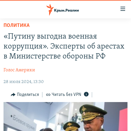
Доступность
ссылки
Вернуться
ПОЛИТИКА
к
НОВОСТИ
«Путину выгодна военная
основному
СПЕЦПРОЕКТЫ
содержанию
коррупция». Эксперты об арестах
ВОДА
Вернутся
ГРУЗ 200
в Министерстве обороны РФ
к
ИСТОРИЯ
КАРТА ВОЕННЫХ ОБЪЕКТОВ КРЫМА
главной
Голос Америки
ЕЩЕ
11 ЛЕТ ОККУПАЦИИ КРЫМА. 11 ИСТОРИЙ СОПРОТИВЛЕНИЯ
навигации
Вернутся
28 июля 2024, 13:30
РАДІО СВОБОДА
ИНТЕРАКТИВ
к
КАК ОБОЙТИ БЛОКИРОВКУ
ИНФОГРАФИКА
Поделиться
Читать без VPN
поиску
ТЕЛЕПРОЕКТ КРЫМ.РЕАЛИИ
Українською
СОВЕТЫ ПРАВОЗАЩИТНИКОВ
Qırımtatar
ПРОПАВШИЕ БЕЗ ВЕСТИ