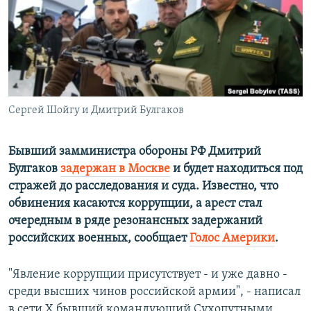
ПРИСОЕДИНЯЙТЕСЬ!
ПОБЕДИТЕЛЕЙ НЕ СУДЯТ?
КРЫМ.НЕПОКОРЕННЫЙ
ELIFBE
УКРАИНСКАЯ ПРОБЛЕМА КРЫМА
Все сайты RFE/RL
Сергей Шойгу и Дмитрий Булгаков
Бывший замминистра обороны РФ Дмитрий
Булгаков
задержан в Москве
и будет находиться под
стражей до расследования и суда. Известно, что
обвинения касаются коррупции, а арест стал
очередным в ряде резонансных задержаний
российских военных, сообщает
Голос Америки
.
"Явление коррупции присутствует - и уже давно -
среди высших чинов российской армии", - написал
в сети Х бывший командующий Сухопутными