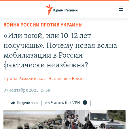
Доступность
ссылки
Вернуться
ВОЙНА РОССИИ ПРОТИВ УКРАИНЫ
к
НОВОСТИ
«Или воюй, или 10-12 лет
основному
СПЕЦПРОЕКТЫ
содержанию
получишь». Почему новая волна
ВОДА
Вернутся
ГРУЗ 200
мобилизации в России
к
ИСТОРИЯ
КАРТА ВОЕННЫХ ОБЪЕКТОВ КРЫМА
фактически неизбежна?
главной
ЕЩЕ
11 ЛЕТ ОККУПАЦИИ КРЫМА. 11 ИСТОРИЙ СОПРОТИВЛЕНИЯ
навигации
Ирина Ромалийская
Настоящее Время
Вернутся
РАДІО СВОБОДА
ИНТЕРАКТИВ
к
07 сентября 2023, 15:58
КАК ОБОЙТИ БЛОКИРОВКУ
ИНФОГРАФИКА
поиску
Поделиться
Читать без VPN
ТЕЛЕПРОЕКТ КРЫМ.РЕАЛИИ
Українською
СОВЕТЫ ПРАВОЗАЩИТНИКОВ
Qırımtatar
ПРОПАВШИЕ БЕЗ ВЕСТИ