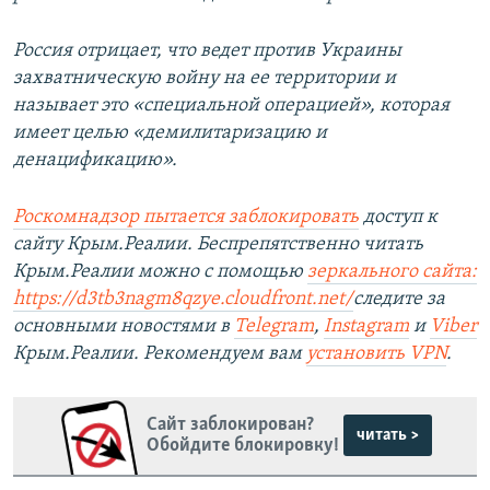
Россия отрицает, что ведет против Украины
захватническую войну на ее территории и
называет это «специальной операцией»,
которая
имеет целью «демилитаризацию и
денацификацию».
Роскомнадзор пытается заблокировать
доступ к
сайту Крым.Реалии. Беспрепятственно читать
Крым.Реалии можно с помощью
зеркального сайта:
https://d3tb3nagm8qzye.cloudfront.net/
следите за
основными новостями в
Telegram
,
Instagram
и
Viber
Крым.Реалии. Рекомендуем вам
установить VPN
.
Сайт заблокирован?
читать >
Обойдите блокировку!