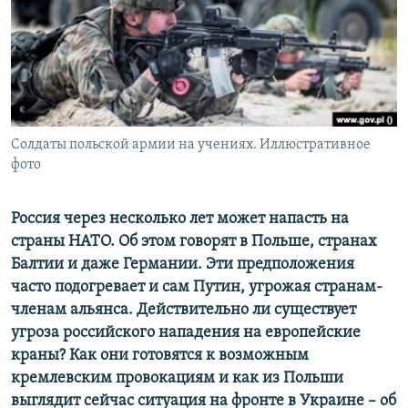
ПРИСОЕДИНЯЙТЕСЬ!
ПОБЕДИТЕЛЕЙ НЕ СУДЯТ?
КРЫМ.НЕПОКОРЕННЫЙ
ELIFBE
УКРАИНСКАЯ ПРОБЛЕМА КРЫМА
Все сайты RFE/RL
Солдаты польской армии на учениях. Иллюстративное
фото
Россия через несколько лет может напасть на
страны НАТО. Об этом говорят в Польше, странах
Балтии и даже Германии. Эти предположения
часто подогревает и сам Путин, угрожая странам-
членам альянса. Действительно ли существует
угроза российского нападения на европейские
краны? Как они готовятся к возможным
кремлевским провокациям и как из Польши
выглядит сейчас ситуация на фронте в Украине – об