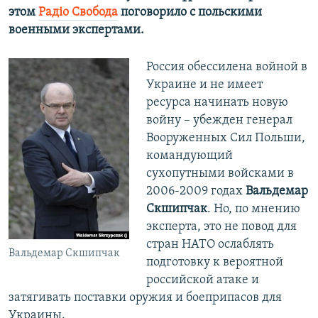
этом
Радіо Свобода
поговорило с польскими
военными экспертами.
Россия обессилена войной в
Украине и не имеет
ресурса начинать новую
войну – убежден генерал
Вооруженных Сил Польши,
командующий
сухопутными войсками в
2006-2009 годах
Вальдемар
Скшипчак
. Но, по мнению
эксперта, это не повод для
стран НАТО ослаблять
Вальдемар Скшипчак
подготовку к вероятной
российской атаке и
затягивать поставки оружия и боеприпасов для
Украины.