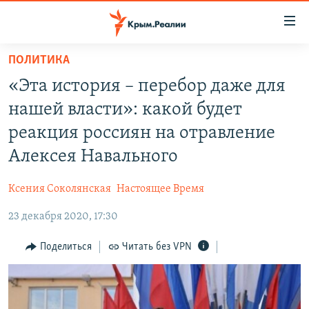
Доступность
ссылки
Вернуться
ПОЛИТИКА
к
НОВОСТИ
«Эта история – перебор даже для
основному
СПЕЦПРОЕКТЫ
содержанию
нашей власти»: какой будет
ВОДА
Вернутся
ГРУЗ 200
реакция россиян на отравление
к
ИСТОРИЯ
КАРТА ВОЕННЫХ ОБЪЕКТОВ КРЫМА
Алексея Навального
главной
ЕЩЕ
11 ЛЕТ ОККУПАЦИИ КРЫМА. 11 ИСТОРИЙ СОПРОТИВЛЕНИЯ
навигации
Ксения Соколянская
Настоящее Время
Вернутся
РАДІО СВОБОДА
ИНТЕРАКТИВ
к
23 декабря 2020, 17:30
КАК ОБОЙТИ БЛОКИРОВКУ
ИНФОГРАФИКА
поиску
Поделиться
Читать без VPN
ТЕЛЕПРОЕКТ КРЫМ.РЕАЛИИ
Українською
СОВЕТЫ ПРАВОЗАЩИТНИКОВ
Qırımtatar
ПРОПАВШИЕ БЕЗ ВЕСТИ