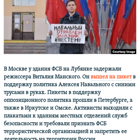
ПРИСОЕДИНЯЙТЕСЬ!
ПОБЕДИТЕЛЕЙ НЕ СУДЯТ?
КРЫМ.НЕПОКОРЕННЫЙ
ELIFBE
УКРАИНСКАЯ ПРОБЛЕМА КРЫМА
Все сайты RFE/RL
В Москве у здания ФСБ на Лубянке задержали
режиссера Виталия Манского. Он
вышел на пикет
в
поддержку политика Алексея Навального с синими
трусами в руках. Пикеты в поддержку
оппозиционного политика прошли в Петербурге, а
также в Иркутске и Омске. Активисты выходили с
плакатами к зданиям местных отделений служб
безопасности и требовали признать ФСБ
террористической организацией и запретить ее
деятельность на территории России.