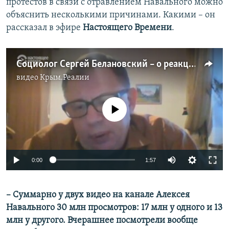
протестов в связи с отравлением Навального можно
объяснить несколькими причинами. Какими – он
рассказал в эфире
Настоящего Времени
.
Социолог Сергей Белановский – о реакции на отравление Навального
видео
Крым.Реалии
No media source currently available
Auto
0:00
1:57
240p
– Суммарно у двух видео на канале Алексея
360p
Навального 30 млн просмотров: 17 млн у одного и 13
Auto
240p
360p
480p
480p
млн у другого. Вчерашнее посмотрели вообще
720p