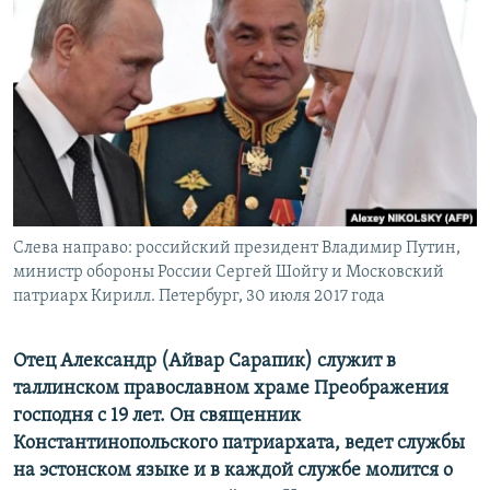
ПРИСОЕДИНЯЙТЕСЬ!
ПОБЕДИТЕЛЕЙ НЕ СУДЯТ?
КРЫМ.НЕПОКОРЕННЫЙ
ELIFBE
УКРАИНСКАЯ ПРОБЛЕМА КРЫМА
Все сайты RFE/RL
Слева направо: российский президент Владимир Путин,
министр обороны России Сергей Шойгу и Московский
патриарх Кирилл. Петербург, 30 июля 2017 года
Отец Александр (Айвар Сарапик) служит в
таллинском православном храме Преображения
господня с 19 лет. Он священник
Константинопольского патриархата, ведет службы
на эстонском языке и в каждой службе молится о