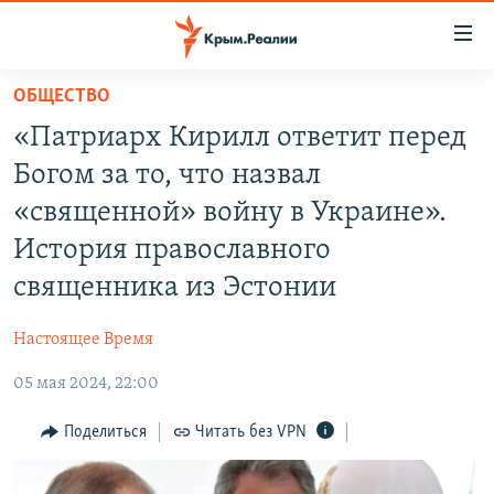
Доступность
ссылки
Вернуться
ОБЩЕСТВО
к
НОВОСТИ
«Патриарх Кирилл ответит перед
основному
СПЕЦПРОЕКТЫ
содержанию
Богом за то, что назвал
ВОДА
Вернутся
ГРУЗ 200
«священной» войну в Украине».
к
ИСТОРИЯ
КАРТА ВОЕННЫХ ОБЪЕКТОВ КРЫМА
История православного
главной
ЕЩЕ
11 ЛЕТ ОККУПАЦИИ КРЫМА. 11 ИСТОРИЙ СОПРОТИВЛЕНИЯ
навигации
священника из Эстонии
Вернутся
РАДІО СВОБОДА
ИНТЕРАКТИВ
к
Настоящее Время
КАК ОБОЙТИ БЛОКИРОВКУ
ИНФОГРАФИКА
поиску
05 мая 2024, 22:00
ТЕЛЕПРОЕКТ КРЫМ.РЕАЛИИ
Українською
Поделиться
Читать без VPN
СОВЕТЫ ПРАВОЗАЩИТНИКОВ
Qırımtatar
ПРОПАВШИЕ БЕЗ ВЕСТИ