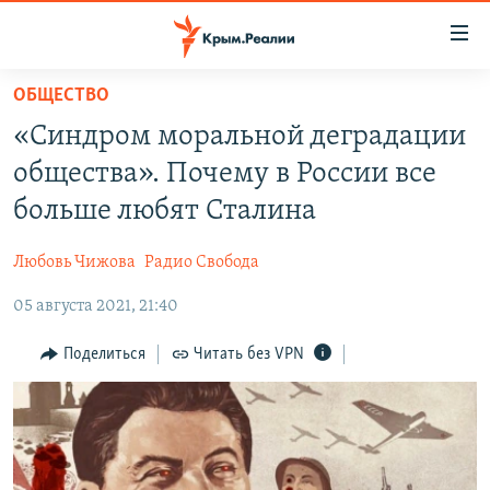
Доступность
ссылки
Вернуться
ОБЩЕСТВО
к
НОВОСТИ
«Синдром моральной деградации
основному
СПЕЦПРОЕКТЫ
содержанию
общества». Почему в России все
ВОДА
Вернутся
ГРУЗ 200
больше любят Сталина
к
ИСТОРИЯ
КАРТА ВОЕННЫХ ОБЪЕКТОВ КРЫМА
главной
Любовь Чижова
Радио Свобода
ЕЩЕ
11 ЛЕТ ОККУПАЦИИ КРЫМА. 11 ИСТОРИЙ СОПРОТИВЛЕНИЯ
навигации
Вернутся
05 августа 2021, 21:40
РАДІО СВОБОДА
ИНТЕРАКТИВ
к
КАК ОБОЙТИ БЛОКИРОВКУ
ИНФОГРАФИКА
Поделиться
Читать без VPN
поиску
ТЕЛЕПРОЕКТ КРЫМ.РЕАЛИИ
Українською
СОВЕТЫ ПРАВОЗАЩИТНИКОВ
Qırımtatar
ПРОПАВШИЕ БЕЗ ВЕСТИ