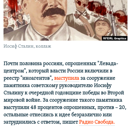
ПРИСОЕДИНЯЙТЕСЬ!
ПОБЕДИТЕЛЕЙ НЕ СУДЯТ?
КРЫМ.НЕПОКОРЕННЫЙ
ELIFBE
УКРАИНСКАЯ ПРОБЛЕМА КРЫМА
Все сайты RFE/RL
Иосиф Сталин, коллаж
Почти половина россиян, опрошенных "Левада-
центром", который власти России включили в
реестр "иноагентов",
выступила
за сооружение
памятника советскому руководителю Иосифу
Сталину к очередной годовщине победы во Второй
мировой войне. За сооружение такого памятника
выступили 48 процентов опрошенных, против – 20,
остальные отнеслись к идее безразлично или
затруднились с ответом, пишет
Радио Свобода.