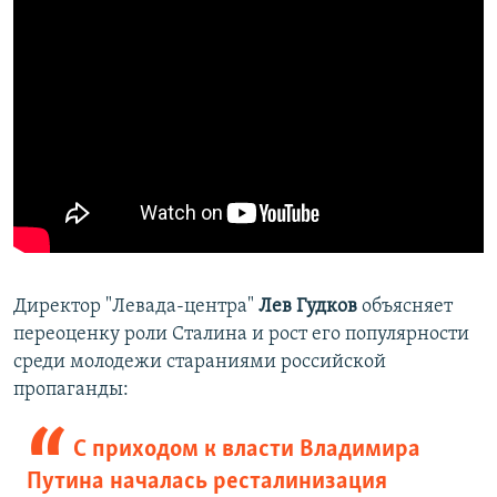
Директор "Левада-центра"
Лев Гудков
объясняет
переоценку роли Сталина и рост его популярности
среди молодежи стараниями российской
пропаганды:
С приходом к власти Владимира
Путина началась ресталинизация