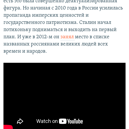
есть это была совершенно деактуализированная
фигура. Но начиная с 2010 года в России усилилась
пропаганда имперских ценностей и
государственного патриотизма. Сталин начал
потихоньку подниматься и выходить на первый
план. И уже в 2012-м он
занял
место в списке
названных россиянами великих людей всех
времен и народов.