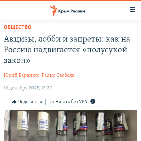
Доступность
ссылки
Вернуться
ОБЩЕСТВО
к
НОВОСТИ
Акцизы, лобби и запреты: как на
основному
СПЕЦПРОЕКТЫ
содержанию
Россию надвигается «полусухой
ВОДА
Вернутся
ГРУЗ 200
закон»
к
ИСТОРИЯ
КАРТА ВОЕННЫХ ОБЪЕКТОВ КРЫМА
главной
Юрий Баранюк
Радио Свобода
ЕЩЕ
11 ЛЕТ ОККУПАЦИИ КРЫМА. 11 ИСТОРИЙ СОПРОТИВЛЕНИЯ
навигации
Вернутся
16 декабря 2025, 15:30
РАДІО СВОБОДА
ИНТЕРАКТИВ
к
КАК ОБОЙТИ БЛОКИРОВКУ
ИНФОГРАФИКА
Поделиться
Читать без VPN
поиску
ТЕЛЕПРОЕКТ КРЫМ.РЕАЛИИ
Українською
СОВЕТЫ ПРАВОЗАЩИТНИКОВ
Qırımtatar
ПРОПАВШИЕ БЕЗ ВЕСТИ