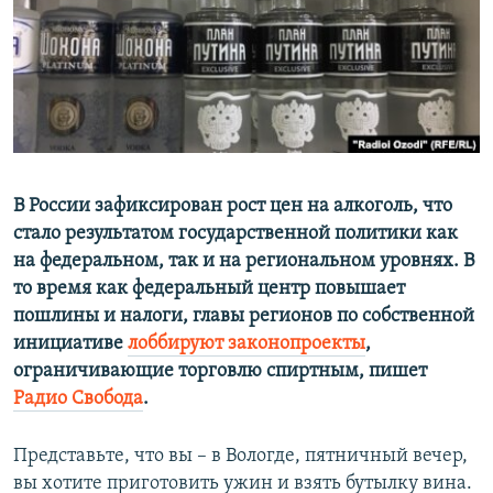
ПРИСОЕДИНЯЙТЕСЬ!
ПОБЕДИТЕЛЕЙ НЕ СУДЯТ?
КРЫМ.НЕПОКОРЕННЫЙ
ELIFBE
УКРАИНСКАЯ ПРОБЛЕМА КРЫМА
Все сайты RFE/RL
В России зафиксирован рост цен на алкоголь, что
стало результатом государственной политики как
на федеральном, так и на региональном уровнях. В
то время как федеральный центр повышает
пошлины и налоги, главы регионов по собственной
инициативе
лоббируют законопроекты
,
ограничивающие торговлю спиртным, пишет
Радио Свобода
.
Представьте, что вы – в Вологде, пятничный вечер,
вы хотите приготовить ужин и взять бутылку вина.