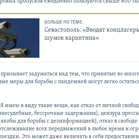
ровых пропусков ежедневно пользуются свыше 800 ты
БОЛЬШЕ ПО ТЕМЕ:
Севастополь: «Вводят концлагерь
шумок карантина»
с призывает задуматься над тем, что принятые во мног
ые меры для борьбы с пандемией могут легко остаться
"Я имею в виду такие вещи, как отказ от личной свобо
внесудебные, бессрочные задержания), цензура пресс
(якобы для борьбы с дезинформацией), отказ в свободе
отслеживание всех передвижений в любое время и ог
поездки. Это может даже включать в себя предоставле