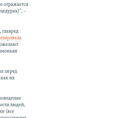
то отражается
цедурах)", –
, главред
нтировала
пожелают
Симоньян
ке перед
 как их
 поведение
ости людей,
ии (все