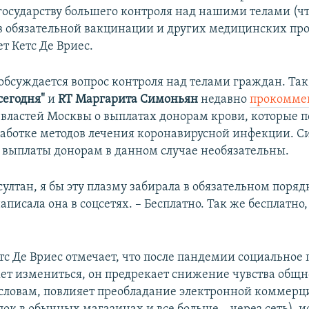
государству большего контроля над нашими телами (ч
в обязательной вакцинации и других медицинских про
т Кетс Де Вриес.
обсуждается вопрос контроля над телами граждан. Так
сегодня"
и
RT
Маргарита Симоньян
недавно
прокомме
властей Москвы о выплатах донорам крови, которые 
работке методов лечения коронавирусной инфекции. 
о выплаты донорам в данном случае необязательны.
 султан, я бы эту плазму забирала в обязательном поряд
аписала она в соцсетях. – Бесплатно. Так же бесплатно,
тс Де Вриес отмечает, что после пандемии социальное
ет измениться, он предрекает снижение чувства общн
о словам, повлияет преобладание электронной коммерц