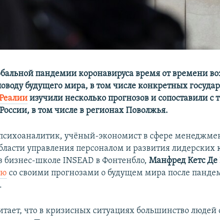
обальной пандемии коронавируса время от времени в
поводу будущего мира, в том числе конкретных государ
.Реалии
изучили несколько прогнозов и сопоставили с т
России, в том числе в регионах Поволжья.
психоаналитик, учёный-экономист в сфере менеджме
области управления персоналом и развития лидерских 
 бизнес-школе INSEAD в Фонтенбло,
Манфред Кетс Де
ью
со своими прогнозами о будущем мира после панде
.
итает, что в кризисных ситуациях большинство людей