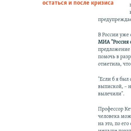
остаться и после кризиса
предупреждае
В России уже 
МИА "Россия 
предложение 
помочь в раз
отметила, чт
"Если б я был
выпиской, – н
вылечили".
Профессор Ке
человека мож
на это, по ег