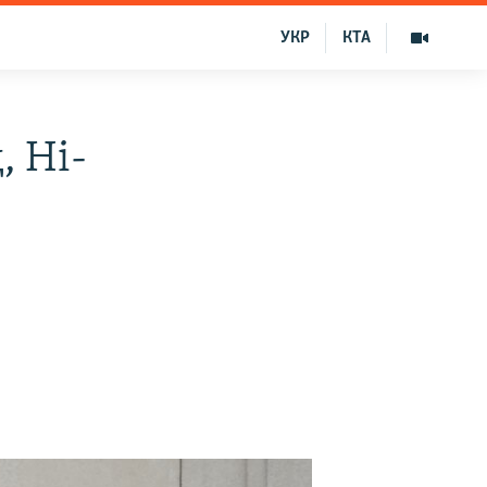
УКР
КТА
, Hi-