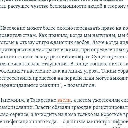
ить растущее чувство беспомощности людей в сторону
"Население может более охотно передавать право на к
правительствам. Как правило, когда мы напуганы, мы
готовы к отказу от гражданских свобод. Даже когда ли
притворяются демократическими, при определенных 
может появиться внутренний автократ. Существует та
для поиска козлов отпущения. В конце концов, ничто т
объединяет население как внешняя угроза. Таким обр
регрессивных процессов на первый план могут выходи
параноидальные реакции", – полагает он.
Напомним, в Татарстане
ввели
, а потом ужесточили си
 самоизоляции. Власти обязали граждан регистрироват
мс-сервисе, а выходить из дома только на короткое в
ентификационного кода. По данным министра цифров