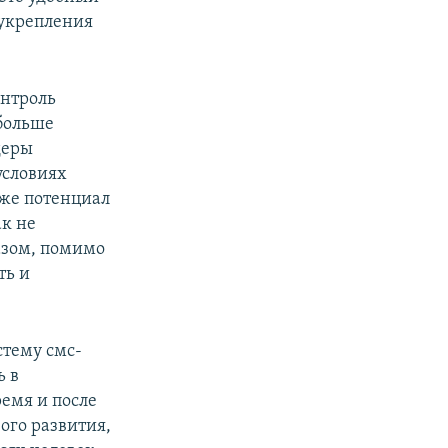
 укрепления
онтроль
 больше
деры
условиях
кже потенциал
ак не
азом, помимо
ть и
стему смс-
ь в
ремя и после
ого развития,