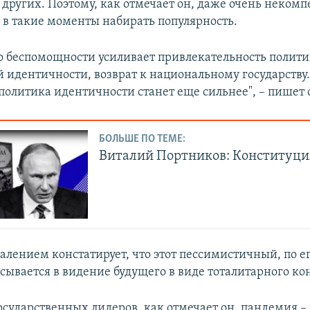
а других. Поэтому, как отмечает он, даже очень неком
 в такие моменты набирать популярность.
о беспомощности усиливает привлекательность полит
 идентичности, возврат к национальному государств
 политика идентичности станет еще сильнее", – пишет 
БОЛЬШЕ ПО ТЕМЕ:
Виталий Портников: Конституци
жалением констатирует, что этот пессимистичный, по 
сывается в видение будущего в виде тоталитарного ко
осударственных лидеров, как отмечает он, пандемия –