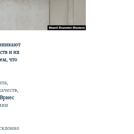
озникают
ств и их
ем, что
нта,
качеств,
 Вриес
мии
 склонно