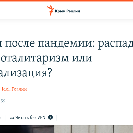
я после пандемии: распад
тоталитаризм или
ализация?
т
Idel. Реалии
:59
ся
Читать без VPN