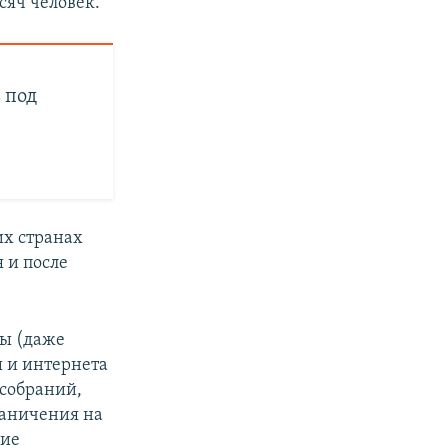
сяч человек.
 под
их странах
 и после
ды (даже
ы и интернета
 собраний,
раничения на
ние