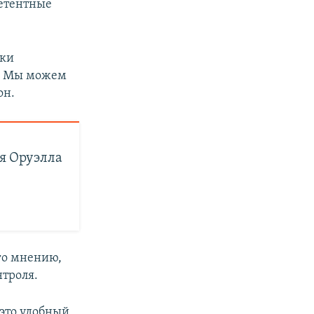
петентные
ики
у. Мы можем
он.
я Оруэлла
его мнению,
нтроля.
 это удобный