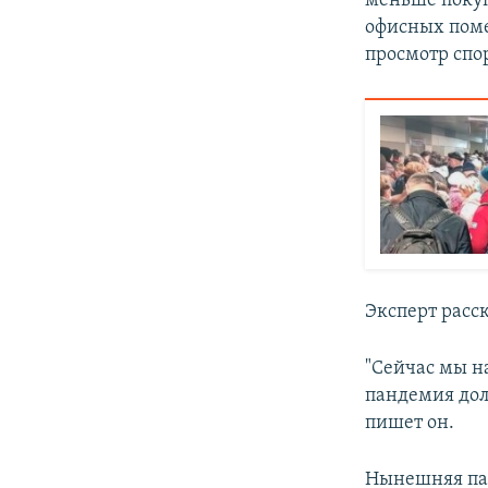
меньше покуп
офисных поме
просмотр спо
Эксперт расс
"Сейчас мы н
пандемия дол
пишет он.
Нынешняя пан