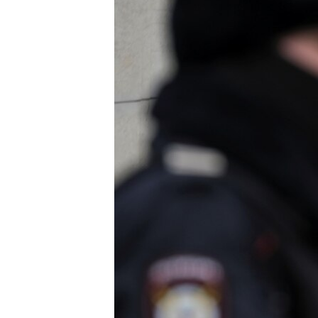
ПОБЕДИТЕЛЕЙ НЕ СУДЯТ?
КРЫМ.НЕПОКОРЕННЫЙ
ELIFBE
УКРАИНСКАЯ ПРОБЛЕМА КРЫМА