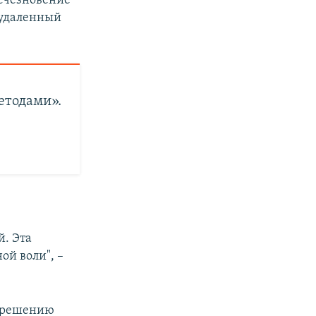
исчезновение
 удаленный
етодами».
. Эта
ой воли", –
к решению