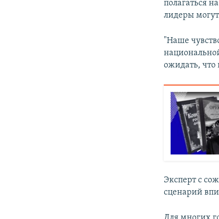
полагаться н
лидеры могут
"Наше чувств
национальной
ожидать, что
Эксперт с со
сценарий впи
Для многих г