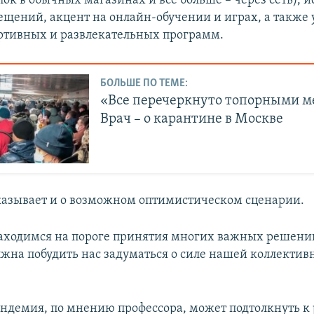
ок в обычных магазинах и все больше – через сеть), 
щений, акцент на онлайн-обучении и играх, а также
ртивных и развлекательных программ.
БОЛЬШЕ ПО ТЕМЕ:
«Все перечеркнуто топорными м
Врач – о карантине в Москве
казывает и о возможном оптимистическом сценарии.
аходимся на пороге принятия многих важных решений
жна побудить нас задуматься о силе нашей коллективн
демия, по мнению профессора, может подтолкнуть 