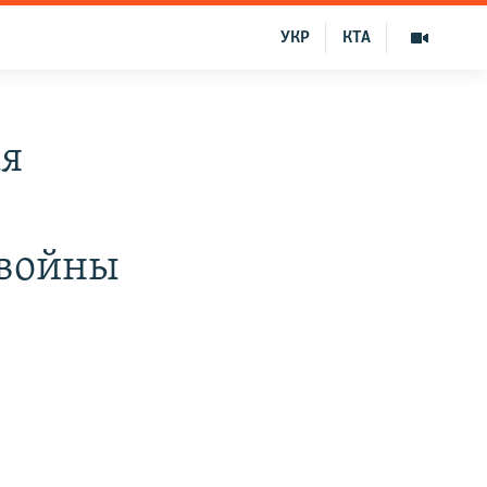
УКР
КТА
ая
 войны