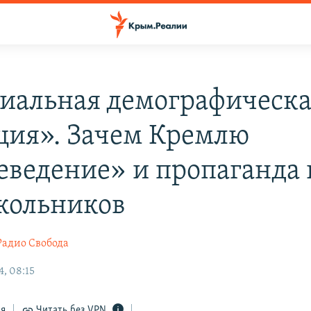
иальная демографическ
ция». Зачем Кремлю
еведение» и пропаганда
кольников
Радио Свобода
4, 08:15
ся
Читать без VPN