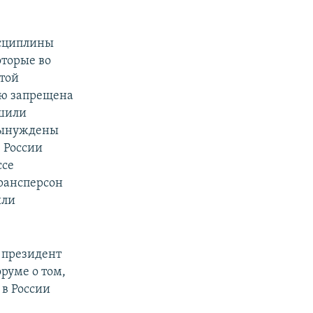
исциплины
оторые во
этой
ью запрещена
ишили
вынуждены
 России
ссе
рансперсон
ыли
й президент
руме о том,
 в России