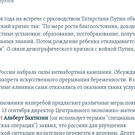
трелов
4 года на встрече с руководством Татарстана Путин об
кий кризис так: "По мере роста благосостояния, дохо
стные установки: образование, постобразование, полу
льных знаний. Потом рождение ребенка откладываетс
". О связи демографического кризиса с войной Путин,
в России набрала силы антиабортная кампания. Обсужд
запрета искусственного прерывания беременности. В
тные клиники сами отказались от оказания таких услуг
чиновники наперебой предлагают различные меры по
 13 сентября директор Центрального экономико-мате
АН
Альберт Бахтизин
(он использует термин "специальн
кая операция") заявил, что россиян для улучшения
кой ситуации желательно перевезти в деревню. Депут