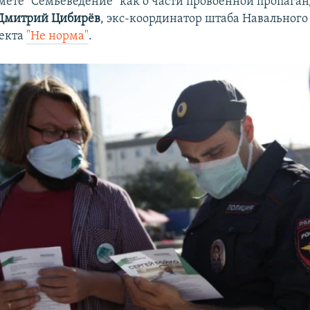
мете "Семьеведение" как о части провоенной пропага
Дмитрий Цибирёв
, экс-координатор штаба Навального 
оекта
"Не норма"
.