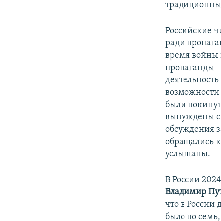
традиционны
Российские ч
ради пропага
время войны 
пропаганды –
деятельность
возможности
были покинут
вынуждены ск
обсуждения з
обращались к
услышаны.
В России 2024
Владимир Пу
что в России 
было по семь,