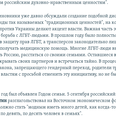
м российским духовно-нравственным ценностям".
иновники уже давно обсуждали создание подобной д
нды так называемых "традиционных ценностей", на к
против Украины делают акцент власти. Важная часть 
 борьба с ЛГБТ-людьми. В прошлом году было полност
 в защиту прав ЛГБТ, а трансперсон законодательно л
 получать медицинскую помощь. Многие ЛГБТ-люди 
ь Россию, расстаться со своими семьями. Оставшиеся в
рывать своих партнеров и встречаться тайно. В проце
акона, запрещающего гендерный переход, родители т
 властям с просьбой отменить эту инициативу, но не б
 год был объявлен Годом семьи. 5 сентября российски
тин
разглагольствовал на Восточном экономическом фо
должно стать "модным иметь много детей, как когда-то
 по девять, по десять человек в семьях".