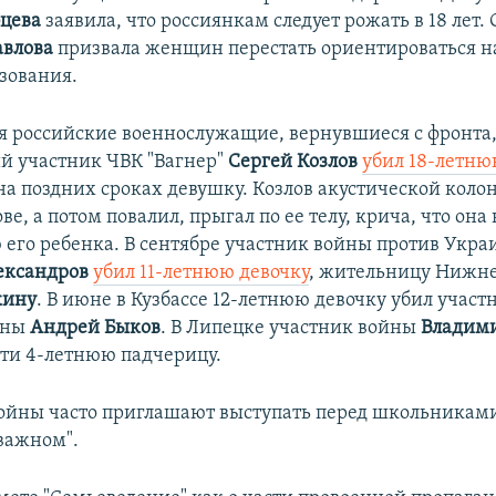
цева
заявила, что россиянкам следует рожать в 18 лет.
авлова
призвала женщин перестать ориентироваться н
зования.
мя российские военнослужащие, вернувшиеся с фронта
й участник ЧВК "Вагнер"
Сергей Козлов
убил 18-летн
а поздних сроках девушку. Козлов акустической коло
ве, а потом повалил, прыгал по ее телу, крича, что она
 его ребенка. В сентябре участник войны против Укр
ександров
убил 11-летнюю девочку
, жительницу Нижне
кину
. В июне в Кузбассе 12-летнюю девочку убил учас
ины
Андрей Быков
. В Липецке участник войны
Владими
рти 4-летнюю падчерицу.
ойны часто приглашают выступать перед школьниками
 важном".