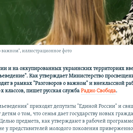
о важном", иллюстрационное фото
сии и на оккупированных украинских территориях вв
ьеведение". Как утверждает Министерство просвещени
одят в рамках "Разговоров о важном" и внеклассной ра
-х классов, пишет русская служба
Радио Свобода
.
мьеведения" приходят депутаты "Единой России" и св
детям о том, что семья дает государству новых гражда
Целью предмета, как утверждают в рабочей программе
е у представителей молодого поколения приверженно