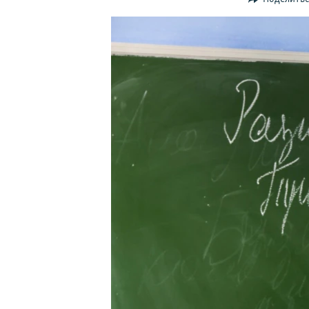
ПОБЕДИТЕЛЕЙ НЕ СУДЯТ?
КРЫМ.НЕПОКОРЕННЫЙ
ELIFBE
УКРАИНСКАЯ ПРОБЛЕМА КРЫМА