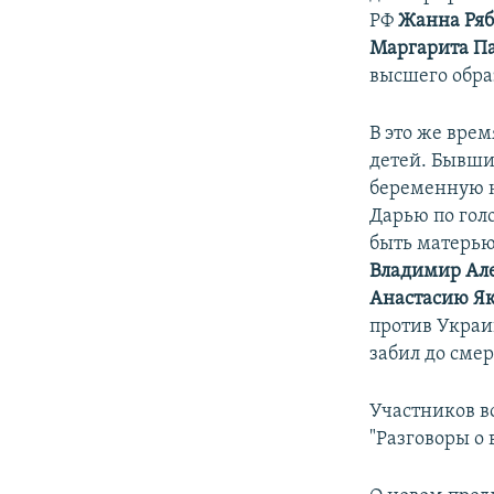
РФ
Жанна Ряб
Маргарита П
высшего обра
В это же вре
детей. Бывши
беременную н
Дарью по голо
быть матерью
Владимир Ал
Анастасию Я
против Укра
забил до сме
Участников в
"Разговоры о