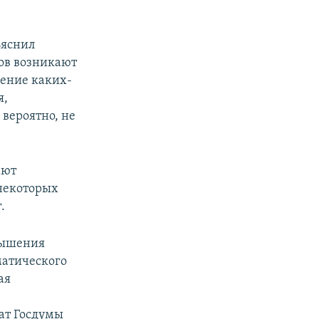
ъяснил
дов возникают
чение каких-
я,
 вероятно, не
ают
 некоторых
.
вышения
матического
ая
ат Госдумы