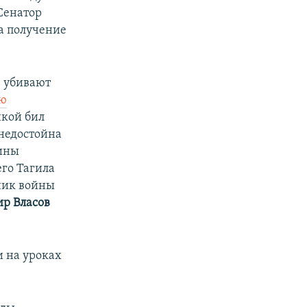
 Сенатор
а получение
, убивают
юю
нкой бил
 недостойна
аины
го Тагила
тник войны
р Власов
 на уроках