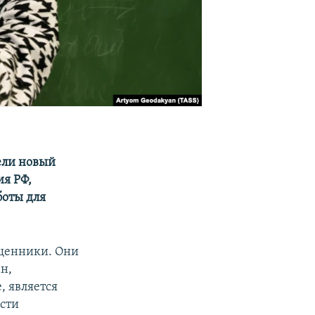
ели новый
я РФ,
боты для
ященники. Они
н,
, является
сти