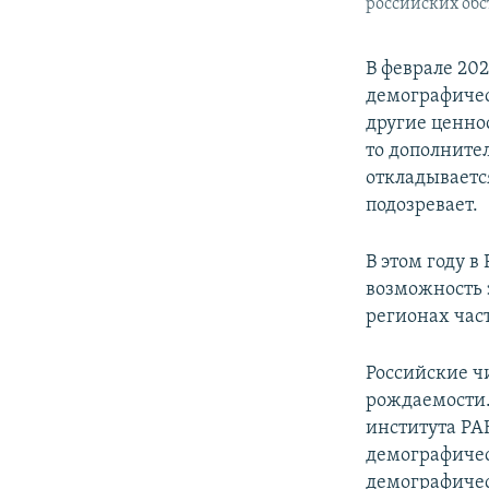
российских обс
В феврале 202
демографичес
другие ценно
то дополните
откладывается
подозревает.
В этом году 
возможность 
регионах час
Российские 
рождаемости.
института Р
демографичес
демографичес