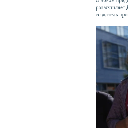
О новом пред
размышляет
создатель пр