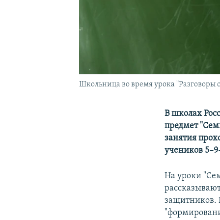
Школьница во время урока "Разговоры 
В школах Рос
предмет "Сем
занятия прох
учеников 5–9
На уроки "Се
рассказывают 
защитников. 
"формировани