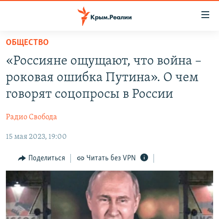
Доступность
ссылки
Вернуться
ОБЩЕСТВО
к
НОВОСТИ
«Россияне ощущают, что война –
основному
СПЕЦПРОЕКТЫ
содержанию
роковая ошибка Путина». О чем
ВОДА
Вернутся
ГРУЗ 200
говорят соцопросы в России
к
ИСТОРИЯ
КАРТА ВОЕННЫХ ОБЪЕКТОВ КРЫМА
главной
Радио Свобода
ЕЩЕ
11 ЛЕТ ОККУПАЦИИ КРЫМА. 11 ИСТОРИЙ СОПРОТИВЛЕНИЯ
навигации
Вернутся
15 мая 2023, 19:00
РАДІО СВОБОДА
ИНТЕРАКТИВ
к
КАК ОБОЙТИ БЛОКИРОВКУ
ИНФОГРАФИКА
Поделиться
Читать без VPN
поиску
ТЕЛЕПРОЕКТ КРЫМ.РЕАЛИИ
Українською
СОВЕТЫ ПРАВОЗАЩИТНИКОВ
Qırımtatar
ПРОПАВШИЕ БЕЗ ВЕСТИ