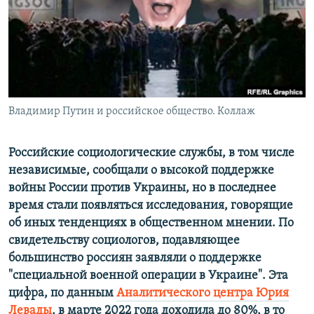
ПРИСОЕДИНЯЙТЕСЬ!
ПОБЕДИТЕЛЕЙ НЕ СУДЯТ?
КРЫМ.НЕПОКОРЕННЫЙ
ELIFBE
УКРАИНСКАЯ ПРОБЛЕМА КРЫМА
Все сайты RFE/RL
Владимир Путин и российское общество. Коллаж
Российские социологические службы, в том числе
независимые, сообщали о высокой поддержке
войны России против Украины, но в последнее
время стали появляться исследования, говорящие
об иных тенденциях в общественном мнении. По
свидетельству социологов, подавляющее
большинство россиян заявляли о поддержке
"специальной военной операции в Украине". Эта
цифра, по данным
Аналитического центра Юрия
Левады
, в марте 2022 года доходила до 80%, в то