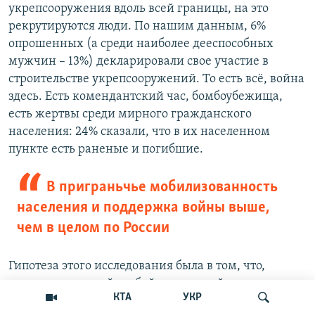
укрепсооружения вдоль всей границы, на это
рекрутируются люди. По нашим данным, 6%
опрошенных (а среди наиболее дееспособных
мужчин – 13%) декларировали свое участие в
строительстве укрепсооружений. То есть всё, война
здесь. Есть комендантский час, бомбоубежища,
есть жертвы среди мирного гражданского
населения: 24% сказали, что в их населенном
пункте есть раненые и погибшие.
В приграньчье мобилизованность
населения и поддержка войны выше,
чем в целом по России
Гипотеза этого исследования была в том, что,
возможно, в такой особой, модельной ситуации мы
КТА
УКР
увидим, как меняется отношение к войне, когда