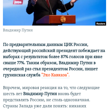
ПРИСОЕДИНЯЙТЕСЬ!
ПОБЕДИТЕЛЕЙ НЕ СУДЯТ?
КРЫМ.НЕПОКОРЕННЫЙ
ELIFBE
Владимир Путин
УКРАИНСКАЯ ПРОБЛЕМА КРЫМА
Все сайты RFE/RL
По предварительным данным ЦИК России,
действующий российский президент побеждает на
выборах с результатом более 87% голосов при явке
свыше 77%. Таким образом, Владимир Путин в
очередной раз стал президентом России, пишет
грузинская служба
"Эхо Кавказа".
Впрочем, мировая реакция на то, что следующие
шесть лет
Владимир Путин
вновь будет
представлять Россию, не столь однозначная.
Страны Запада уже дали понять: никаких