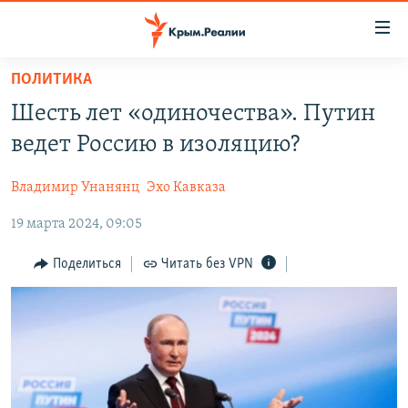
Доступность
ссылки
Вернуться
ПОЛИТИКА
к
НОВОСТИ
Шесть лет «одиночества». Путин
основному
СПЕЦПРОЕКТЫ
содержанию
ведет Россию в изоляцию?
ВОДА
Вернутся
ГРУЗ 200
к
Владимир Унанянц
Эхо Кавказа
ИСТОРИЯ
КАРТА ВОЕННЫХ ОБЪЕКТОВ КРЫМА
главной
19 марта 2024, 09:05
ЕЩЕ
11 ЛЕТ ОККУПАЦИИ КРЫМА. 11 ИСТОРИЙ СОПРОТИВЛЕНИЯ
навигации
Вернутся
РАДІО СВОБОДА
ИНТЕРАКТИВ
Поделиться
Читать без VPN
к
КАК ОБОЙТИ БЛОКИРОВКУ
ИНФОГРАФИКА
поиску
ТЕЛЕПРОЕКТ КРЫМ.РЕАЛИИ
Українською
СОВЕТЫ ПРАВОЗАЩИТНИКОВ
Qırımtatar
ПРОПАВШИЕ БЕЗ ВЕСТИ