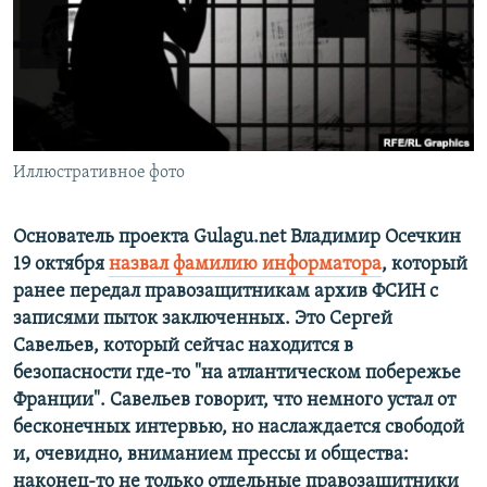
ПРИСОЕДИНЯЙТЕСЬ!
ПОБЕДИТЕЛЕЙ НЕ СУДЯТ?
КРЫМ.НЕПОКОРЕННЫЙ
ELIFBE
УКРАИНСКАЯ ПРОБЛЕМА КРЫМА
Все сайты RFE/RL
Иллюстративное фото
Основатель проекта Gulagu.net Владимир Осечкин
19 октября
назвал фамилию информатора
, который
ранее передал правозащитникам архив ФСИН с
записями пыток заключенных. Это Сергей
Савельев, который сейчас находится в
безопасности где-то "на атлантическом побережье
Франции". Савельев говорит, что немного устал от
бесконечных интервью, но наслаждается свободой
и, очевидно, вниманием прессы и общества:
наконец-то не только отдельные правозащитники