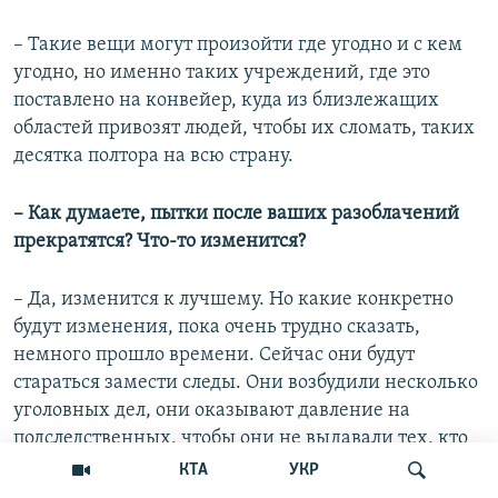
– Такие вещи могут произойти где угодно и с кем
угодно, но именно таких учреждений, где это
поставлено на конвейер, куда из близлежащих
областей привозят людей, чтобы их сломать, таких
десятка полтора на всю страну.
– Как думаете, пытки после ваших разоблачений
прекратятся? Что-то изменится?
– Да, изменится к лучшему. Но какие конкретно
будут изменения, пока очень трудно сказать,
немного прошло времени. Сейчас они будут
стараться замести следы. Они возбудили несколько
уголовных дел, они оказывают давление на
подследственных, чтобы они не выдавали тех, кто
отдавал им приказы. Если люди всё-таки найдут в
КТА
УКР
себе силы говорить правду, то мы добьёмся гораздо