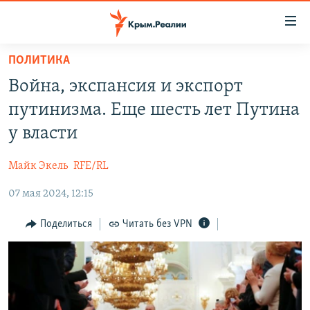
Доступность
ссылки
Вернуться
ПОЛИТИКА
к
НОВОСТИ
Война, экспансия и экспорт
основному
СПЕЦПРОЕКТЫ
содержанию
путинизма. Еще шесть лет Путина
ВОДА
Вернутся
ГРУЗ 200
у власти
к
ИСТОРИЯ
КАРТА ВОЕННЫХ ОБЪЕКТОВ КРЫМА
главной
Майк Экель
RFE/RL
ЕЩЕ
11 ЛЕТ ОККУПАЦИИ КРЫМА. 11 ИСТОРИЙ СОПРОТИВЛЕНИЯ
навигации
Вернутся
07 мая 2024, 12:15
РАДІО СВОБОДА
ИНТЕРАКТИВ
к
КАК ОБОЙТИ БЛОКИРОВКУ
ИНФОГРАФИКА
Поделиться
Читать без VPN
поиску
ТЕЛЕПРОЕКТ КРЫМ.РЕАЛИИ
Українською
СОВЕТЫ ПРАВОЗАЩИТНИКОВ
Qırımtatar
ПРОПАВШИЕ БЕЗ ВЕСТИ