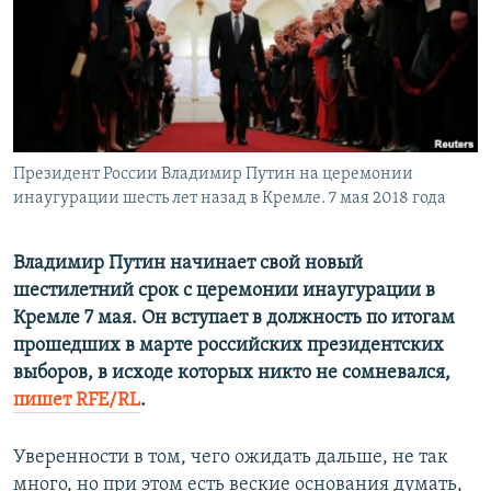
ПРИСОЕДИНЯЙТЕСЬ!
ПОБЕДИТЕЛЕЙ НЕ СУДЯТ?
КРЫМ.НЕПОКОРЕННЫЙ
ELIFBE
УКРАИНСКАЯ ПРОБЛЕМА КРЫМА
Все сайты RFE/RL
Президент России Владимир Путин на церемонии
инаугурации шесть лет назад в Кремле. 7 мая 2018 года
Владимир Путин начинает свой новый
шестилетний срок с церемонии инаугурации в
Кремле 7 мая. Он вступает в должность по итогам
прошедших в марте российских президентских
выборов, в исходе которых никто не сомневался,
пишет RFE/RL
.
Уверенности в том, чего ожидать дальше, не так
много, но при этом есть веские основания думать,