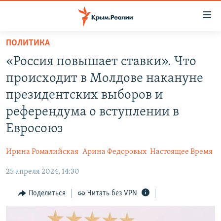
Доступность
ссылки
Вернуться
ПОЛИТИКА
к
НОВОСТИ
«Россия повышает ставки». Что
основному
СПЕЦПРОЕКТЫ
содержанию
происходит в Молдове накануне
ВОДА
Вернутся
ГРУЗ 200
президентских выборов и
к
ИСТОРИЯ
КАРТА ВОЕННЫХ ОБЪЕКТОВ КРЫМА
референдума о вступлении в
главной
ЕЩЕ
11 ЛЕТ ОККУПАЦИИ КРЫМА. 11 ИСТОРИЙ СОПРОТИВЛЕНИЯ
навигации
Евросоюз
Вернутся
РАДІО СВОБОДА
ИНТЕРАКТИВ
к
Ирина Ромалийская
Арина Федоровых
Настоящее Время
КАК ОБОЙТИ БЛОКИРОВКУ
ИНФОГРАФИКА
поиску
25 апреля 2024, 14:30
ТЕЛЕПРОЕКТ КРЫМ.РЕАЛИИ
Українською
Поделиться
Читать без VPN
СОВЕТЫ ПРАВОЗАЩИТНИКОВ
Qırımtatar
ПРОПАВШИЕ БЕЗ ВЕСТИ