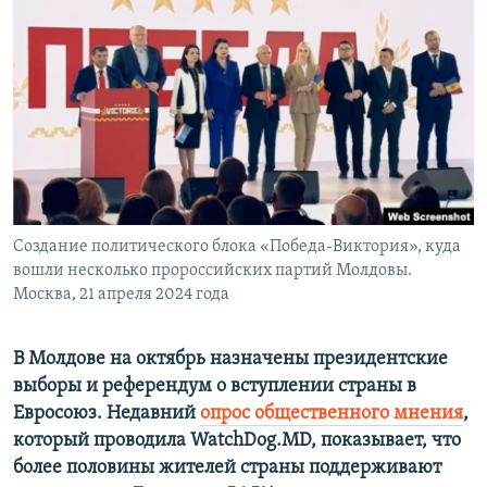
ПРИСОЕДИНЯЙТЕСЬ!
ПОБЕДИТЕЛЕЙ НЕ СУДЯТ?
КРЫМ.НЕПОКОРЕННЫЙ
ELIFBE
УКРАИНСКАЯ ПРОБЛЕМА КРЫМА
Все сайты RFE/RL
Создание политического блока «Победа-Виктория», куда
вошли несколько пророссийских партий Молдовы.
Москва, 21 апреля 2024 года
В Молдове на октябрь назначены президентские
выборы и референдум о вступлении страны в
Евросоюз. Недавний
опрос общественного мнения
,
который проводила WatchDog.MD, показывает, что
более половины жителей страны поддерживают