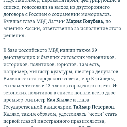
году. Например, парламентарии, фигурирующие в
списке, голосовали за выход из двустороннего
договора с Россией о сохранении мемориалов.
Бывшая глава МВД Латвии
Мария Голубева
, по
мнению России, ответственна за исполнение этого
решения.
В базе российского МВД нашли также 29
действующих и бывших литовских чиновников,
историков, политиков, юристов. Там есть,
например, министр культуры, шестеро депутатов
Вильнюсского городского совета, мэр Клайпеды,
его заместитель и 13 членов городского совета. Из
эстонских политиков в список попали всего двое –
премьер-министр
Кая Каллас
и глава
Государственной канцелярии
Таймар Петеркоп
.
Каллас, таким образом, удостоилась "чести" стать
первой главой иностранного правительства,