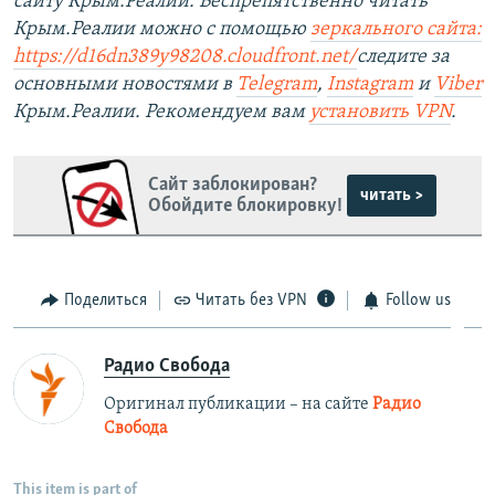
сайту Крым.Реалии. Беспрепятственно читать
Крым.Реалии можно с помощью
зеркального сайта:
https://d16dn389y98208.cloudfront.net/
следите за
основными новостями в
Telegram
,
Instagram
и
Viber
Крым.Реалии. Рекомендуем вам
установить VPN
.
Сайт заблокирован?
читать >
Обойдите блокировку!
Поделиться
Читать без VPN
Follow us
Радио Свобода
Оригинал публикации – на сайте
Радио
Свобода
This item is part of