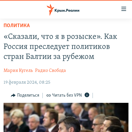
Доступность
ссылки
Вернуться
ПОЛИТИКА
к
НОВОСТИ
«Сказали, что я в розыске». Как
основному
СПЕЦПРОЕКТЫ
содержанию
Россия преследует политиков
ВОДА
Вернутся
ГРУЗ 200
стран Балтии за рубежом
к
ИСТОРИЯ
КАРТА ВОЕННЫХ ОБЪЕКТОВ КРЫМА
главной
Мария Кугель
Радио Свобода
ЕЩЕ
11 ЛЕТ ОККУПАЦИИ КРЫМА. 11 ИСТОРИЙ СОПРОТИВЛЕНИЯ
навигации
Вернутся
19 февраля 2024, 08:25
РАДІО СВОБОДА
ИНТЕРАКТИВ
к
КАК ОБОЙТИ БЛОКИРОВКУ
ИНФОГРАФИКА
Поделиться
Читать без VPN
поиску
ТЕЛЕПРОЕКТ КРЫМ.РЕАЛИИ
Українською
СОВЕТЫ ПРАВОЗАЩИТНИКОВ
Qırımtatar
ПРОПАВШИЕ БЕЗ ВЕСТИ