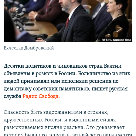
ПРИСОЕДИНЯЙТЕСЬ!
ПОБЕДИТЕЛЕЙ НЕ СУДЯТ?
КРЫМ.НЕПОКОРЕННЫЙ
ELIFBE
УКРАИНСКАЯ ПРОБЛЕМА КРЫМА
Все сайты RFE/RL
Вячеслав Домбровский
Десятки политиков и чиновников стран Балтии
объявлены в розыск в России. Большинство из этих
людей принимали или исполняли решения по
демонтажу советских памятников, пишет русская
служба
Радио Свобода.
Опасность быть задержанными в странах,
дружественных России, и выданными ей для
разыскиваемых вполне реальна. Это доказывает
история бывшего депутата латвийского парламента