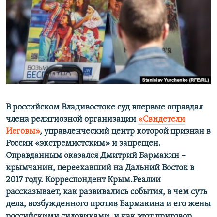
ПРИСОЕДИНЯЙТЕСЬ!
ПОБЕДИТЕЛЕЙ НЕ СУДЯТ?
КРЫМ.НЕПОКОРЕННЫЙ
ELIFBE
УКРАИНСКАЯ ПРОБЛЕМА КРЫМА
Все сайты RFE/RL
В российском Владивостоке суд впервые оправдал
члена религиозной организации
«Свидетели
Иеговы»
, управленческий центр которой признан в
России «экстремистским» и запрещен.
Оправданным оказался Дмитрий Бармакин –
крымчанин, переехавший на Дальний Восток в
2017 году. Корреспондент Крым.Реалии
рассказывает, как развивались события, в чем суть
дела, возбужденного против Бармакина и его жены
российскими силовиками, и как этот приговор