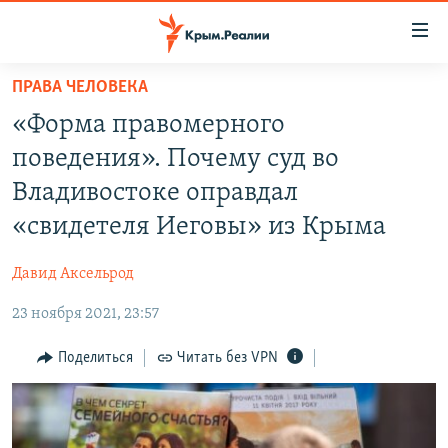
Доступность
ссылки
Вернуться
ПРАВА ЧЕЛОВЕКА
к
НОВОСТИ
«Форма правомерного
основному
СПЕЦПРОЕКТЫ
содержанию
поведения». Почему суд во
ВОДА
Вернутся
ГРУЗ 200
Владивостоке оправдал
к
ИСТОРИЯ
КАРТА ВОЕННЫХ ОБЪЕКТОВ КРЫМА
«свидетеля Иеговы» из Крыма
главной
ЕЩЕ
11 ЛЕТ ОККУПАЦИИ КРЫМА. 11 ИСТОРИЙ СОПРОТИВЛЕНИЯ
навигации
Давид Аксельрод
Вернутся
РАДІО СВОБОДА
ИНТЕРАКТИВ
к
23 ноября 2021, 23:57
КАК ОБОЙТИ БЛОКИРОВКУ
ИНФОГРАФИКА
поиску
Поделиться
Читать без VPN
ТЕЛЕПРОЕКТ КРЫМ.РЕАЛИИ
Українською
СОВЕТЫ ПРАВОЗАЩИТНИКОВ
Qırımtatar
ПРОПАВШИЕ БЕЗ ВЕСТИ