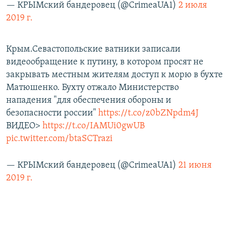
— КРЫМский бандеровец (@CrimeaUA1)
2 июля
2019 г.
Крым.Севастопольские ватники записали
видеообращение к путину, в котором просят не
закрывать местным жителям доступ к морю в бухте
Матюшенко. Бухту отжало Министерство
нападения "для обеспечения обороны и
безопасности россии"
https://t.co/z0bZNpdm4J
ВИДЕО>
https://t.co/IAMUi0gwUB
pic.twitter.com/btaSCTrazi
— КРЫМский бандеровец (@CrimeaUA1)
21 июня
2019 г.