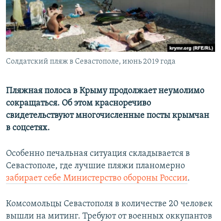
ПРИСОЕДИНЯЙТЕСЬ!
ПОБЕДИТЕЛЕЙ НЕ СУДЯТ?
КРЫМ.НЕПОКОРЕННЫЙ
ELIFBE
Солдатский пляж в Севастополе, июнь 2019 года
УКРАИНСКАЯ ПРОБЛЕМА КРЫМА
Все сайты RFE/RL
Пляжная полоса в Крыму продолжает неумолимо
сокращаться. Об этом красноречиво
свидетельствуют многочисленные посты крымчан
в соцсетях.
Особенно печальная ситуация складывается в
Севастополе, где лучшие пляжи планомерно
забирает себе Министерство обороны России
.
Комсомольцы Севастополя в количестве 20 человек
вышли на митинг. Требуют от военных оккупантов