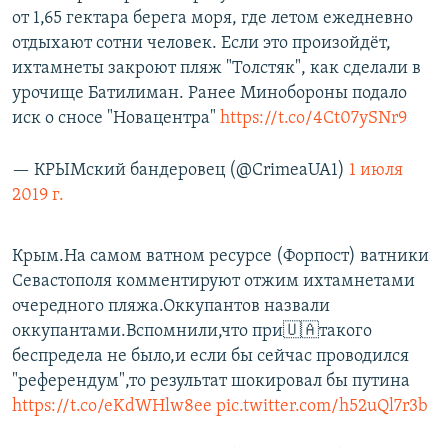
от 1,65 гектара берега моря, где летом ежедневно
отдыхают сотни человек. Если это произойдёт,
ихтамнеты закроют пляж "Толстяк", как сделали в
урочище Батилиман. Ранее Минобороны подало
иск о сносе "Новацентра"
https://t.co/4Ct07ySNr9
— КРЫМский бандеровец (@CrimeaUA1)
1 июля
2019 г.
Крым.На самом ватном ресурсе (Форпост) ватники
Севастополя комментируют отжим ихтамнетами
очередного пляжа.Оккупантов назвали
оккупантами.Вспомнили,что при🇺🇦такого
беспредела не было,и если бы сейчас проводился
"референдум",то результат шокировал бы путина
https://t.co/eKdWHlw8ee
pic.twitter.com/h52uQl7r3b