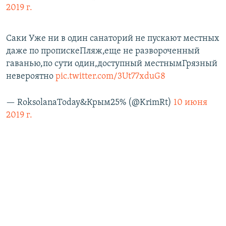
2019 г.
Саки Уже ни в один санаторий не пускают местных
даже по пропискеПляж,еще не развороченный
гаванью,по сути один,доступный местнымГрязный
невероятно
pic.twitter.com/3Ut77xduG8
— RoksolanaToday&Крым25% (@KrimRt)
10 июня
2019 г.