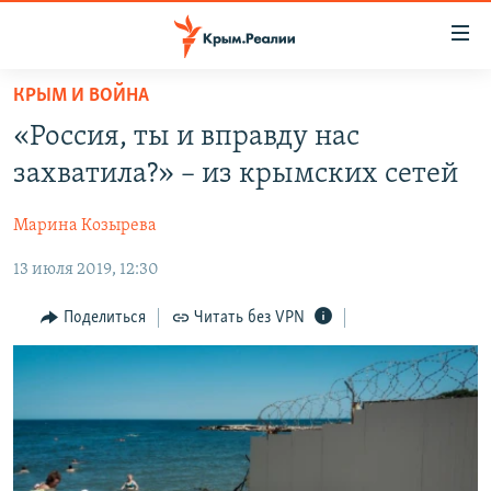
Доступность
ссылки
Вернуться
КРЫМ И ВОЙНА
к
НОВОСТИ
«Россия, ты и вправду нас
основному
СПЕЦПРОЕКТЫ
содержанию
захватила?» – из крымских сетей
ВОДА
Вернутся
ГРУЗ 200
к
Марина Козырева
ИСТОРИЯ
КАРТА ВОЕННЫХ ОБЪЕКТОВ КРЫМА
главной
13 июля 2019, 12:30
ЕЩЕ
11 ЛЕТ ОККУПАЦИИ КРЫМА. 11 ИСТОРИЙ СОПРОТИВЛЕНИЯ
навигации
Вернутся
РАДІО СВОБОДА
ИНТЕРАКТИВ
Поделиться
Читать без VPN
к
КАК ОБОЙТИ БЛОКИРОВКУ
ИНФОГРАФИКА
поиску
ТЕЛЕПРОЕКТ КРЫМ.РЕАЛИИ
Українською
СОВЕТЫ ПРАВОЗАЩИТНИКОВ
Qırımtatar
ПРОПАВШИЕ БЕЗ ВЕСТИ