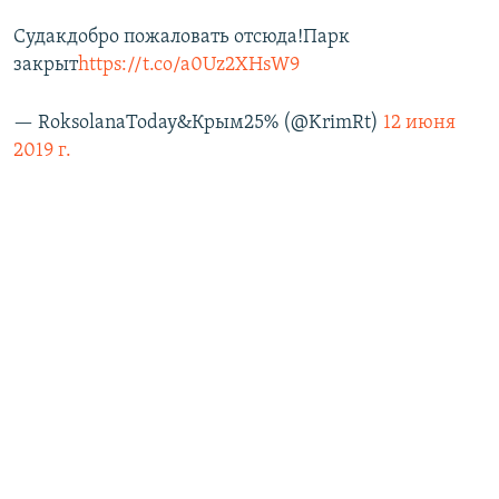
Судакдобро пожаловать отсюда!Парк
закрыт
https://t.co/a0Uz2XHsW9
— RoksolanaToday&Крым25% (@KrimRt)
12 июня
2019 г.