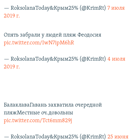
— RoksolanaToday&Крым25% (@KrimRt)
7 июля
2019 г.
Опять забрали у людей пляж Феодосия
pic.twitter.com/IwN7ipM6hR
— RoksolanaToday&Крым25% (@KrimRt)
4 июля
2019 г.
БалаклаваГавань захватила очередной
пляжМестные оч.довольны
pic.twitter.com/Tct6mm829j
— RoksolanaToday&Крым25% (@KrimRt)
25 июня