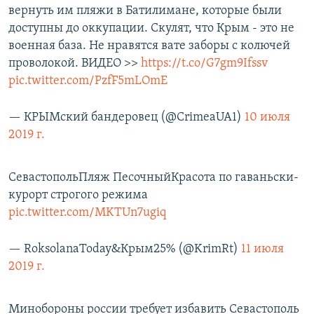
вернуть им пляжи в Батилимане, которые были
доступны до оккупации. Скулят, что Крым - это не
военная база. Не нравятся вате заборы с колючей
проволокой. ВИДЕО >>
https://t.co/G7gm9Ifssv
pic.twitter.com/PzfF5mLOmE
— КРЫМский бандеровец (@CrimeaUA1)
10 июля
2019 г.
СевастопольПляж ПесочныйКрасота по гаваньски-
курорт строгого режима
pic.twitter.com/MKTUn7ugiq
— RoksolanaToday&Крым25% (@KrimRt)
11 июля
2019 г.
Минобороны россии требует избавить Севастополь