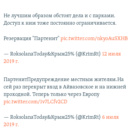
Не лучшим образом обстоят дела и с парками.
Доступ к ним тоже постоянно ограничивается.
Резервация "Партенит"
pic.twitter.com/nkyoAuSXHB
— RoksolanaToday&Крым25% (@KrimRt)
12 июля
2019 г.
ПартенитПредупреждение местным жителям.На
сей раз перекрыт вход в Айвазовское и на нижней
проходной. Теперь только через Европу
pic.twitter.com/1v7LCfv2CD
— RoksolanaToday&Крым25% (@KrimRt)
6 июля
2019 г.