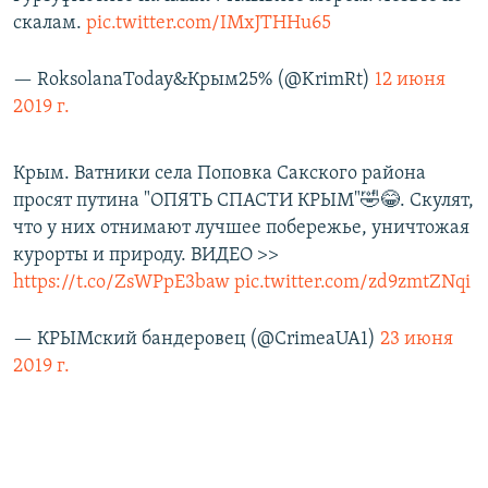
скалам.
pic.twitter.com/IMxJTHHu65
— RoksolanaToday&Крым25% (@KrimRt)
12 июня
2019 г.
Крым. Ватники села Поповка Сакского района
просят путина "ОПЯТЬ СПАСТИ КРЫМ"🤣😂. Скулят,
что у них отнимают лучшее побережье, уничтожая
курорты и природу. ВИДЕО >>
https://t.co/ZsWPpE3baw
pic.twitter.com/zd9zmtZNqi
— КРЫМский бандеровец (@CrimeaUA1)
23 июня
2019 г.