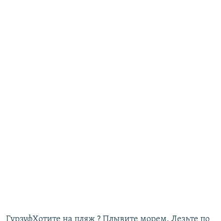
ГурзуфХотите на пляж ? Плывите морем. Лезьте по