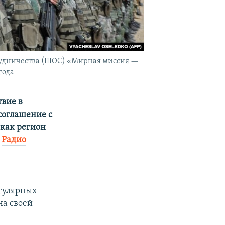
рудничества (ШОС) «Мирная миссия —
года
твие в
соглашение с
 как регион
е
Радио
егулярных
на своей