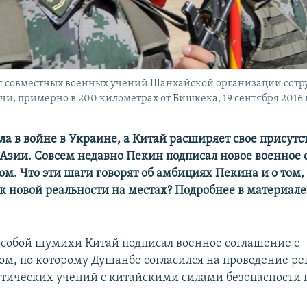
мя совместных военных учений Шанхайской организации сот
чи, примерно в 200 километрах от Бишкека, 19 сентября 2016 
ла в войне в Украине, а Китай расширяет свое присутс
Азии. Совсем недавно Пекин подписал новое военное 
м. Что эти шаги говорят об амбициях Пекина и о том,
 к новой реальности на местах? Подробнее в материал
 особой шумихи Китай подписал военное соглашение с
м, по которому Душанбе согласился на проведение р
тических учений с китайскими силами безопасности 