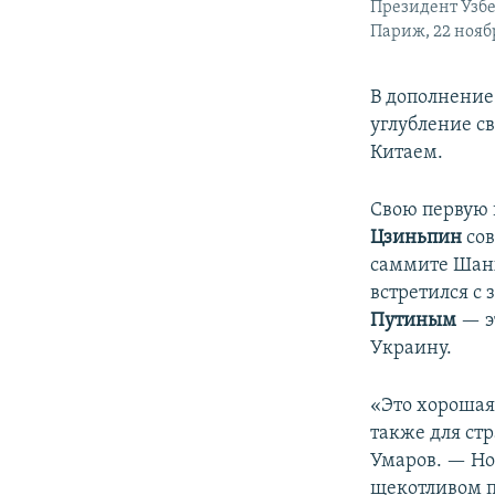
Президент Узб
Париж, 22 нояб
В дополнение
углубление с
Китаем.
Свою первую 
Цзиньпин
сов
саммите Шанх
встретился с
Путиным
— э
Украину.
«Это хорошая
также для ст
Умаров. — Но
щекотливом п