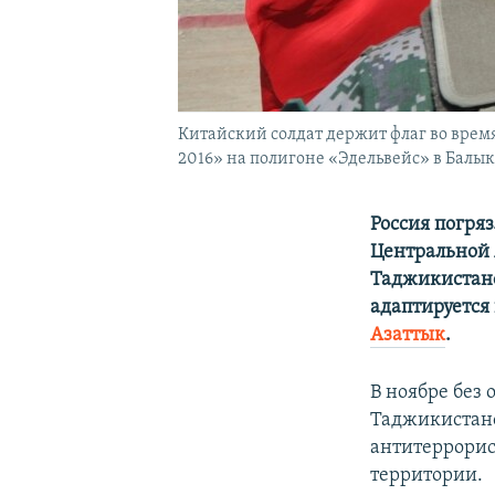
Китайский солдат держит флаг во вре
2016» на полигоне «Эдельвейс» в Балык
Россия погряз
Центральной 
Таджикистано
адаптируется
Азаттык
.
В ноябре без
Таджикистано
антитеррорис
территории.