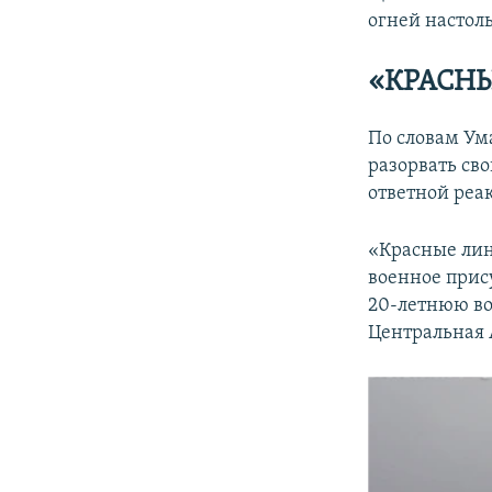
огней настоль
«КРАСН
По словам Ум
разорвать св
ответной реа
«Красные лин
военное прису
20-летнюю во
Центральная 