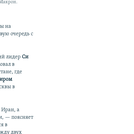
 Макрон.
ны на
вую очередь с
кий лидер
Си
овал в
тане, где
иром
сквы в
 Иран, а
и, — поясняет
я в
ежду двух