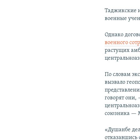
Таджикские и
военные учен
Однако догов
военного сот
растущих амб
центральноаз
По словам эк
вызвало геоп
представлени
говорят они,
центральноаз
союзника — 
«Душанбе дел
отказавшись 