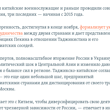
 китайские военнослужащие и раньше проводили со
ия, три последних — начиная с 2015 года.
оренность, достигнутая в конце ноября,
формализует у
рудничества
между двумя странами и дает представлен
ициях Пекина в отношении Таджикистана и его
иатских соседей.
спертов, полномасштабное вторжение России в Украину
олитический шок в Центральной Азии и изменило дав
я о балансе сил в регионе. Таджикско-китайское согл
 — это еще один небольшой шаг, предпринятый
иатскими странами для дистанцирования от своего т
Москвы.
ает это с Китаем, чтобы диверсифицировать свою деят
от чрезмерной зависимости от России, — отмечает в и