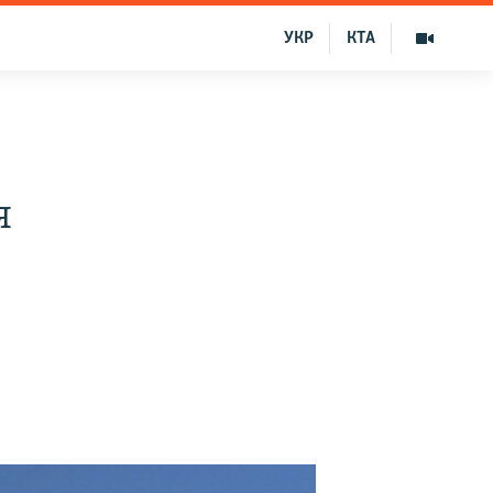
УКР
КТА
я