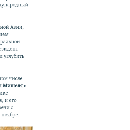
ждународный
ьной Азии,
нием
тральной
езидент
и углубить
 том числе
я Мишеля
в
тике
, и его
речи с
 ноябре.