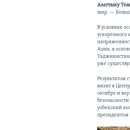
Азаттыку Тем
мир. — Большо
В условиях о
ускоренного
напряженност
Азии, в осно
Таджикиста
уже существу
Результатом с
визит в Цент
октябре и ве
безопасности
узбекский ко
президентом