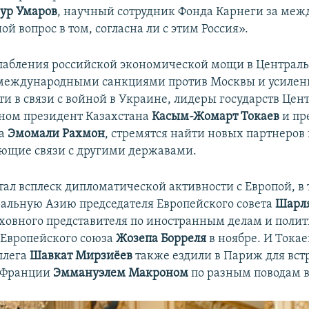
ур Умаров
, научный сотрудник Фонда Карнеги за ме
й вопрос в том, согласна ли с этим Россия».
слабления российской экономической мощи в Централ
 международными санкциями против Москвы и усиле
и в связи с войной в Украине, лидеры государств Цен
вном президент Казахстана
Касым-Жомарт Токаев
и пр
на
Эмомали Рахмон
, стремятся найти новых партнеров 
ющие связи с другими державами.
тал всплеск дипломатической активности с Европой, в
ральную Азию председателя Европейского совета
Шарл
рховного представителя по иностранным делам и поли
 Европейского союза
Жозепа Борреля
в ноябре. И Токаев
ллега
Шавкат Мирзиёев
также ездили в Париж для вст
 Франции
Эммануэлем Макроном
по разным поводам в