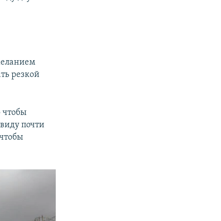
желанием
ать резкой
о чтобы
 виду почти
 чтобы