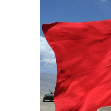
ПОБЕДИТЕЛЕЙ НЕ СУДЯТ?
КРЫМ.НЕПОКОРЕННЫЙ
ELIFBE
УКРАИНСКАЯ ПРОБЛЕМА КРЫМА