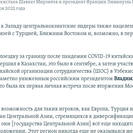
екистана Шавкат Мирзиёев и президент Франции Эммануэль
ря 2022 года
 к Западу центральноазиатские лидеры также нацеле
вязей с Турцией, Ближним Востоком и, возможно, в пер
поездку за границу после пандемии COVID-19 китайс
ершил в Казахстан, это было в сентябре, а затем участв
айской организации сотрудничества (ШОС) в Узбекис
 заметно униженным российским президентом
Владим
то была их первая личная встреча после вторжения Мо
 возможность для таких игроков, как Европа, Турция и
ран Центральной Азии, стремящихся к диверсификаци
 они [государства Центральной Азии] всё еще находятс
оложении. Этот регион никогда еще не оказывался м