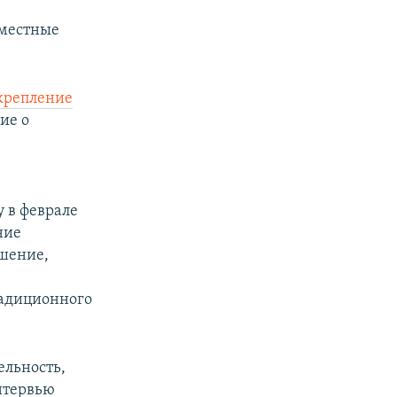
вместные
крепление
ие о
 в феврале
ние
ашение,
радиционного
ельность,
нтервью