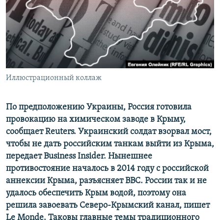
ПРИСОЕДИНЯЙТЕСЬ!
ПОБЕДИТЕЛЕЙ НЕ СУДЯТ?
КРЫМ.НЕПОКОРЕННЫЙ
ELIFBE
УКРАИНСКАЯ ПРОБЛЕМА КРЫМА
Все сайты RFE/RL
Иллюстрационный коллаж
По предположению Украины, Россия готовила
провокацию на химическом заводе в Крыму,
сообщает Reuters. Украинский солдат взорвал мост,
чтобы не дать российским танкам выйти из Крыма,
передает Вusiness Insider. Нынешнее
противостояние началось в 2014 году с российской
аннексии Крыма, разъясняет ВВС. России так и не
удалось обеспечить Крым водой, поэтому она
решила завоевать Северо-Крымский канал, пишет
Le Monde. Таковы главные темы традиционного