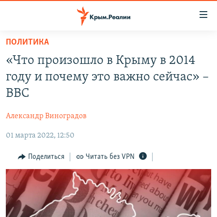
Доступность
ссылки
Вернуться
ПОЛИТИКА
к
НОВОСТИ
«Что произошло в Крыму в 2014
основному
СПЕЦПРОЕКТЫ
содержанию
году и почему это важно сейчас» –
ВОДА
Вернутся
ГРУЗ 200
ВВС
к
ИСТОРИЯ
КАРТА ВОЕННЫХ ОБЪЕКТОВ КРЫМА
главной
Александр Виноградов
ЕЩЕ
11 ЛЕТ ОККУПАЦИИ КРЫМА. 11 ИСТОРИЙ СОПРОТИВЛЕНИЯ
навигации
Вернутся
01 марта 2022, 12:50
РАДІО СВОБОДА
ИНТЕРАКТИВ
к
КАК ОБОЙТИ БЛОКИРОВКУ
ИНФОГРАФИКА
Поделиться
Читать без VPN
поиску
ТЕЛЕПРОЕКТ КРЫМ.РЕАЛИИ
Українською
СОВЕТЫ ПРАВОЗАЩИТНИКОВ
Qırımtatar
ПРОПАВШИЕ БЕЗ ВЕСТИ