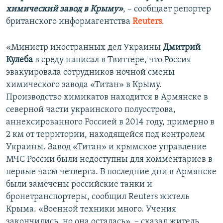
химический завод в Крыму»
, – сообщает репортер
британского информагентства
Reuters
.
«Министр иностранных дел Украины
Дмитрий
Кулеба
в среду написал в Твиттере, что Россия
эвакуировала сотрудников ночной смены
химического завода «Титан» в Крыму.
Производство химикатов находится в Армянске в
северной части украинского полуострова,
аннексированного Россией в 2014 году, примерно в
2 км от территории, находящейся под контролем
Украины. Завод «Титан» и крымское управление
МЧС России были недоступны для комментариев в
первые часы четверга. В последние дни в Армянске
были замечены российские танки и
бронетранспортеры, сообщил Reuters житель
Крыма. «Военной техники много. Учения
закончились, но она осталась», – сказал житель.