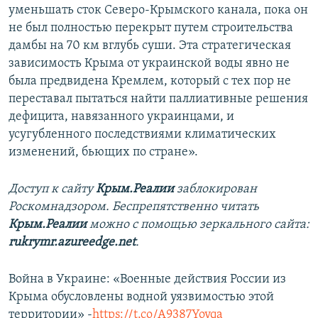
уменьшать сток Северо-Крымского канала, пока он
не был полностью перекрыт путем строительства
дамбы на 70 км вглубь суши. Эта стратегическая
зависимость Крыма от украинской воды явно не
была предвидена Кремлем, который с тех пор не
переставал пытаться найти паллиативные решения
дефицита, навязанного украинцами, и
усугубленного последствиями климатических
изменений, бьющих по стране».
Доступ к сайту
Крым.Реалии
заблокирован
Роскомнадзором. Беспрепятственно читать
Крым.Реалии
можно с помощью зеркального сайта:
rukrymr.azureedge.net
.
Война в Украине: «Военные действия России из
Крыма обусловлены водной уязвимостью этой
территории» -
https://t.co/A9387Yoyqa