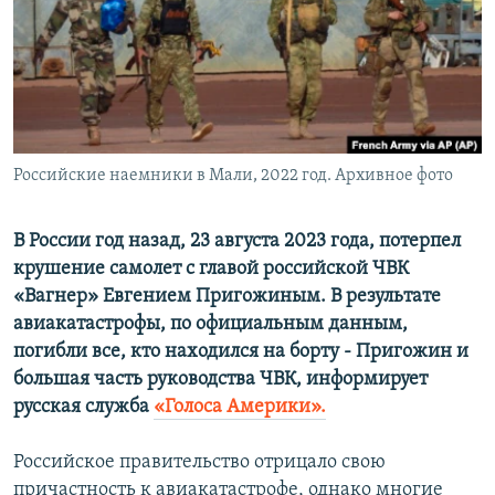
ПРИСОЕДИНЯЙТЕСЬ!
ПОБЕДИТЕЛЕЙ НЕ СУДЯТ?
КРЫМ.НЕПОКОРЕННЫЙ
ELIFBE
УКРАИНСКАЯ ПРОБЛЕМА КРЫМА
Все сайты RFE/RL
Российские наемники в Мали, 2022 год. Архивное фото
В России год назад, 23 августа 2023 года, потерпел
крушение самолет с главой российской ЧВК
«Вагнер» Евгением Пригожиным. В результате
авиакатастрофы, по официальным данным,
погибли все, кто находился на борту - Пригожин и
большая часть руководства ЧВК, информирует
русская служба
«Голоса Америки».
Российское правительство отрицало свою
причастность к авиакатастрофе, однако многие