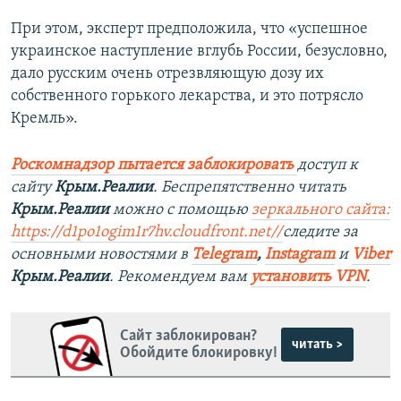
При этом, эксперт предположила, что «успешное
украинское наступление вглубь России, безусловно,
дало русским очень отрезвляющую дозу их
собственного горького лекарства, и это потрясло
Кремль».
Роскомнадзор пытается заблокировать
доступ к
сайту
Крым.Реалии
. Беспрепятственно читать
Крым.Реалии
можно с помощью
зеркального сайта:
https://d1po1ogim1r7hv.cloudfront.net/
/
следите за
основными новостями в
Telegram
,
Instagram
и
Viber
Крым.Реалии
. Рекомендуем вам
установить VPN
.
Сайт заблокирован?
читать >
Обойдите блокировку!