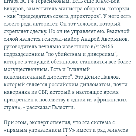
штаба ВС РФ Герасимовым. Есть еще Юнус-Бек
Евкуров, заместитель министра обороны, который
- как “председатель совета директоров”. У него есть
своего рода авторитет. Он тот человек, который
скрепляет сделку. Но он не управляет ею. Реальной
силой является генерал-майор Андрей Аверьянов,
руководитель печально известного в/ч 29155 -
подразделением “по убийствам и диверсиям”,
которое в текущей обстановке становится все более
могущественным. Есть и “главный
исполнительный директор”. Это Денис Павлов,
который является российским дипломатом, почти
наверняка из СВР, который в настоящее время
прикреплен к посольству в одной из африканских
стран», - рассказал Галеотти.
При этом, эксперт отметил, что эта система с
«прямым управлением ГРУ» имеет и ряд минусов