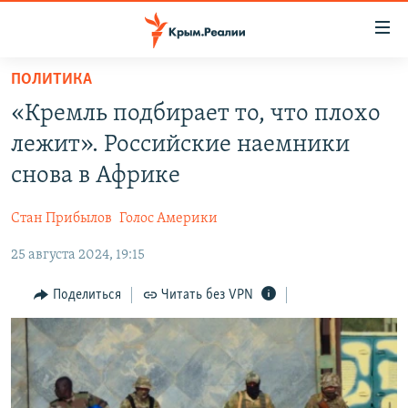
Доступность
ссылки
Вернуться
ПОЛИТИКА
к
НОВОСТИ
«Кремль подбирает то, что плохо
основному
СПЕЦПРОЕКТЫ
содержанию
лежит». Российские наемники
ВОДА
Вернутся
ГРУЗ 200
снова в Африке
к
ИСТОРИЯ
КАРТА ВОЕННЫХ ОБЪЕКТОВ КРЫМА
главной
Стан Прибылов
Голос Америки
ЕЩЕ
11 ЛЕТ ОККУПАЦИИ КРЫМА. 11 ИСТОРИЙ СОПРОТИВЛЕНИЯ
навигации
Вернутся
25 августа 2024, 19:15
РАДІО СВОБОДА
ИНТЕРАКТИВ
к
КАК ОБОЙТИ БЛОКИРОВКУ
ИНФОГРАФИКА
Поделиться
Читать без VPN
поиску
ТЕЛЕПРОЕКТ КРЫМ.РЕАЛИИ
Українською
СОВЕТЫ ПРАВОЗАЩИТНИКОВ
Qırımtatar
ПРОПАВШИЕ БЕЗ ВЕСТИ