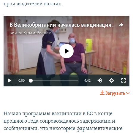
производителей вакцин.
В Великобритании началась вакцинация против COVID-19 препаратом AstraZeneca (видео)
видео
Крым.Реалии
No media source currently available
Auto
0:00
4:42
240p
Загрузить
360p
Auto
240p
360p
480p
480p
Начало программы вакцинации в ЕС в конце
прошлого года сопровождалось задержками и
720p
720p
1080p
сообщениями, что некоторые фармацевтические
1080p