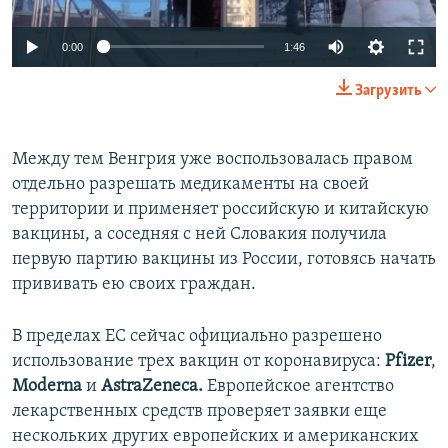
Auto
0:00
1:46
240p
Загрузить
360p
Auto
240p
360p
480p
480p
Между тем Венгрия уже воспользовалась правом
отдельно разрешать медикаменты на своей
720p
720p
1080p
территории и применяет российскую и китайскую
1080p
вакцины, а соседняя с ней Словакия получила
первую партию вакцины из России, готовясь начать
прививать ею своих граждан.
В пределах ЕС сейчас официально разрешено
использование трех вакцин от коронавируса:
Pfizer
,
Moderna
и
AstraZeneca.
Европейское агентство
лекарственных средств проверяет заявки еще
нескольких других европейских и американских