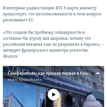
В интервью радиостанции
RTL
5 марта министр
предостерег, что несогласованность в этом вопросе
раскалывает ЕС.
«Это создало бы проблему солидарности и
составило бы угрозу для здоровья, потому что
российская вакцина еще не разрешена в Европе», ‒
цитирует французского министра агентство
Reuters
.
Симферополь: как прошла первая в Крыму массовая вакцинация российским препаратом «Спутник V» (видео)
видео
Крым.Реалии
No media source currently available